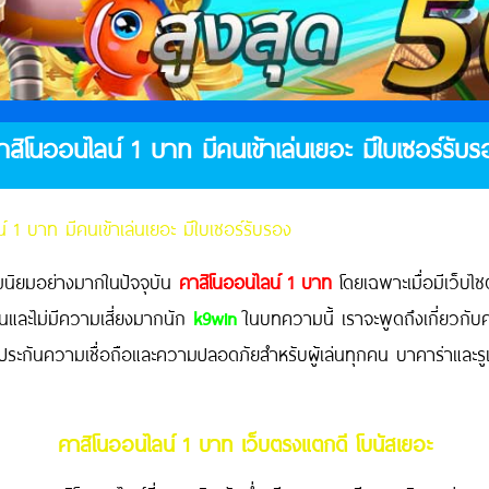
าสิโนออนไลน์ 1 บาท มีคนเข้าเล่นเยอะ มีใบเซอร์รับร
์ 1 บาท มีคนเข้าเล่นเยอะ มีใบเซอร์รับรอง
ามนิยมอย่างมากในปัจจุบัน
คาสิโนออนไลน์ 1 บาท
โดยเฉพาะเมื่อมีเว็บไซ
นานและไม่มีความเสี่ยงมากนัก
k9win
ในบทความนี้ เราจะพูดถึงเกี่ยวกับค
ประกันความเชื่อถือและความปลอดภัยสำหรับผู้เล่นทุกคน บาคาร่าและรูเล็
คาสิโนออนไลน์ 1 บาท เว็บตรงแตกดี โบนัสเยอะ