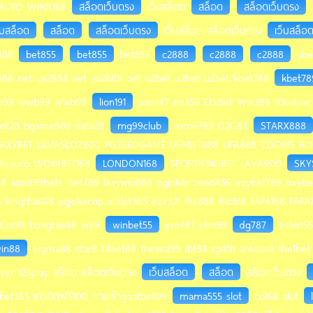
AUTO WINK168
สล็อตเว็บตรง
เว็บสล็อต
สล็อต
สล็อตเว็บตรง
็บสล็อต
สล็อต
สล็อตเว็บตรง
เว็บสล็อต สล็อตเว็บตรง
เว็บสล็อ
888
bet855
bet855
bet855
c2888
c2888
c2888
ube
888 net va2888 net va2888 net u2bet u2bet u2bet kbet789
kbet78
b99 wwb99 wwb99
lion191
paris47 rio356 EtxBet Win289 99allure
ast28 bgame888 data28
mg99club
rome789 G2G88
STARX888
AXYBET LAVASLOT900 PGZEEDGAME UFABET888 UFA888 CDO915 ROG
flixauto WOWBET168
LONDON168
SPORTKINGBET LAVA900
SKY
88 asia999bets ibet789 lazywin888 pgjoker zeed456 ezybet789 oxybet
o kingthai168 pgjokervip allslot365 ezx321 flix888 tkb138 FAFA188 FAF
yfun99 hongtae88 w69
winbet55
pro787 oho99
dg787
bsbet5
win88
nigma88 star8 fitbet88 thesea99 ibf88 rg4th areaslot the1be
over 123play สล็อต สล็อตเว็บตรง
เว็บสล็อต
สล็อต
สล็อตเว็บตรง
abet365 เครดิตฟรี100 ทางเข้าgoatbet09
mama555 slot
co168 slot