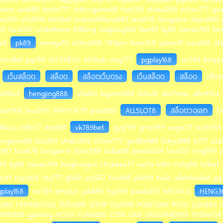
asino usa888 berlin777 slotxogame88 fast289 shabu999 riches777 goat
ka789 ufa3939 460bet marine88luna987 lava678 lavagame starx888 d
55 lava500 ufabetwins 818king sudpung168 faw99 tq88 sawan789 kin
bet
pk89
omega55 riches888 789pro fenix168 spinsoft naza168 u
slotwallet pg789 อเวจีสล็อต 365kub ving777
pgplay168
sw789 bmplus
ง
เว็บสล็อต
สล็อต
สล็อตเว็บตรง
เว็บสล็อต
สล็อต
สล็อต
m88bet
hengjing888
ufa88s bgame888 data28 ak47max allin99sa
bet168 lava900 PAKYOK711 jinda888
ALLSLOT8
สล็อตวอเลท
Di
likusa lotto77 dior188
vk789bet
gyg789 gmz999 vegas77 sushi555 t
txogame88 fast289 shabu999 riches777 goatbet88 tokyo888 lv177 us
a987 lava678 lavagame starx888 dubai88 panda1234 lava555 ving999 
99 tq88 sawan789 kingkongxo chokdee77 racha lotto richy88 321bet
nsoft naza168 ufa777 gb69 usa567 fox888 pk999 tw2x allslotwallet p
play168
sw789 bmplus yak888 hyp168 panda555 MEGAC4
HENG3
ING UFA168GOLD ติดใจ888 123VIP ตรง998 PGBET24H PG5G G2G88
PPER88 jgaming HCG9 YUAN888 C599 GK8 LIKEGAME999 THEMASK1