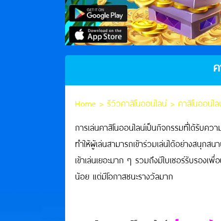
ค
Home
>
รีวิวคาสิโนออนไลน์
>
คาสิโนออนไลน
การเล่นคาสิโนออนไลน์เป็นกิจกรรมที่ได้รับคว
ทำให้ผู้เล่นสามารถเข้าร่วมเล่นได้อย่างสนุกส
เข้าเล่นเยอะมาก ๆ รวมถึงมีใบเซอร์รับรองเพื่อ
น้อย แต่มีโอกาสชนะรางวัลมาก