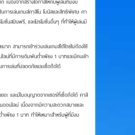
นื่องจากสร้างโอกาสให้กับผู้เล่นที่มีงบ
นในการเล่นเกมส์คาสิโน โบนัสและสิทธิพิเศษ คา
ั่นสปินฟรี, และโปรโมชั่นอื่นๆ ที่ทำให้ผู้เล่นมี
ยมาก สามารถเข้าร่วมเล่นเกมส์ได้โดยไม่ต้องใช้
น์ที่มีการเดิมพันต่ำเพียง 1 บาทและมีคนเข้า
การเล่นที่ปลอดภัยและเชื่อถือได้
เยอะ และมีใบอนุญาตจากเซอร์ที่เชื่อถือได้ คาสิ
กพนันออนไลน์ เนื่องจากมีความสะดวกสบายและ
ั้นต่ำเพียง 1 บาท ทำให้เหมาะสำหรับผู้ที่มีงบ