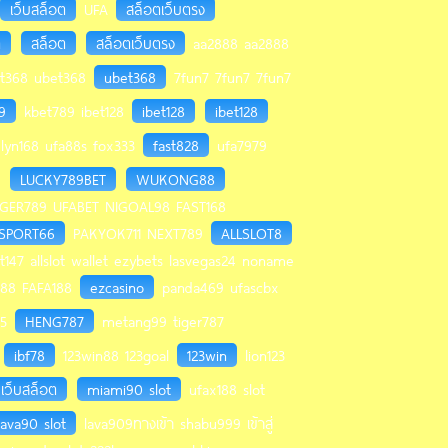
เว็บสล็อต
UFA
สล็อตเว็บตรง
ต
สล็อต
สล็อตเว็บตรง
aa2888 aa2888
t368 ubet368
ubet368
7fun7 7fun7 7fun7
9
kbet789 ibet128
ibet128
ibet128
 lyn168 ufa88s fox333
fast828
ufa7979
LUCKY789BET
WUKONG88
ER789 UFABET NIGOAL98 FAST168
SPORT66
PAKYOK711 NEXT789
ALLSLOT8
147 allslot wallet ezybets lasvegas24 noname
A188 FAFA188
ezcasino
panda469 ufascbx
55
HENG787
metang99 tiger787
t
ibf78
123win88 123goal
123win
lion123
เว็บสล็อต
miami90 slot
ufax188 slot
lava90 slot
lava909ทางเข้า shabu999 เข้าสู่