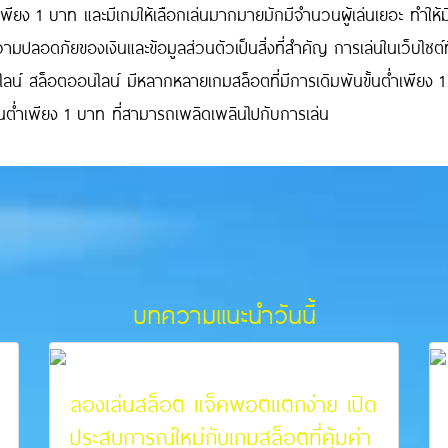
นต่ำเพียง 1 บาท และมีเกมให้เลือกเล่นมากมายมักมีจำนวนผู้เล่นเยอะ ทำ
มปลอดภัยของเงินและข้อมูลส่วนตัวเป็นสิ่งที่สำคัญ การเล่นในเว็บไซต์ที่ม
ไลน์ สล็อตออนไลน์ มีหลากหลายเกมสล็อตที่มีการเดิมพันขั้นต่ำเพียง 1
ันขั้นต่ำเพียง 1 บาท ที่สามารถเพลิดเพลินไปกับการเล่น
บทความเเนะนำวันนี้
ลองเล่นสล็อต แจ็คพอตแตกง่าย เปิด
ประสบการณ์ใหม่กับเกมสล็อตที่คุ้มค่า