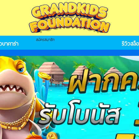
สมัครสมาชิก
ิวบาคาร่า
รีวิวสล็