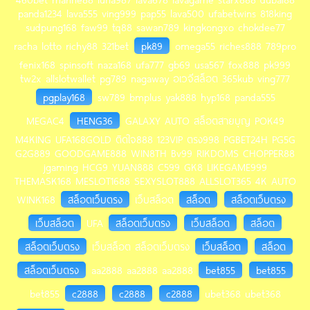
panda1234 lava555 ving999 pap55 lava500 ufabetwins 818king
sudpung168 faw99 tq88 sawan789 kingkongxo chokdee77
racha lotto richy88 321bet
pk89
omega55 riches888 789pro
fenix168 spinsoft naza168 ufa777 gb69 usa567 fox888 pk999
tw2x allslotwallet pg789 nagaway อเวจีสล็อต 365kub ving777
pgplay168
sw789 bmplus yak888 hyp168 panda555
MEGAC4
HENG36
GALAXY AUTO สล็อตสายบุญ POK49
M4KING UFA168GOLD ติดใจ888 123VIP ตรง998 PGBET24H PG5G
G2G889 GOODGAME888 WIN8TH Bv99 RIKDOMS CHOPPER88
jgaming HCG9 YUAN888 C599 GK8 LIKEGAME999
THEMASK168 MESLOT1688 SEXYSLOT888 ALLSLOT365 4K AUTO
WINK168
สล็อตเว็บตรง
เว็บสล็อต
สล็อต
สล็อตเว็บตรง
เว็บสล็อต
UFA
สล็อตเว็บตรง
เว็บสล็อต
สล็อต
สล็อตเว็บตรง
เว็บสล็อต สล็อตเว็บตรง
เว็บสล็อต
สล็อต
สล็อตเว็บตรง
aa2888 aa2888 aa2888
bet855
bet855
bet855
c2888
c2888
c2888
ubet368 ubet368