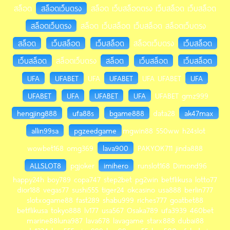
สล็อต
สล็อตเว็บตรง
สล็อต เว็บสล็อตตรง เว็บสล็อต เว็บสล็อต
สล็อตเว็บตรง
สล็อต เว็บสล็อต เว็บสล็อต สล็อตเว็บตรง
สล็อต
เว็บสล็อต
เว็บสล็อต
สล็อตเว็บตรง
เว็บสล็อต
เว็บสล็อต
สล็อตเว็บตรง
สล็อต
เว็บสล็อต
เว็บสล็อต
UFA
UFABET
UFA
UFABET
UFA UFABET
UFA
UFABET
UFA
UFABET
UFA
UFABET gmz999
hengjing888
ufa88s
bgame888
data28
ak47max
allin99sa
pgzeedgame
mgwin88 550ww h24slot
wowbet168 omg369
lava900
PAKYOK711 jinda888
ALLSLOT8
pgjoker
imihero
runslot168 Dimond96
happy24h boy789 copa747 step2bet pg2win betflikusa lotto77
dior188 vegas77 sushi555 tiger24 okcasino usa888 berlin777
slotxogame88 fast289 shabu999 riches777 goatbet88
betflikusa tokyo888 lv177 usa567 Osaka789 ufa3939 460bet
marine88luna987 lava678 lavagame starx888 dubai88