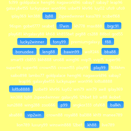
tcl99 goldpalace heng96 nagaworld96 sabay7 sabay7 leap96
galaxybet55 luckysuper won996 usbet9 khr96 luy02 ufo9 ufo9
iplay369 kin388
bj88
2speedwinner kasa789 scsbet168
96spin gobet777 seabet
17win
kh778 max888
bigc91
play681 khgalaxy88 kh68 kh855bet pig88 cs288 88bol god55
lucky2winner
tony99
premiumgalaxy
f88
bonusdee
leng88
bawin99
wolf246
bba88
smart9 cb855 bkh888 uro88 wing96 vvip15 vvip15 super96
super96 super96 crown155 crown155 play99
play99
168khm
saibo898 lambo77 goldpalace heng96 nagaworld96 sabay7
leap96 galaxybet55 luckysuper won996 lotto8888
lotto8888
usbet9 khr96 luy02 win79 win79 aw8 iplay369
kin388 bj88 2speedwinner galaxy96 12hbet b9 w88 ikobet
sun2888 wing288 zoo666
p99
angkor333 ofa168
ballkh
aba888
vip2win
crown88 royal88 bal388 kh19 manee789
lion789 luxury99 winswin888 12bet
kh88
live789