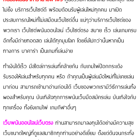
ไม่ยั้ง บริการเว็บไซต์ดี พร้อมต้อนรับผู้เล่นใหม่ทุกคน มาเปิด
ประสบการณ์ใหม่ที่ไม่เสมือนเว็บไซต์อื่น แน่ๆว่าบริการเว็บไซต์ของ
พวกเรา เว็บไซต์พนันออนไลน์ เว็บไซต์ตรง สบาย เร็ว เล่นเกมครบ
อีกทั้งมีถ่ายทอดสด เล่นได้ทุกมุมโลก โดยยิ่งไปกว่านั้นหากเป็น
ทางการ บาคาร่า เป็นเกมที่เล่นง่าย
ทำเงินได้เร็ว มีสไตล์การเล่นที่คล้ายกัน กับเกมไพ่ป๊อกกระเด้ง
รับรองให้เล่นสำหรับทุกคน หรือ ถ้าคุณเป็นผู้เล่นมือใหม่ที่ไม่เคยเล่น
มาก่อน สามารถเข้ามาอ่านก่อนได้ เว็บของพวกเรามีวิธีการเล่นทั้ง
ผองสำหรับคุณ บันเทิงใจทุกการพนันเว็บมือสมัครเล่น บันเทิงใจกับ
ทุกเครื่อง ทั้งยังเกมไพ่ เกมกีฬาอื่นๆ
เว็บพนันออนไลน์เว็บตรง
ท่านสามารถมาลงทุนได้อย่างมีความสุข
เว็บขนาดใหญ่ที่ดูแลสมาชิกทุกท่านอย่างดีเยี่ยม ตั้งแต่ต้นจนกระทั่ง