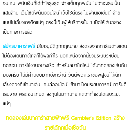
จบเกม พนันเงินที่ได้กำไรสูงสุด จ่ายเต็มทุกพนัน ไม่ว่าจะเล่นเป็น
แสนล้าน เว็บไซต์พนันออนไลน์ เว็บไซต์ตรง ไม่ผ่านเอเย่นต์ จ่าย
แบบไม่เสี่ยงเครดิตแน่ๆ ตรงนี้เว็บผู้ให้บริการชั้น 1 เปิดให้เล่นอย่าง
เป็นทางการแล้ว
สมัครบาคาร่าฟรี
มีใบอนุมัติถูกกฎหมาย ส่งตรงจากคาสิโนต่างแดน
ไม่ต้องเดินทางไกลก็ได้ผลกำไร นอกเหนือจากนี้ยังมีระบบระเบียบ
ทดสอบ การใช้งานอย่างเร็ว สำหรับสมาชิกใหม่ ได้มาทดลองเล่นกัน
มองครับ ไม่มีคำตอบมากยิ่งกว่านี้ วันนี้พวกเราขอพิสูจน์ ให้นัก
เสี่ยงดวงที่เข้ามาเล่น เกมส์ออนไลน์ เข้ามาเปิดประสบการณ์ การันตี
เล่นง่าย ผลตอบแทนดี ลงทุนไม่มากมาย แต่ว่าทำเงินได้เยอะแยะ
แน่ๆ
ทดลองเล่นบาคาร่าสายฟ้าฟรี Gambler’s Edition สร้าง
รายได้ทุกเมื่อเชื่อวัน