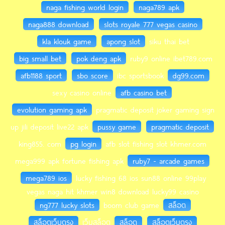
naga fishing world login
naga789 apk
naga888 download
slots royale 777 vegas casino
kla klouk game
apong slot
siku thai bet
big small bet
pok deng apk
ruby9 online ibet789.com
afb1188 sport
sbo score
ibc sportsbook
dg99.com
sexy casino online
afb casino bet
evolution gaming apk
pragmatic deposit joker gaming sign
up jili deposit live22 apk
pussy game
pragmatic deposit
king855. com
pg login
afb slot fishing slot khmer.com
mega999 apk fortune fishing apk
ruby7 - arcade games
mega789 ios
lucky fishing 68 ios sun88 online 99play
vegas naga hit khmer win8 download lucky99 casino
ng777 lucky slots
boom club game
สล็อต
สล็อตเว็บตรง
เว็บสล็อต
สล็อต
สล็อตเว็บตรง