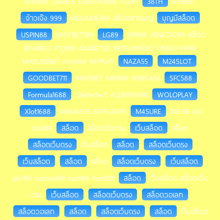
12IWINR GRAB55 EUROPA1688 YSL99
38TH
FF88BET
จ้าวเจ๊ง 999
MEGAME369 สล็อตสายบุญ
บุญมีสล็อต
USPIN88
EASYBET789
LG89
SP898 VENEZA789 สล็อต
ยักษ์เขียว ชาบู189 4X4BET123 BETFLIXHERO ONELOVE168
MASUREBET mc4slot MYPLAY
NAZA55
M24SLOT
GOODBET711
MADIBET MK888 WING456
SFC588
Formula1688
UfaPerfect ALLIN99WIN
WOLOPLAY
Xlot1688
MAMA555 BETFLIX365
M4SURE
DEE88 เฮง
เฮง888
สล็อต
สล็อตเว็บตรง
เว็บสล็อต
สล็อต
สล็อตเว็บตรง
เว็บสล็อต
สล็อต
สล็อตเว็บตรง
เว็บสล็อต
สล็อต
สล็อต
สล็อตเว็บตรง
เว็บสล็อต
pk789 london168 fast168 fast828
สล็อต
เว็บสล็อต สล็อตเว็บ
ตรง
เว็บสล็อต
สล็อตเว็บตรง
สล็อตวอเลท
สล็อตวอเลท
สล็อต
สล็อตเว็บตรง
สล็อต
เว็บสล็อต