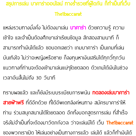
สรุปการเล่น บาคาร่าออนไลน์ ทางร่ำรวยที่ผู้ใดกัน ก็ทำเป็นที่เว็บ
The1baccarat
แหล่งรวมทางมั่งคั่ง ไม่ต้องมาเล่น
บาคาร่า
ด้วยความรู้ ความ
เข้าใจ และจำเป็นต้องศึกษาเล่าเรียนข้อมูล สักสองสามนาที ก็
สามารถทำเงินได้แล้ว ขอบอกเลยว่า เกมบาคาร่า เป็นเกมที่เล่น
บันเทิงใจ ไม่ว่าจะหญิงหรือชาย ก็ลงทุนหาเงินเสริมได้ทุกวี่ทุกวัน
แนวทางที่ท่านจะต้องเข้ามาเล่นแน่ๆโดยตลอด ตัวเกมได้เงินในช่วง
เวลาอันสั้นไม่ถึง 30 วินาที
ทราบผลแล้ว และก็ยังมีระบบระเบียบการพนัน
ทดลองเล่นบาคาร่า
สายฟ้าฟรี
ที่ดีอีกด้วย ที่ได้อัพเดทลิงค์หนทาง สมัครบาคาร่าให้
ท่าน ร่วมสนุกสนานได้โดยตลอด อีกทั้งบอกสูตรการเล่น ที่สำเร็จ
จริงไม่จำเป็นที่จะต้องมาวิตกกังวล ว่าจะเล่นมิได้ เว็บ
The1baccarat
ของพวกเราเปิด ให้เล่นอย่างเป็นทางการแล้ว เล่นได้ แล้วก็ทำเงินได้