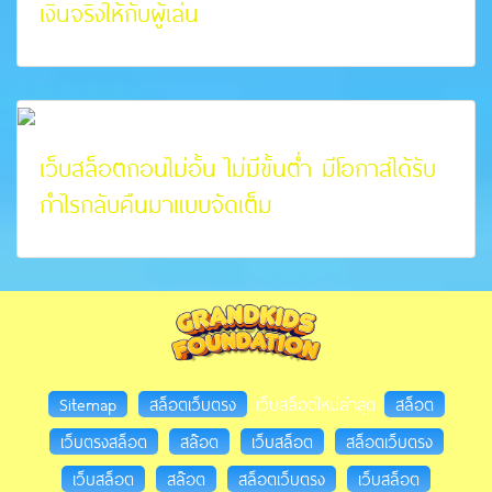
เงินจริงให้กับผู้เล่น
เว็บสล็อตถอนไม่อั้น ไม่มีขั้นต่ำ มีโอกาสได้รับ
กำไรกลับคืนมาแบบจัดเต็ม
Sitemap
สล็อตเว็บตรง
เว็บสล็อตใหม่ล่าสุด
สล็อต
เว็บตรงสล็อต
สล๊อต
เว็บสล็อต
สล็อตเว็บตรง
เว็บสล็อต
สล๊อต
สล็อตเว็บตรง
เว็บสล็อต