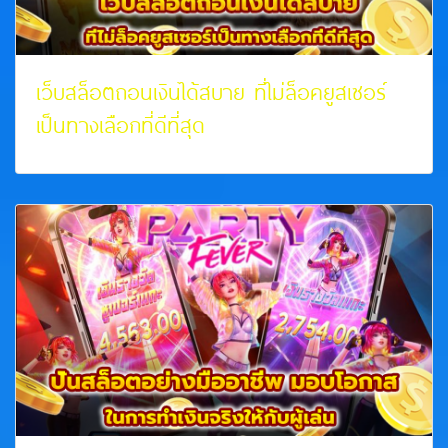
เว็บสล็อตถอนเงินได้สบาย ที่ไม่ล็อคยูสเซอร์
เป็นทางเลือกที่ดีที่สุด