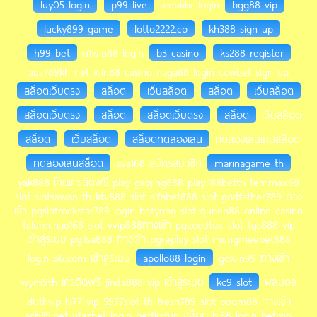
luy05 login
p99 live
ambkhr login
bgg88 vip
lucky899 game
lotto2222.co
kh388 sign up
h99 bet
u1win88 login
b3 casino
ks288 register
aus789kh net win88 casino naga88 login ccwbet sign up
สล็อตเว็บตรง
สล็อต
เว็บสล็อต
สล็อต
เว็บสล็อต
สล็อตเว็บตรง
สล็อต
สล็อตเว็บตรง
สล็อต
เว็บสล็อต
สล็อต
เว็บสล็อต
สล็อตทดลองเล่น
ทดลองเล่นเกมสล็อต
ทดลองเล่นสล็อต
ava168 สมัครสมาชิก
marinagame th
yak888 โค้ดเครดิตฟรี play gaojing888 play.188betth temmax69
slot slotsawan th ktv888 slot alfabet888 slot godfather789 ทาง
เข้า pgslotrockstar789 login betyung slot queen88 online casino
talumchao168 slot vvip888ทางเข้า pgzeedtox slot tgs888 vip
เข้าสู่ระบบ pglisa888 ทางเข้า pgreplay slot mungmeebet888
login p6.com เข้าสู่ระบบ
apollo88 login
gcwin99 ทางเข้า
wym9th เครดิตฟรี jinda888 vip เข้าสู่ระบบ
kc9 slot
ผลบอล
สดthvip lv77 vip 5977slot th fresh789 slot boom88 ทางเข้า
scb39.bet ufazbet login betflixfun สล็อต bj88 login betwin