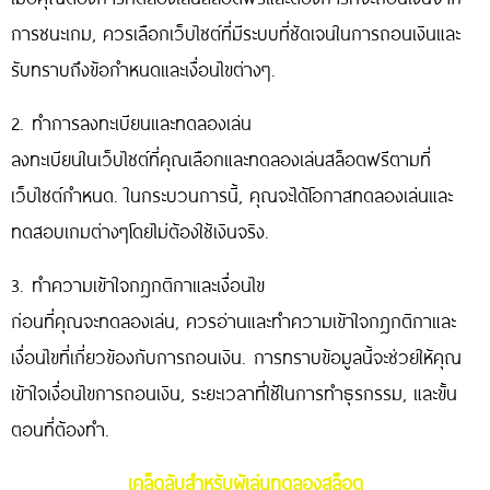
การชนะเกม, ควรเลือกเว็บไซต์ที่มีระบบที่ชัดเจนในการถอนเงินและ
รับทราบถึงข้อกำหนดและเงื่อนไขต่างๆ.
2. ทำการลงทะเบียนและทดลองเล่น
ลงทะเบียนในเว็บไซต์ที่คุณเลือกและทดลองเล่นสล็อตฟรีตามที่
เว็บไซต์กำหนด. ในกระบวนการนี้, คุณจะได้โอกาสทดลองเล่นและ
ทดสอบเกมต่างๆโดยไม่ต้องใช้เงินจริง.
3. ทำความเข้าใจกฎกติกาและเงื่อนไข
ก่อนที่คุณจะทดลองเล่น, ควรอ่านและทำความเข้าใจกฎกติกาและ
เงื่อนไขที่เกี่ยวข้องกับการถอนเงิน. การทราบข้อมูลนี้จะช่วยให้คุณ
เข้าใจเงื่อนไขการถอนเงิน, ระยะเวลาที่ใช้ในการทำธุรกรรม, และขั้น
ตอนที่ต้องทำ.
เคล็ดลับสำหรับผู้เล่นทดลองสล็อต