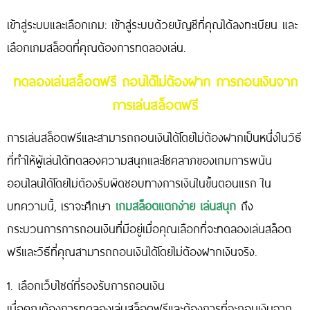
เข้าสู่ระบบและเลือกเกม: เข้าสู่ระบบด้วยบัญชีที่คุณได้ลงทะเบียน และ
เลือกเกมสล็อตที่คุณต้องการทดลองเล่น.
ทดลองเล่นสล็อตฟรี ถอนได้ไม่ต้องฝาก การถอนเงินจาก
การเล่นสล็อตฟรี
การเล่นสล็อตฟรีและสามารถถอนเงินได้โดยไม่ต้องฝากเป็นหนึ่งในวิธี
ที่ทำให้ผู้เล่นได้ทดลองความสนุกและโชคลาภของเกมการพนัน
ออนไลน์ได้โดยไม่ต้องรับผิดชอบทางการเงินในขั้นตอนแรก ใน
บทความนี้, เราจะศึกษา
เกมสล็อตแตกง่าย เล่นสนุก
ถึง
กระบวนการการถอนเงินที่มีอยู่เมื่อคุณเลือกที่จะทดลองเล่นสล็อต
ฟรีและวิธีที่คุณสามารถถอนเงินได้โดยไม่ต้องฝากเงินจริง.
1. เลือกเว็บไซต์ที่รองรับการถอนเงิน
เมื่อคุณต้องการทดลองเล่นสล็อตฟรีและต้องการที่จะถอนเงินจาก