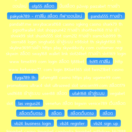
ออนไลน์
otp55 สล็อต
ปั่นสล็อต p2vvip paizabet ทางเข้า
pakyok789 - คาสิโน สล็อต กีฬาออนไลน์
panda555 ทางเข้า
panda81.me sexybacarat168 casino sgking casino shark79 th
pgsoftwallet slot shoppun42 ทางเข้า shortfeel168 ทาง เข้า
shrek99 slot shushi555 slot siam212 ทางเข้า siamclub999 th
sierra88 login singha66 เข้าสู่ระบบ n98slot th skylight168 th
skyline369ทางเข้า https play skywildscity com customer regi
skywin สล็อต sway168 wallet link slot24bet ทางเข้า slot369 login
www time899 com login สล็อต tj88bet
ts911 คาสิโน
http
www betvegas77. com login BKbet365 slot twin23bet casino
tyga789 th
ufamg88 casino https play ugame99 com
promotions ultrac4 slot ultrazeed slot unicorn99.com สล็อต179
usd1688 เข้าสู่ระบบ user88 สล็อต
utah168 เข้าสู่ระบบ
vegabet
slot
las vegus24
venefun สล็อต bigwin venice789 เว็บสล็อต
สล็อตเว็บตรง
สล็อต
สล็อตเว็บตรง
สล็อต
vb24 business login
vb24 register
vb24 sign up
9mmbet casino 9mmbet cambodia 9mmbet withdraw bh2888