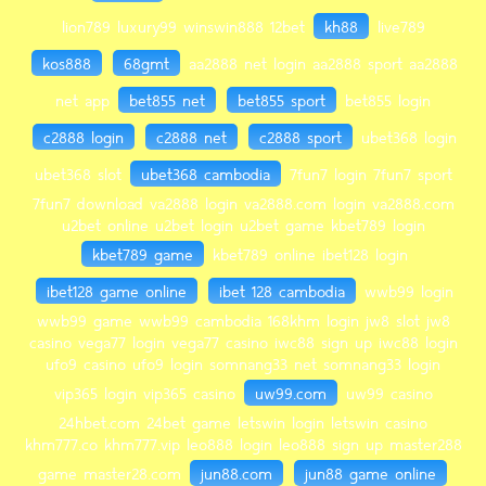
lion789 luxury99 winswin888 12bet
kh88
live789
kos888
68gmt
aa2888 net login aa2888 sport aa2888
net app
bet855 net
bet855 sport
bet855 login
c2888 login
c2888 net
c2888 sport
ubet368 login
ubet368 slot
ubet368 cambodia
7fun7 login 7fun7 sport
7fun7 download va2888 login va2888.com login va2888.com
u2bet online u2bet login u2bet game kbet789 login
kbet789 game
kbet789 online ibet128 login
ibet128 game online
ibet 128 cambodia
wwb99 login
wwb99 game wwb99 cambodia 168khm login jw8 slot jw8
casino vega77 login vega77 casino iwc88 sign up iwc88 login
ufo9 casino ufo9 login somnang33 net somnang33 login
vip365 login vip365 casino
uw99.com
uw99 casino
24hbet.com 24bet game letswin login letswin casino
khm777.co khm777.vip leo888 login leo888 sign up master288
game master28.com
jun88.com
jun88 game online