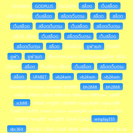
AROM168
GODPLUS
BALEN168
สล็อต
เว็บสล็อต
สล็อตเว็บตรง
เว็บสล็อต
สล็อตเว็บตรง
สล็อต
สล็อต
เว็บสล็อต
สล็อตเว็บตรง
เว็บสล็อต
สล็อตเว็บตรง
สล็อต สล็อต
เว็บสล็อต
สล็อตเว็บตรง
เว็บสล็อต
สล็อตเว็บตรง
สล็อต
เว็บสล็อต
ยูฟ่าเบท
UFABET
ยูฟ่า
ยูฟ่าเบท
สล็อตทดลองเล่น ทดลองเล่นเกมสล็อต สล็อต
เว็บตรง
สล็อต
เว็บสล็อต สล็อต
เว็บสล็อต
สล็อตเว็บตรง
สล็อต
UFABET
vb24win
vb24win
vb24win
9mmbet 9mmbet 9mmbet bh2888
bh2888
bh2888
w8bet w8bet w8bet t8khmer t8khmer t8khmer scb88
scb88
rrkbet wing96 cdbet88 nagacity88 nagacity88
fun855 fun855 2mwin 2mwin webet24h webet24h fast855
fast855 heng855 heng855 12yuki 12yuki
winplay333
sbc369
sbc369 c2ball c2ball afb86 afb86 louy8 louy8 t8usd