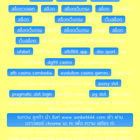
สล็อตวอเลท
สล็อต
สล็อตเว็บตรง
สล็อต
เว็บสล็อต
สล็อต
เว็บสล็อต
สล็อตเว็บตรง
สล็อต
เว็บสล็อต
สล็อตเว็บตรง
สล็อต
สล็อตเว็บตรง
aktop1
สล็อต
เว็บสล็อต
สล็อตเว็บตรง เว็บสล็อต สล็อตเว็บตรง สล็อต
ufabet
ibet789 net
afb1188 app
sbo sport
ibc
cambodia
dg99 casino
sexy gaming casino
afb casino cambodia
evolution casino games
pragmatic
play joker gaming jili slot live22 login
pussy slot
pragmatic slot login
king855 casino
pg slot
afb casino
pgjoker narok nmgclub th nmybet789 oa6bet com ทดลองเล่น
สล็อต pg who99 login
รบกวน ลูกค้า นำ ลิงค์ www winbet444 com เข้า ผ่าน
บราวเซอร์ chrome นะ คะ เพื่อ ความ เสถียร ค่ะ
omar789 th omega100m vip omega55 ทางเข้า finn88 wallet
oneg1 slot onlyfinn slot pgosaka ทางเข้า บาคาร่า สล็อต ฟุตบอล