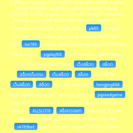
betflikusa tokyo888 lv177 usa567 Osaka789 ufa3939 460bet
marine88luna987 lava678 lavagame starx888 dubai88
panda1234 lava555 ving999 huc99 pap55 lava500 ufabetwins
818king sudpung168 faw99 tq88 sawan789 kingkongxo
chokdee77 racha lotto richy88 321bet
pk89
omega55
riches888 789pro fenix168 spinsoft naza168 ufa777 gb69
usa567
ize789
fox888 pk999 allslotwallet pg789 อเวจีสล็อต
365kub ving777
pgplay168
sw789 bmplus yak888 hyp168
panda555 lyn98 สล็อตเว็บตรง
เว็บสล็อต
สล็อต
สล็อตเว็บตรง
เว็บสล็อต
สล็อต
สล็อตเว็บตรง
เว็บสล็อต
สล็อต
mvp789 edm88bet
hengjing888
ufa88s bgame888 data28 ak47max allin99sa
pgzeedgame
mgwin88 550ww h24slot wowbet168 lava900 PAKYOK711
jinda888
ALLSLOT8
สล็อตวอเลท
Dimond96 boy789
copa747 step2bet pg2win betflikusa lotto77 dior188
vk789bet
gyg789 gmz999 vegas77 sushi555 tiger24