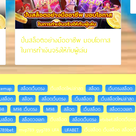
ปั่นสล็อตอย่างมืออาชีพ มอบโอกาส
ในการทำเงินจริงให้กับผู้เล่น
itemap
สล็อตเว็บตรง
เว็บสล็อตใหม่ล่าสุด
สล็อต
เว็บตรงสล็อต
็บสล็อต
สล๊อต
สล็อตเว็บตรง
เว็บสล็อต
เว็บสล็อตใหม่ล่าสุด
98
M98 เว็บตรง
M98
สล๊อต
เว็บสล็อต
สล็อตวอเลท
็บสล็อต
สล็อตวอเลท
เว็บสล็อต
สล็อตเว็บตรง
etxbet.สล็อตเว็บต
k789bet
mvp789 gyg789 UFA
UFABET
เว็บสล็อต เว็บสล็อต สล็อตเ