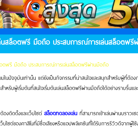
ล่นสล็อตฟรี มือถือ ประสบการณ์การเล่นสล็อตฟรีผ
ล็อตฟรี มือถือ ประสบการณ์การเล่นสล็อตฟรีผ่านมือถือ
่นิยมในปัจจุบันเท่านั้น แต่ยังเป็นกิจกรรมที่น่าสนใจและสนุกสำหรับผู้ที
้นสำหรับผู้เริ่มต้นที่สนใจเริ่มต้นเล่นสล็อตฟรีผ่านมือถือได้อย่างราบรื่น
ต้องติดตั้งและเว็บไซต์
สล็อตทดลองเล่น
ที่สามารถเข้าเล่นผ่านบราวเ
ว็บไซต์ของคาสิโนที่มีชื่อเสียงหรือแอปพลิเคชันที่ได้รับการรีวิวดีจากผู