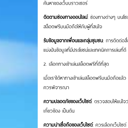
ค้นหาของเว็บบราวเซอร์
ติดตามช่องทางออนไลน์
: ช่องทางต่างๆ บนโซเช
สล็อตฟรีบนมือถือให้กับผู้ที่สนใจ
รับข้อมูลจากเพื่อนและกลุ่มชุมชน
: การติดต่อส
แบ่งปันข้อมูลที่มีประโยชน์และเทคนิคการเล่นที่ดี
2. เลือกทางเข้าเล่นสล็อตฟรีที่ดีที่สุด
เมื่อเราได้หาทางเข้าเล่นสล็อตฟรีบนมือถือแล้ว 
ควรพิจารณา
ความปลอดภัยของเว็บไซต์
: ตรวจสอบให้แน่ใจว
เกี่ยวข้อง เป็นต้น
ความน่าเชื่อถือของเว็บไซต์
: ควรเลือกเว็บไซต์