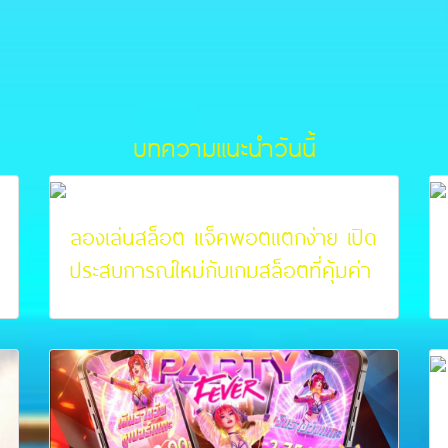
บทความเเนะนำวันนี้
ลองเล่นสล็อต แจ็คพอตแตกง่าย เปิด
ประสบการณ์ใหม่กับเกมสล็อตที่คุ้มค่า