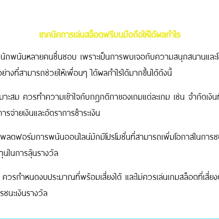
เทคนิคการเล่นสล็อตฟรีบนมือถือให้ได้ผลกำไร
ที่นักพนันหลายคนชื่นชอบ เพราะเป็นการพบเจอกับความสนุกสนานและโอก
ย่างที่สามารถช่วยให้เพื่อนๆ ได้ผลกำไรได้มากขึ้นได้ดังนี้
มาะสม ควรทำความเข้าใจกับกฎกติกาของเกมแต่ละเกม เช่น จำกัดเงินที่พ
การจ่ายเงินและอัตราการชำระเงิน
ยแพลตฟอร์มการพนันออนไลน์มักมีโปรโมชั่นที่สามารถเพิ่มโอกาสในการชนะ
นทุนในการลุ้นรางวัล
 ควรกำหนดงบประมาณที่พร้อมเสี่ยงได้ และไม่ควรเล่นเกมสล็อตที่เสี่ยงต
ารชนะเงินรางวัล