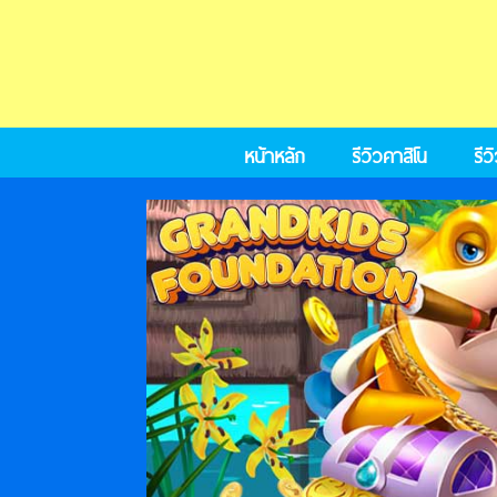
หน้าหลัก
รีวิวคาสิโน
รีว