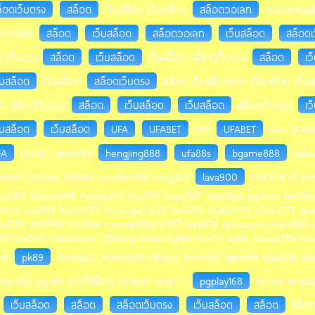
็อตเว็บตรง
สล็อต
เว็บสล็อต เว็บสล็อต
สล็อตวอเลท
ทดลองเล่น
อตวอเลท
สล็อต
เว็บสล็อต
สล็อตวอเลท
เว็บสล็อต
สล็อตเ
อตเว็บตรง
สล็อต
เว็บสล็อต
เว็บสล็อต สล็อตเว็บตรง
สล็อต
เว
็บสล็อต
เว็บสล็อต
สล็อตเว็บตรง
สล็อต เว็บสล็อตตรง เว็บสล็อต เว็บ
อต สล็อตเว็บตรง
สล็อต
เว็บสล็อต
เว็บสล็อต
สล็อตเว็บตรง
เว
็บสล็อต
เว็บสล็อต
UFA
UFABET
UFA
UFABET
UFA UFAB
FA
UFABET gmz999
hengjing888
ufa88s
bgame888
data
in88 550ww h24slot wowbet168 omg369
lava900
PAKYOK711 ji
slot168 Dimond96 happy24h boy789 copa747 step2bet pg2win betflikus
asino usa888 berlin777 slotxogame88 fast289 shabu999 riches777 goat
ka789 ufa3939 460bet marine88luna987 lava678 lavagame starx888 d
55 lava500 ufabetwins 818king sudpung168 faw99 tq88 sawan789 kin
bet
pk89
omega55 riches888 789pro fenix168 spinsoft naza168 u
slotwallet pg789 อเวจีสล็อต 365kub ving777
pgplay168
sw789 bmplus
ง
เว็บสล็อต
สล็อต
สล็อตเว็บตรง
เว็บสล็อต
สล็อต
สล็อต