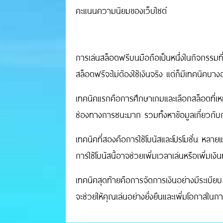
คะแนนความนิยมของเว็บไซต์
การเล่นสล็อตฟรีบนมือถือเป็นหนึ่งในกิจกรรม
สล็อตฟรีจะไม่ต้องใช้เงินจริง แต่ก็มีเทคนิคบางอ
เทคนิคแรกคือการศึกษาเกมและเลือกสล็อตที่เห
ช่องทางการชนะมาก รวมทั้งหาข้อมูลเกี่ยวกับ
เทคนิคที่สองคือการใช้โบนัสและโปรโมชั่น หลา
การใช้โบนัสนี้อาจช่วยเพิ่มเวลาเล่นหรือเพิ่มเงิ
เทคนิคสุดท้ายคือการจัดการเงินอย่างมีระเบียบ
จะช่วยให้คุณเล่นอย่างยั่งยืนและเพิ่มโอกาสในก