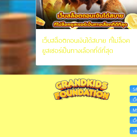
เว็บสล็อตถอนเงินได้สบาย ที่ไม่ล็อค
ยูสเซอร์เป็นทางเลือกที่ดีที่สุด
S
เว
M
เว
v