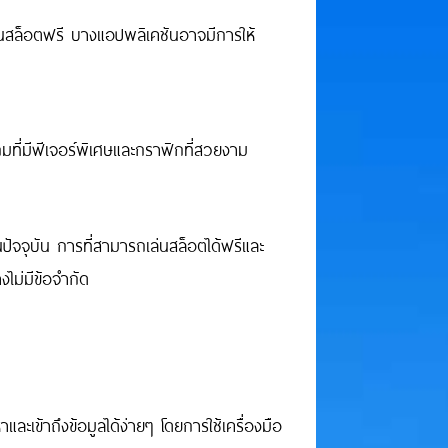
มเล่นสล็อตฟรี บางแอปพลิเคชันอาจมีการให้
ที่มีฟีเจอร์พิเศษและกราฟิกที่สวยงาม
ัจจุบัน การที่สามารถเล่นสล็อตได้ฟรีและ
งไม่มีข้อจำกัด
ละเข้าถึงข้อมูลได้ง่ายๆ โดยการใช้เครื่องมือ