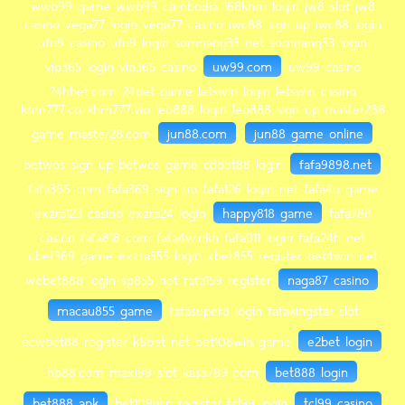
wwb99 game wwb99 cambodia 168khm login jw8 slot jw8
casino vega77 login vega77 casino iwc88 sign up iwc88 login
ufo9 casino ufo9 login somnang33 net somnang33 login
vip365 login vip365 casino
uw99.com
uw99 casino
24hbet.com 24bet game letswin login letswin casino
khm777.co khm777.vip leo888 login leo888 sign up master288
game master28.com
jun88.com
jun88 game online
betwos sign up betwos game cdbet88 login
fafa9898.net
fafa366 com fafa369 sign up fafa126 login net fafa4u game
exzra123 casino exzra24 login
happy818 game
fafa788
casino fafa818 com fafa4winkh fafa911 login fafa24h net
ubet369 game exzra555 login xbet855 register bet4win net
webet888 login sp855 net fafa159 register
naga87 casino
macau855 game
fafasuper8 login fafakingstar slot
ecwbet88 register k8bet net bet108win game
e2bet login
hb88.com maxi99 slot kasa789 com
bet888 login
bet888 apk
bet109win register tcl99 login
tcl99 casino