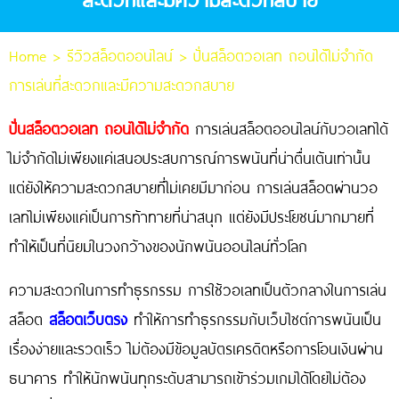
Home
>
รีวิวสล็อตออนไลน์
>
ปั่นสล็อตวอเลท ถอนได้ไม่จำกัด
การเล่นที่สะดวกและมีความสะดวกสบาย
ปั่นสล็อตวอเลท ถอนได้ไม่จำกัด
การเล่นสล็อตออนไลน์กับวอเลทได้
ไม่จำกัดไม่เพียงแค่เสนอประสบการณ์การพนันที่น่าตื่นเต้นเท่านั้น
แต่ยังให้ความสะดวกสบายที่ไม่เคยมีมาก่อน การเล่นสล็อตผ่านวอ
เลทไม่เพียงแค่เป็นการท้าทายที่น่าสนุก แต่ยังมีประโยชน์มากมายที่
ทำให้เป็นที่นิยมในวงกว้างของนักพนันออนไลน์ทั่วโลก
ความสะดวกในการทำธุรกรรม การใช้วอเลทเป็นตัวกลางในการเล่น
สล็อต
สล็อตเว็บตรง
ทำให้การทำธุรกรรมกับเว็บไซต์การพนันเป็น
เรื่องง่ายและรวดเร็ว ไม่ต้องมีข้อมูลบัตรเครดิตหรือการโอนเงินผ่าน
ธนาคาร ทำให้นักพนันทุกระดับสามารถเข้าร่วมเกมได้โดยไม่ต้อง