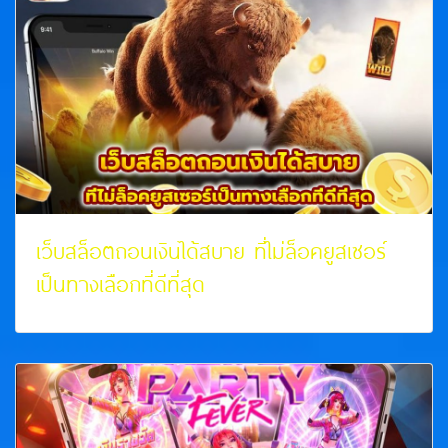
เว็บสล็อตถอนเงินได้สบาย ที่ไม่ล็อคยูสเซอร์
เป็นทางเลือกที่ดีที่สุด