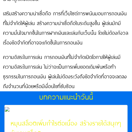
เสริมสร้างความน่าเชื่อถือ การที่เว็บไซต์การพนันมอบการถอนเงิน
ที่ไม่จำกัดให้ผู้เล่น สร้างความน่าเชื่อถือในระดับสูงขึ้น ผู้เล่นมักมี
ความมั่นใจมากขึ้นในการฝากเงินและเล่นกับเว็บนั้น โดยไม่ต้องกังวล
เรื่องข้อจำกัดที่อาจจะเกิดขึ้นในการถอนเงิน
ความอิสระในการเล่น การถอนเงินที่ไม่จำกัดเปิดโอกาสให้ผู้เล่นมี
ความอิสระในการเล่น ไม่ว่าจะเป็นการเพิ่มยอดเดิมพันหรือทำ
ธุรกรรมในการถอนเงิน ผู้เล่นไม่ต้องระวังถึงข้อจำกัดที่อาจจะลดลง
ถึงจำนวนที่น้อยหรือมีเงื่อนไขที่ซับซ้อน
บทความเเนะนำวันนี้
หมุนสล็อตเพิ่มกำไรต่อเนื่อง สร้างรายได้สนุกๆ