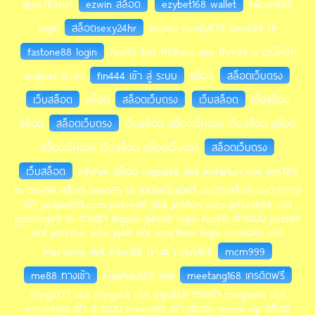
@ev789bet
ezwin สล็อต
ezybet168 wallet
falcon888
login
สล็อตsexy24hr
bigwin family879 faro888 th
fastone88 login
faw99 bet ff88win app fhm99 ดาวน์โหลด
android ล่าสุด
fin444 เข้า สู่ ระบบ
สล็อต
สล็อตเว็บตรง
เว็บสล็อต
สล็อต
สล็อตเว็บตรง
เว็บสล็อต
เว็บสล็อต
สล็อต
สล็อตเว็บตรง
เว็บสล็อต สล็อตเว็บตรง เว็บสล็อต สล็อต
สล็อตเว็บตรง เว็บสล็อต สล็อตเว็บตรง
สล็อตเว็บตรง
เว็บสล็อต
infyfun สล็อต ingoal88 slot instarfun slot ism789
th itim99 สล็อต iwin555 th เกมไพ่ดัมมี่ฟรี ize222สล็อต ize777ทาง
เข้า jackpot911.com jaidee88 slot jedifun auto jetbet888 slot
jgaming99 th ทางเข้า bigwin jkbet8 login fun88 เข้าระบบ jood88
slot jooxfun auto jqk8 slot max1hiso login neon24h slot
max1omg slot mhc168 ทางเข้า club168
mcm999
me88 ทางเข้า
meehay569 slot
meetang168 เครดิตฟรี
mega777 slot megac4 slot pgx888 ทางเข้า megawin slot
meslot168 เข้า สู่ ระบบ messi365 เข้า สู่ระบบ messi vip สล็อต