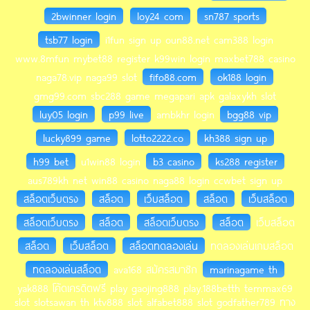
2bwinner login
loy24 com
sn787 sports
tsb77 login
i1fun sign up oun88.net cam388 login
www.8mfun mybet88 register k99win login maxbet788 casino
naga78.vip naga99 slot
fifo88.com
ok188 login
gmg99.com sbc288 game megapari apk galaxykh slot
luy05 login
p99 live
ambkhr login
bgg88 vip
lucky899 game
lotto2222.co
kh388 sign up
h99 bet
u1win88 login
b3 casino
ks288 register
aus789kh net win88 casino naga88 login ccwbet sign up
สล็อตเว็บตรง
สล็อต
เว็บสล็อต
สล็อต
เว็บสล็อต
สล็อตเว็บตรง
สล็อต
สล็อตเว็บตรง
สล็อต
เว็บสล็อต
สล็อต
เว็บสล็อต
สล็อตทดลองเล่น
ทดลองเล่นเกมสล็อต
ทดลองเล่นสล็อต
ava168 สมัครสมาชิก
marinagame th
yak888 โค้ดเครดิตฟรี play gaojing888 play.188betth temmax69
slot slotsawan th ktv888 slot alfabet888 slot godfather789 ทาง