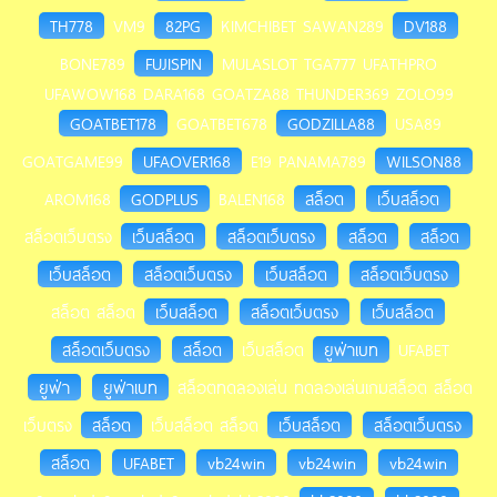
TH778
VM9
82PG
KIMCHIBET SAWAN289
DV188
BONE789
FUJISPIN
MULASLOT TGA777 UFATHPRO
UFAWOW168 DARA168 GOATZA88 THUNDER369 ZOLO99
GOATBET178
GOATBET678
GODZILLA88
USA89
GOATGAME99
UFAOVER168
E19 PANAMA789
WILSON88
AROM168
GODPLUS
BALEN168
สล็อต
เว็บสล็อต
สล็อตเว็บตรง
เว็บสล็อต
สล็อตเว็บตรง
สล็อต
สล็อต
เว็บสล็อต
สล็อตเว็บตรง
เว็บสล็อต
สล็อตเว็บตรง
สล็อต สล็อต
เว็บสล็อต
สล็อตเว็บตรง
เว็บสล็อต
สล็อตเว็บตรง
สล็อต
เว็บสล็อต
ยูฟ่าเบท
UFABET
ยูฟ่า
ยูฟ่าเบท
สล็อตทดลองเล่น ทดลองเล่นเกมสล็อต สล็อต
เว็บตรง
สล็อต
เว็บสล็อต สล็อต
เว็บสล็อต
สล็อตเว็บตรง
สล็อต
UFABET
vb24win
vb24win
vb24win