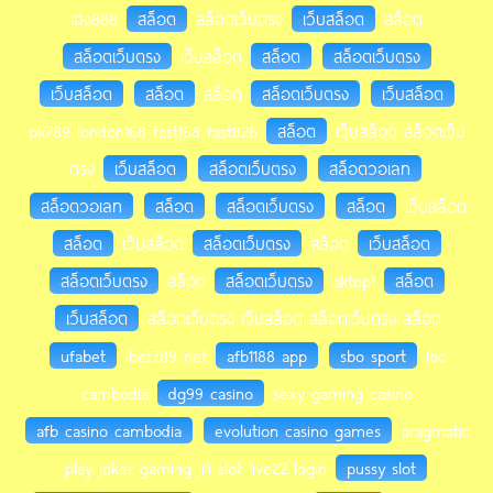
เฮง888
สล็อต
สล็อตเว็บตรง
เว็บสล็อต
สล็อต
สล็อตเว็บตรง
เว็บสล็อต
สล็อต
สล็อตเว็บตรง
เว็บสล็อต
สล็อต
สล็อต
สล็อตเว็บตรง
เว็บสล็อต
pk789 london168 fast168 fast828
สล็อต
เว็บสล็อต สล็อตเว็บ
ตรง
เว็บสล็อต
สล็อตเว็บตรง
สล็อตวอเลท
สล็อตวอเลท
สล็อต
สล็อตเว็บตรง
สล็อต
เว็บสล็อต
สล็อต
เว็บสล็อต
สล็อตเว็บตรง
สล็อต
เว็บสล็อต
สล็อตเว็บตรง
สล็อต
สล็อตเว็บตรง
aktop1
สล็อต
เว็บสล็อต
สล็อตเว็บตรง เว็บสล็อต สล็อตเว็บตรง สล็อต
ufabet
ibet789 net
afb1188 app
sbo sport
ibc
cambodia
dg99 casino
sexy gaming casino
afb casino cambodia
evolution casino games
pragmatic
play joker gaming jili slot live22 login
pussy slot