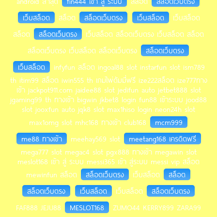
android ล่าสุด
fin444 เข้า สู่ ระบบ
สล็อต
สล็อตเว็บตรง
เว็บสล็อต
สล็อต
สล็อตเว็บตรง
เว็บสล็อต
เว็บสล็อต
สล็อต
สล็อตเว็บตรง
เว็บสล็อต สล็อตเว็บตรง เว็บสล็อต สล็อต
สล็อตเว็บตรง เว็บสล็อต สล็อตเว็บตรง
สล็อตเว็บตรง
เว็บสล็อต
infyfun สล็อต ingoal88 slot instarfun slot ism789
th itim99 สล็อต iwin555 th เกมไพ่ดัมมี่ฟรี ize222สล็อต ize777ทาง
เข้า jackpot911.com jaidee88 slot jedifun auto jetbet888 slot
jgaming99 th ทางเข้า bigwin jkbet8 login fun88 เข้าระบบ jood88
slot jooxfun auto jqk8 slot max1hiso login neon24h slot
max1omg slot mhc168 ทางเข้า club168
mcm999
me88 ทางเข้า
meehay569 slot
meetang168 เครดิตฟรี
mega777 slot megac4 slot pgx888 ทางเข้า megawin slot
meslot168 เข้า สู่ ระบบ messi365 เข้า สู่ระบบ messi vip สล็อต
mewinfun สล็อต
สล็อตเว็บตรง
เว็บสล็อต
สล็อต
สล็อตเว็บตรง
เว็บสล็อต
เว็บสล็อต
สล็อตเว็บตรง
FAF888 JEJU88
MESLOT168
ZUMO44 KERRY899 ZARA99