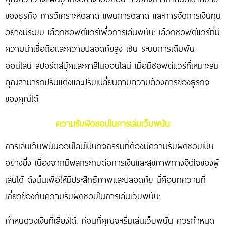
ของธุรกิจ การวิเคราะห์ตลาด แผนการตลาด และการจัดการเงินทุน
อย่างมีระบบ เลือกซอฟต์แวร์เพื่อการเล่นพนัน: เลือกซอฟต์แวร์ที่มี
ความน่าเชื่อถือและความปลอดภัยสูง เช่น ระบบการเดิมพัน
ออนไลน์ สปอร์ตส์บุ๊คและคาสิโนออนไลน์ เมื่อมีซอฟต์แวร์ที่เหมาะสม
คุณสามารถปรับแต่งและปรับเปลี่ยนตามความต้องการของธุรกิจ
ของคุณได้
ความรับผิดชอบในการเล่นเว็บพนัน
การเล่นเว็บพนันออนไลน์เป็นกิจกรรมที่ต้องมีความรับผิดชอบเป็น
อย่างยิ่ง เนื่องจากมีผลกระทบต่อการเงินและสุขภาพทางจิตใจของผู้
เล่นได้ ดังนั้นเพื่อให้มีประสิทธิภาพและปลอดภัย นี่คือบทความที่
เกี่ยวข้องกับความรับผิดชอบในการเล่นเว็บพนัน:
กำหนดวงเงินที่เสี่ยงได้: ก่อนที่คุณจะเริ่มเล่นเว็บพนัน ควรกำหนด