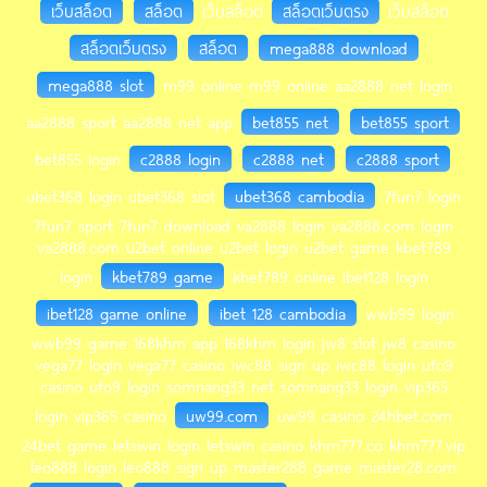
เว็บสล็อต
สล็อต
เว็บสล็อต
สล็อตเว็บตรง
เว็บสล็อต
สล็อตเว็บตรง
สล็อต
mega888 download
mega888 slot
m99 online m99 online aa2888 net login
aa2888 sport aa2888 net app
bet855 net
bet855 sport
bet855 login
c2888 login
c2888 net
c2888 sport
ubet368 login ubet368 slot
ubet368 cambodia
7fun7 login
7fun7 sport 7fun7 download va2888 login va2888.com login
va2888.com u2bet online u2bet login u2bet game kbet789
login
kbet789 game
kbet789 online ibet128 login
ibet128 game online
ibet 128 cambodia
wwb99 login
wwb99 game 168khm app 168khm login jw8 slot jw8 casino
vega77 login vega77 casino iwc88 sign up iwc88 login ufo9
casino ufo9 login somnang33 net somnang33 login vip365
login vip365 casino
uw99.com
uw99 casino 24hbet.com
24bet game letswin login letswin casino khm777.co khm777.vip
leo888 login leo888 sign up master288 game master28.com