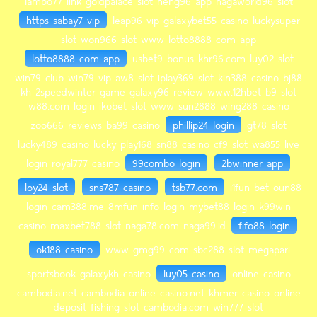
lambo77 link goldpalace slot heng96 app nagaworld96 slot
https sabay7 vip
leap96 vip galaxybet55 casino luckysuper
slot won966 slot www lotto8888 com app
lotto8888 com app
usbet9 bonus khr96.com luy02 slot
win79 club win79 vip aw8 slot iplay369 slot kin388 casino bj88
kh 2speedwinter game galaxy96 review www.12hbet b9 slot
w88.com login ikobet slot www sun2888 wing288 casino
zoo666 reviews ba99 casino
phillip24 login
gt78 slot
lucky489 casino lucky play168 sn88 casino cf9 slot wa855 live
login royal777 casino
99combo login
2bwinner app
loy24 slot
sns787 casino
tsb77.com
i1fun bet oun88
login cam388.me 8mfun info login mybet88 login k99win
casino maxbet788 slot naga78.com naga99.id
fifo88 login
ok188 casino
www gmg99 com sbc288 slot megapari
sportsbook galaxykh casino
luy05 casino
online casino
cambodia.net cambodia online casino.net khmer casino online
deposit fishing slot cambodia.com win777 slot