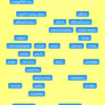
mega789 ios
lucky fishing 68 ios sun88 online 99play
vegas naga hit khmer win8 download lucky99 casino
ng777 lucky slots
boom club game
สล็อต
สล็อตเว็บตรง
เว็บสล็อต
สล็อต
สล็อตเว็บตรง
megawin777 online BNG55
KINGTHAI999
YUMYUM88
ABBET
GG9BET SIAM96 FD888 MST88
79MB
SPDGAME888
N329
W30
P62
SBO2U
C599
3713
BV99
AK77
SEXYSLOT888 BETFLIK5K POK45
BJ98
UFATOY
M4MEGA
K1GT
XSTAR168
UPX888
ACASH888
RGB789
LAMBORGHINI SLOT BK989 ARESS77
KUMA168 SCB38
PGPLAY123
VTH888
TKBNEKO
W3BET
TH778
VM9
82PG
KIMCHIBET SAWAN289
DV188
BONE789
FUJISPIN
MULASLOT TGA777 UFATHPRO
UFAWOW168 DARA168 GOATZA88 THUNDER369 ZOLO99