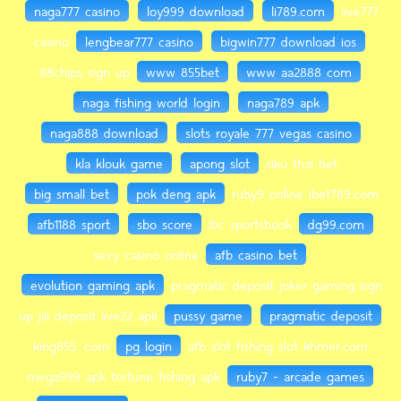
naga777 casino
loy999 download
li789.com
live777
casino
lengbear777 casino
bigwin777 download ios
88chips sign up
www 855bet
www aa2888 com
naga fishing world login
naga789 apk
naga888 download
slots royale 777 vegas casino
kla klouk game
apong slot
siku thai bet
big small bet
pok deng apk
ruby9 online ibet789.com
afb1188 sport
sbo score
ibc sportsbook
dg99.com
sexy casino online
afb casino bet
evolution gaming apk
pragmatic deposit joker gaming sign
up jili deposit live22 apk
pussy game
pragmatic deposit
king855. com
pg login
afb slot fishing slot khmer.com
mega999 apk fortune fishing apk
ruby7 - arcade games