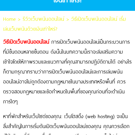
Home
>
รีวิวเว็บพนันออนไลน์
>
วิธีเปิดเว็บพนันออนไลน์ เริ่ม
เล่นเว็บพนันด้วยเงินเท่าไหร่?
วิธีเปิดเว็บพนันออนไลน์
การเปิดเว็บพนันออนไลน์เป็นกระบวนการ
ที่มีขั้นตอนหลายขั้นตอน ดังนั้นในบทความนี้เราจะส่งเสริมความ
เข้าใจโดยให้ภาพรวมและแนวทางที่คุณสามารถปฏิบัติตามได้ อย่างไร
ก็ตามกรุณาทราบว่าการเปิดเว็บพนันออนไลน์และการเล่นพนัน
ออนไลน์อาจไม่ถูกต้องตามกฎหมายในบางประเทศหรือพื้นที่ ควร
ตรวจสอบกฎหมายและข้อกำหนดในพื้นที่ของคุณก่อนที่จะดำเนิน
การใดๆ
หาที่พักสำหรับเว็บไซต์ของคุณ: เว็บโฮสติ้ง (web hosting) จะเป็น
สิ่งสำคัญในการเริ่มต้นเปิดเว็บพนันออนไลน์ของคุณ คุณควรเลือก