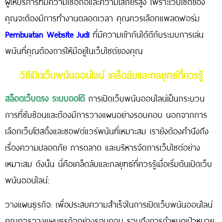
ผู้ให้บริการที่มีความเชื่อถือและความเสถียรสูง เพราะเว็บไซต์ของ
คุณจะต้องมีการทำงานตลอดเวลา คุณควรเลือกแพลตฟอร์ม
Pembuatan Website Judi
ที่มีความเข้ากันได้ดีกับระบบการเล่น
พนันที่คุณต้องการให้มีอยู่ในเว็บไซต์ของคุณ
วิธีเปิดเว็บพนันออนไลน์ เคล็ดลับและกลยุทธ์ที่ควรรู้
สล็อตเว็บตรง ระบบออโต้
การเปิดเว็บพนันออนไลน์เป็นกระบวน
การที่ซับซ้อนและต้องมีการวางแผนอย่างรอบคอบ นอกจากการ
เลือกเว็บโฮสติ้งและซอฟต์แวร์พนันที่เหมาะสม เรายังต้องคำนึงถึง
เรื่องความปลอดภัย การตลาด และบริหารจัดการเว็บไซต์อย่าง
เหมาะสม ดังนั้น นี่คือเคล็ดลับและกลยุทธ์ที่ควรรู้เมื่อเริ่มต้นเปิดเว็บ
พนันออนไลน์:
วางแผนธุรกิจ: เพื่อประสบความสำเร็จในการเปิดเว็บพนันออนไลน์
คุณควรวางแผนธุรกิจอย่างรอบคอบ รวมถึงการกำหนดเป้าหมาย