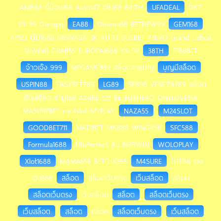
AMB88 ตี๋น้อย168 Auto147 ฮีโร่168 641TH
UFADEAL
DK7
YSL99 Gangpg
EA88
Obama88 BETNEW99
GEM168
AP123 ดูไบ1688 689NASA 3K AUTO BUSBET 77EVO Grand Lisboa
12IWINR GRAB55 EUROPA1688 YSL99
38TH
FF88BET
จ้าวเจ๊ง 999
MEGAME369 สล็อตสายบุญ
บุญมีสล็อต
USPIN88
EASYBET789
LG89
SP898 VENEZA789 สล็อต
ยักษ์เขียว ชาบู189 4X4BET123 BETFLIXHERO ONELOVE168
MASUREBET mc4slot MYPLAY
NAZA55
M24SLOT
GOODBET711
MADIBET MK888 WING456
SFC588
Formula1688
UfaPerfect ALLIN99WIN
WOLOPLAY
Xlot1688
MAMA555 BETFLIX365
M4SURE
DEE88 เฮง
เฮง888
สล็อต
สล็อตเว็บตรง
เว็บสล็อต
สล็อต
สล็อตเว็บตรง
เว็บสล็อต
สล็อต
สล็อตเว็บตรง
เว็บสล็อต
สล็อต
สล็อต
สล็อตเว็บตรง
เว็บสล็อต