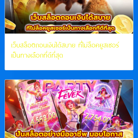
เว็บสล็อตถอนเงินได้สบาย ที่ไม่ล็อคยูสเซอร์
เป็นทางเลือกที่ดีที่สุด