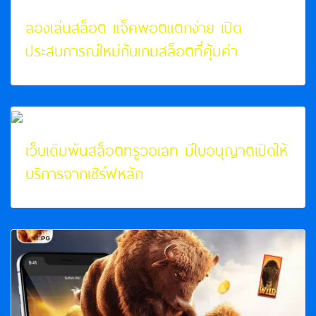
ลองเล่นสล็อต แจ็คพอตแตกง่าย เปิด
ประสบการณ์ใหม่กับเกมสล็อตที่คุ้มค่า
เว็บเดิมพันสล็อตทรูวอเลท มีใบอนุญาตเปิดให้
บริการจากเซิร์ฟหลัก