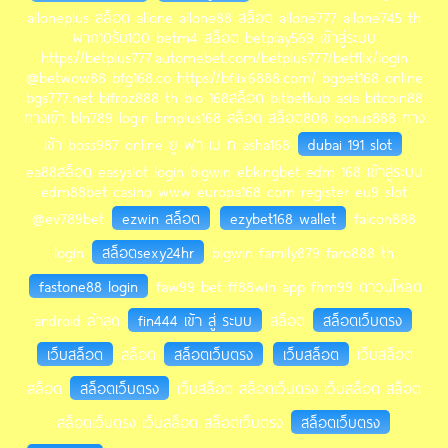
alloneplus สล็อต allone allone88 สล็อต allone777 allone745 th
ฝาก10รับ100 betm4 สล็อต betplay569 เข้าสู่ระบบ
https://betplus777.automebet.com/betplus777/betflix/login
@betwow88 bfg168.co https://bflix6888.com/ bgbet168 online
bgs777.net bifroz888 th bio 168สล็อต bitbetkub asia bitcoin88
ทางเข้า bln789 login bmplus168 สล็อต สล็อต808 bonus888 ทาง
เข้า boss987 online ยู ฟ่า เบ ท asha168
dubai 191 slot
ea88สล็อต easyslot login bigwin ebkingbet edm 168 เข้าสู่ระบบ
edm88bet casino www europa168 com register eu9 slot
@ev789bet
ezwin สล็อต
ezybet168 wallet
falcon888
login
สล็อตsexy24hr
bigwin family879 faro888 th
fastone88 login
faw99 bet ff88win app fhm99 ดาวน์โหลด
android ล่าสุด
fin444 เข้า สู่ ระบบ
สล็อต
สล็อตเว็บตรง
เว็บสล็อต
สล็อต
สล็อตเว็บตรง
เว็บสล็อต
เว็บสล็อต
สล็อต
สล็อตเว็บตรง
เว็บสล็อต สล็อตเว็บตรง เว็บสล็อต สล็อต
สล็อตเว็บตรง เว็บสล็อต สล็อตเว็บตรง
สล็อตเว็บตรง