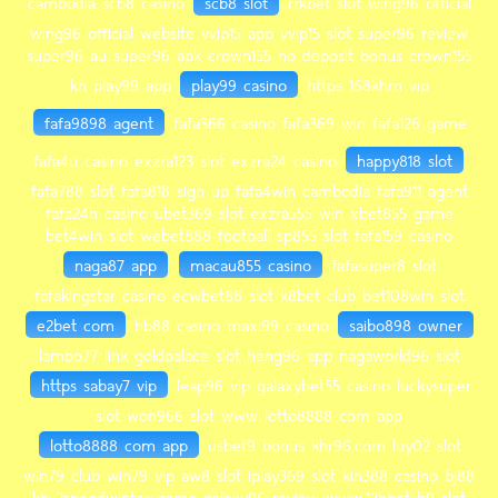
cambodia scb8 casino
scb8 slot
rrkbet slot wing96 official
wing96 official website vvip15 app vvip15 slot super96 review
super96 au super96 apk crown155 no deposit bonus crown155
kh play99 app
play99 casino
https 168khm vip
fafa9898 agent
fafa366 casino fafa369 win fafa126 game
fafa4u casino exzra123 slot exzra24 casino
happy818 slot
fafa788 slot fafa818 sign up fafa4win cambodia fafa911 agent
fafa24h casino ubet369 slot exzra555 win xbet855 game
bet4win slot webet888 football sp855 slot fafa159 casino
naga87 app
macau855 casino
fafasuper8 slot
fafakingstar casino ecwbet88 slot k8bet club bet108win slot
e2bet com
hb88 casino maxi99 casino
saibo898 owner
lambo77 link goldpalace slot heng96 app nagaworld96 slot
https sabay7 vip
leap96 vip galaxybet55 casino luckysuper
slot won966 slot www lotto8888 com app
lotto8888 com app
usbet9 bonus khr96.com luy02 slot
win79 club win79 vip aw8 slot iplay369 slot kin388 casino bj88
kh 2speedwinter game galaxy96 review www.12hbet b9 slot