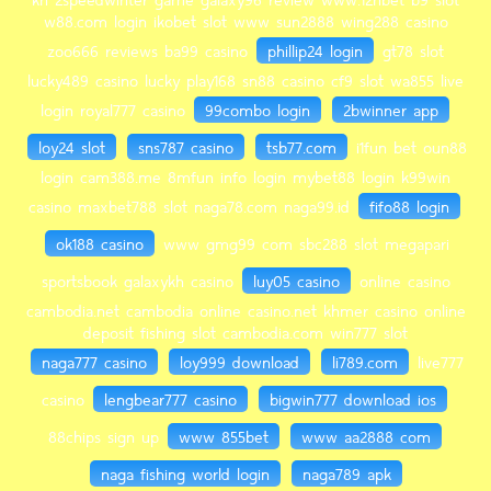
w88.com login ikobet slot www sun2888 wing288 casino
zoo666 reviews ba99 casino
phillip24 login
gt78 slot
lucky489 casino lucky play168 sn88 casino cf9 slot wa855 live
login royal777 casino
99combo login
2bwinner app
loy24 slot
sns787 casino
tsb77.com
i1fun bet oun88
login cam388.me 8mfun info login mybet88 login k99win
casino maxbet788 slot naga78.com naga99.id
fifo88 login
ok188 casino
www gmg99 com sbc288 slot megapari
sportsbook galaxykh casino
luy05 casino
online casino
cambodia.net cambodia online casino.net khmer casino online
deposit fishing slot cambodia.com win777 slot
naga777 casino
loy999 download
li789.com
live777
casino
lengbear777 casino
bigwin777 download ios
88chips sign up
www 855bet
www aa2888 com
naga fishing world login
naga789 apk