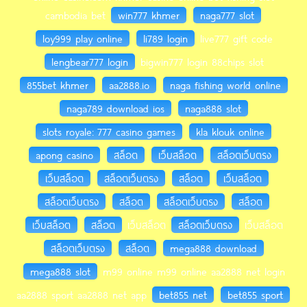
cambodia bet
win777 khmer
naga777 slot
loy999 play online
li789 login
live777 gift code
lengbear777 login
bigwin777 login 88chips slot
855bet khmer
aa2888.io
naga fishing world online
naga789 download ios
naga888 slot
slots royale: 777 casino games
kla klouk online
apong casino
สล็อต
เว็บสล็อต
สล็อตเว็บตรง
เว็บสล็อต
สล็อตเว็บตรง
สล็อต
เว็บสล็อต
สล็อตเว็บตรง
สล็อต
สล็อตเว็บตรง
สล็อต
เว็บสล็อต
สล็อต
เว็บสล็อต
สล็อตเว็บตรง
เว็บสล็อต
สล็อตเว็บตรง
สล็อต
mega888 download
mega888 slot
m99 online m99 online aa2888 net login
aa2888 sport aa2888 net app
bet855 net
bet855 sport