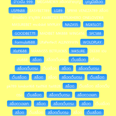
จ้าวเจ๊ง 999
MEGAME369 สล็อตสายบุญ
บุญมีสล็อต
USPIN88
EASYBET789
LG89
SP898 VENEZA789 สล็อต
ยักษ์เขียว ชาบู189 4X4BET123 BETFLIXHERO ONELOVE168
MASUREBET mc4slot MYPLAY
NAZA55
M24SLOT
GOODBET711
MADIBET MK888 WING456
SFC588
Formula1688
UfaPerfect ALLIN99WIN
WOLOPLAY
Xlot1688
MAMA555 BETFLIX365
M4SURE
DEE88 เฮง
เฮง888
สล็อต
สล็อตเว็บตรง
เว็บสล็อต
สล็อต
สล็อตเว็บตรง
เว็บสล็อต
สล็อต
สล็อตเว็บตรง
เว็บสล็อต
สล็อต
สล็อต
สล็อตเว็บตรง
เว็บสล็อต
pk789 london168 fast168 fast828
สล็อต
เว็บสล็อต สล็อตเว็บ
ตรง
เว็บสล็อต
สล็อตเว็บตรง
สล็อตวอเลท
สล็อตวอเลท
สล็อต
สล็อตเว็บตรง
สล็อต
เว็บสล็อต
สล็อต
เว็บสล็อต
สล็อตเว็บตรง
สล็อต
เว็บสล็อต