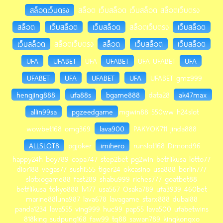
สล็อตเว็บตรง
สล็อต เว็บสล็อต เว็บสล็อต สล็อตเว็บตรง
สล็อต
เว็บสล็อต
เว็บสล็อต
สล็อตเว็บตรง
เว็บสล็อต
เว็บสล็อต
สล็อตเว็บตรง
สล็อต
เว็บสล็อต
เว็บสล็อต
UFA
UFABET
UFA
UFABET
UFA UFABET
UFA
UFABET
UFA
UFABET
UFA
UFABET gmz999
hengjing888
ufa88s
bgame888
data28
ak47max
allin99sa
pgzeedgame
mgwin88 550ww h24slot
wowbet168 omg369
lava900
PAKYOK711 jinda888
ALLSLOT8
pgjoker
imihero
runslot168 Dimond96
happy24h boy789 copa747 step2bet pg2win betflikusa lotto77
dior188 vegas77 sushi555 tiger24 okcasino usa888 berlin777
slotxogame88 fast289 shabu999 riches777 goatbet88
betflikusa tokyo888 lv177 usa567 Osaka789 ufa3939 460bet
marine88luna987 lava678 lavagame starx888 dubai88
panda1234 lava555 ving999 huc99 pap55 lava500 ufabetwins
818king sudpung168 faw99 tq88 sawan789 kingkongxo