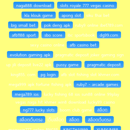
naga888 download
slots royale 777 vegas casino
kla klouk game
apong slot
siku thai bet
big small bet
pok deng apk
ruby9 online ibet789.com
afb1188 sport
sbo score
ibc sportsbook
dg99.com
sexy casino online
afb casino bet
evolution gaming apk
pragmatic deposit joker gaming sign
up jili deposit live22 apk
pussy game
pragmatic deposit
king855. com
pg login
afb slot fishing slot khmer.com
mega999 apk fortune fishing apk
ruby7 - arcade games
mega789 ios
lucky fishing 68 ios sun88 online 99play
vegas naga hit khmer win8 download lucky99 casino
ng777 lucky slots
boom club game
สล็อต
สล็อตเว็บตรง
เว็บสล็อต
สล็อต
สล็อตเว็บตรง
megawin777 online BNG55
KINGTHAI999
YUMYUM88