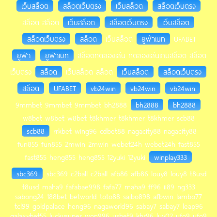
เว็บสล็อต
สล็อตเว็บตรง
เว็บสล็อต
สล็อตเว็บตรง
สล็อต สล็อต
เว็บสล็อต
สล็อตเว็บตรง
เว็บสล็อต
สล็อตเว็บตรง
สล็อต
เว็บสล็อต
ยูฟ่าเบท
UFABET
ยูฟ่า
ยูฟ่าเบท
สล็อตทดลองเล่น ทดลองเล่นเกมสล็อต สล็อต
เว็บตรง
สล็อต
เว็บสล็อต สล็อต
เว็บสล็อต
สล็อตเว็บตรง
สล็อต
UFABET
vb24win
vb24win
vb24win
9mmbet 9mmbet 9mmbet bh2888
bh2888
bh2888
w8bet w8bet w8bet t8khmer t8khmer t8khmer scb88
scb88
rrkbet wing96 cdbet88 nagacity88 nagacity88
fun855 fun855 2mwin 2mwin webet24h webet24h fast855
fast855 heng855 heng855 12yuki 12yuki
winplay333
sbc369
sbc369 c2ball c2ball afb86 afb86 louy8 louy8 t8usd
t8usd maha9 fafabae998 fafa77 maha9 ff96 ii89 ng333
sabong24 188bet betworld toto88 saibo898 afbwin lambo77
tcl99 goldpalace heng96 nagaworld96 sabay7 sabay7 leap96
galaxybet55 luckysuper won996 usbet9 khr96 luy02 ufo9 ufo9