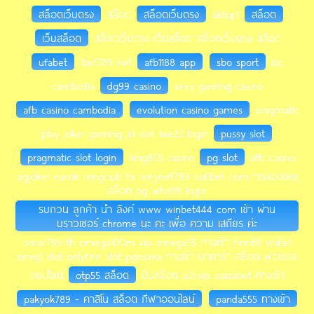
สล็อตเว็บตรง
สล็อต
สล็อตเว็บตรง
aktop1
สล็อต
เว็บสล็อต
สล็อตเว็บตรง เว็บสล็อต สล็อตเว็บตรง สล็อต
ufabet
ibet789 net
afb1188 app
sbo sport
ibc
cambodia
dg99 casino
sexy gaming casino
afb casino cambodia
evolution casino games
pragmatic
play joker gaming jili slot live22 login
pussy slot
pragmatic slot login
king855 casino
pg slot
afb casino
pgjoker narok nmgclub th nmybet789 oa6bet com ทดลองเล่น
สล็อต pg who99 login
รบกวน ลูกค้า นำ ลิงค์ www winbet444 com เข้า ผ่าน
บราวเซอร์ chrome นะ คะ เพื่อ ความ เสถียร ค่ะ
omar789 th omega100m vip omega55 ทางเข้า finn88 wallet
oneg1 slot onlyfinn slot pgosaka ทางเข้า บาคาร่า สล็อต ฟุตบอล
ออนไลน์
otp55 สล็อต
ปั่นสล็อต p2vvip paizabet ทางเข้า
pakyok789 - คาสิโน สล็อต กีฬาออนไลน์
panda555 ทางเข้า