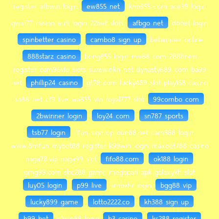
register afbwin login
ew855 net
khb855 com ace39 login
gwin77 casino eu9 login 22bet slots
afbgo net
dbbet login
spinbetter casino
cambo8 sign up
betwinner online
888starz casino
bong855 login me88 com 2888new
register cam96vip slots surewinkh net dynasty689 com ba99
net
phillip24 casino
gt78 com lucky489 slot play168 casino
sn88 net cf9 live wa855 vip royal777 slot
99combo com
2bwinner login
loy24 com
sn787 sports
tsb77 login
i1fun sign up oun88.net cam388 login
www.8mfun mybet88 register k99win login maxbet788 casino
naga78.vip naga99 slot
fifo88.com
ok188 login
gmg99.com sbc288 game megapari apk galaxykh slot
luy05 login
p99 live
ambkhr login
bgg88 vip
lucky899 game
lotto2222.co
kh388 sign up
h99 bet
u1win88 login
b3 casino
ks288 register