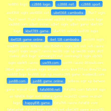
bet855 login
c2888 login
c2888 net
c2888 sport
ubet368 login ubet368 slot
ubet368 cambodia
7fun7 login
7fun7 sport 7fun7 download va2888 login va2888.com login
va2888.com u2bet online u2bet login u2bet game kbet789
login
kbet789 game
kbet789 online ibet128 login
ibet128 game online
ibet 128 cambodia
wwb99 login
wwb99 game 168khm app 168khm login jw8 slot jw8 casino
vega77 login vega77 casino iwc88 sign up iwc88 login ufo9
casino ufo9 login somnang33 net somnang33 login vip365
login vip365 casino
uw99.com
uw99 casino 24hbet.com
24bet game letswin login letswin casino khm777.co khm777.vip
leo888 login leo888 sign up master288 game master28.com
jun88.com
jun88 game online
betwos sign up betwos
game maha9 com
fafa9898.net
fafa366 com fafa369 sign
up fafa126 login net fafa4u game exzra123 casino exzra24
login
happy818 game
fafa788 casino fafa818 com
fafa4winkh fafa911 login fafa24h net ubet369 game exzra555