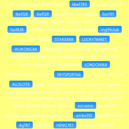
net u2bet u2bet u2bet kbet789
kbet789
kbet789 ibet128
ibet128
ibet128
wwb99 wwb99 wwb99
lion191
paris47 rio356 EtxBet Win289 99allure lyn168 ufa88s fox333
fast828
ufa7979 imfast28 bgame888 data28
mg99club
rome789 G2G88
STARX888
LUCKY789BET
WUKONG88
GALAXYBET LAVASLOT900 PGZEEDGAME
UFABET888 UFA888 CDO915 ROGER789 UFABET NIGOAL98
FAST168 betflixauto WOWBET168
LONDON168
SPORTKINGBET LAVA900
SKYSPORT66
PAKYOK711 NEXT789
ALLSLOT8
ib888 asia999bets ibet789 lazywin888 pgjoker
zeed456 ezybet789 oxybet147 allslot wallet ezybets lasvegas24
noname auto kingthai168 pgjokervip allslot365 ezx321 flix888
tkb138 FAFA188 FAFA188 FAFA188
ezcasino
panda469
ufascbx playfun99 hongtae88 w69
winbet55
pro787 oho99
dg787
bsbet555
HENG787
metang99 tiger787