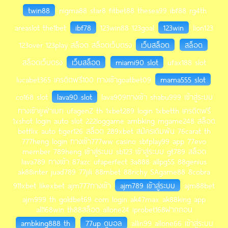
twin88
nigma88 star8 fitbet88 thesea99 ibf88 rg4th
areaslot the1bet
ibf78
123win88 123goal
123win
lion123
123over 123play สล็อต สล็อตเว็บตรง
เว็บสล็อต
สล็อต
สล็อตเว็บตรง
เว็บสล็อต
miami90 slot
ufax188 slot
lucabet365 เครดิตฟรี100 ทางเข้าgoatbet09
mama555 slot
co168 slot
lava90 slot
lava909ทางเข้า shabu999 เข้าสู่ระบบ
ทางเข้ายูฟ่าเบท ufagenZ th 1xbet289 login 1xbetth เครดิตฟรี
1xshot login auto slot 222loggame ambking mgame248 สล็อต
betflix auto tiger126 สล็อต 289xbet สมัครเดิมพัน 76carat th
777heng login ทางเข้า777ww casino sbfplay99 app 77evo
member 789heng เข้าสู่ระบบ sb123 เข้าสู่ระบบ gt789 สล็อต
lava789 ทางเข้า 87azc ufaperfect 3a888 allpg55 88genius
ak88inter juad789 77jili 88mbet 88richy SAgame88 8cobra
911xbet likexbet ajm777ทางเข้า
ajm789 เข้าสู่ระบบ
ajm88bet
ajm999 th goldbet69 com login ak47max ak88king app
all168win th88สล็อต allone24 iprobet168ฝากถอน
ambking888 th
77up ดูบอล
allin99 allone66 เข้าสู่ระบบ