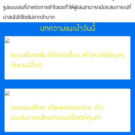
รูปแบบเล่นที่ง่ายต่อการเข้าใจและทำให้ผู้เล่นสามารถมีประสบการณ์ที่
น่าสนใจได้โดยไม่ยากลำบาก
บทความเเนะนำวันนี้
หมุนสล็อตเพิ่มกำไรต่อเนื่อง สร้างรายได้สนุกๆ
กับเกมสล็อต
ลองเล่นสล็อต แจ็คพอตแตกง่าย เปิด
ประสบการณ์ใหม่กับเกมสล็อตที่คุ้มค่า