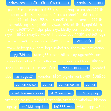
pakyok789 - คาสิโน สล็อต กีฬาออนไลน์
panda555 ทางเข้า
panda81.me sexybacarat168 casino sgking casino shark79 th
pgsoftwallet slot shoppun42 ทางเข้า shortfeel168 ทาง เข้า
shrek99 slot shushi555 slot siam212 ทางเข้า siamclub999 th
sierra88 login singha66 เข้าสู่ระบบ n98slot th skylight168 th
skyline369ทางเข้า https play skywildscity com customer regi
skywin สล็อต sway168 wallet link slot24bet ทางเข้า slot369 login
www time899 com login สล็อต tj88bet
ts911 คาสิโน
http
www betvegas77. com login BKbet365 slot twin23bet casino
tyga789 th
ufamg88 casino https play ugame99 com
promotions ultrac4 slot ultrazeed slot unicorn99.com สล็อต179
usd1688 เข้าสู่ระบบ user88 สล็อต
utah168 เข้าสู่ระบบ
vegabet
slot
las vegus24
venefun สล็อต bigwin venice789 เว็บสล็อต
สล็อตเว็บตรง
สล็อต
สล็อตเว็บตรง
สล็อต
vb24 business login
vb24 register
vb24 sign up
9mmbet casino 9mmbet cambodia 9mmbet withdraw bh2888
sign yp
bh2888 register
bh2888 win
w8bet app w8bet