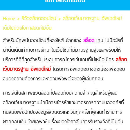
Home
>
รีวิวสล็อตออนไลน์
>
สล็อตเว็บมาตรฐาน อัพเดตใหม่
เต็มไปด้วยโอกาสแตกไม่อั้น
สำหรับนักพนันออนไลน์ที่หลงใหลในโลกของ
สล็อต
เกม ไม่มีอะไรที่
น่าตื่นเต้นเท่ากับการเข้ามาในเว็บไซต์ที่มีมาตรฐานสูงและพร้อมให้
บริการที่ดีที่สุดสำหรับประสบการณ์การเล่นเกมที่ไม่เหมือนใคร
สล็อต
เว็บมาตรฐาน อัพเดตใหม่
ได้รับการอัพเดตอย่างต่อเนื่องเพื่อตอบ
สนองความต้องการและความพึงพอใจของผู้เล่นทุกคน
การเล่นในสภาพแวดล้อมที่ปลอดภัยมีความสำคัญสำหรับผู้เล่น
สล็อตเว็บมาตรฐานมักมีการเข้ารหัสและมาตรการความปลอดภัยที่
ทันสมัยเพื่อปกป้องข้อมูลส่วนตัวและเงินทุกครั้งที่ผู้เล่นทำรายการ
ฝากถอนเงิน โดยเฉพาะในเรื่องของโอกาสในการรับรางวัลที่มีไม่อั้น