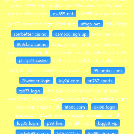
sports ss3636 sign up vk88 login 88wanwin net 88wanwin
register afbwin login
ew855 net
khb855 com ace39 login
gwin77 casino eu9 login 22bet slots
afbgo net
dbbet login
spinbetter casino
cambo8 sign up
betwinner online
888starz casino
bong855 login me88 com 2888new
register cam96vip slots surewinkh net dynasty689 com ba99
net
phillip24 casino
gt78 com lucky489 slot play168 casino
sn88 net cf9 live wa855 vip royal777 slot
99combo com
2bwinner login
loy24 com
sn787 sports
tsb77 login
i1fun sign up oun88.net cam388 login
www.8mfun mybet88 register k99win login maxbet788 casino
naga78.vip naga99 slot
fifo88.com
ok188 login
gmg99.com sbc288 game megapari apk galaxykh slot
luy05 login
p99 live
ambkhr login
bgg88 vip
lucky899 game
lotto2222.co
kh388 sign up