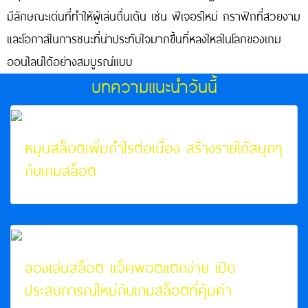
มีลักษณะเด่นที่ทำให้ผู้เล่นตื่นเต้น เช่น ฟีเจอร์ใหม่ กราฟิกที่สวยงาม
และโอกาสในการชนะที่น่าประทับใจมากขึ้นที่หลงใหลในโลกของเกม
ออนไลน์ได้อย่างสมบูรณ์แบบ
บทความเเนะนำวันนี้
หมุนสล็อตเพิ่มกำไรต่อเนื่อง สร้างรายได้สนุกๆ
กับเกมสล็อต
ลองเล่นสล็อต แจ็คพอตแตกง่าย เปิด
ประสบการณ์ใหม่กับเกมสล็อตที่คุ้มค่า