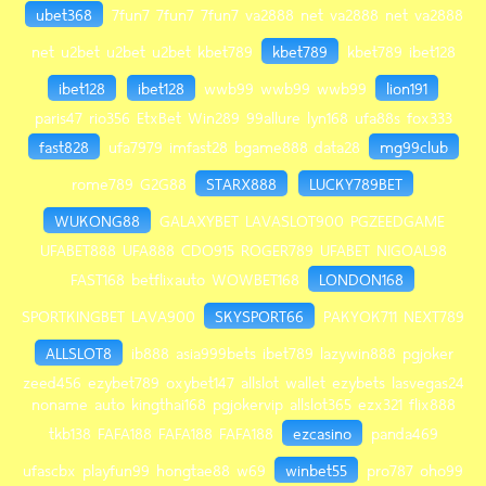
ubet368
7fun7 7fun7 7fun7 va2888 net va2888 net va2888
net u2bet u2bet u2bet kbet789
kbet789
kbet789 ibet128
ibet128
ibet128
wwb99 wwb99 wwb99
lion191
paris47 rio356 EtxBet Win289 99allure lyn168 ufa88s fox333
fast828
ufa7979 imfast28 bgame888 data28
mg99club
rome789 G2G88
STARX888
LUCKY789BET
WUKONG88
GALAXYBET LAVASLOT900 PGZEEDGAME
UFABET888 UFA888 CDO915 ROGER789 UFABET NIGOAL98
FAST168 betflixauto WOWBET168
LONDON168
SPORTKINGBET LAVA900
SKYSPORT66
PAKYOK711 NEXT789
ALLSLOT8
ib888 asia999bets ibet789 lazywin888 pgjoker
zeed456 ezybet789 oxybet147 allslot wallet ezybets lasvegas24
noname auto kingthai168 pgjokervip allslot365 ezx321 flix888
tkb138 FAFA188 FAFA188 FAFA188
ezcasino
panda469
ufascbx playfun99 hongtae88 w69
winbet55
pro787 oho99