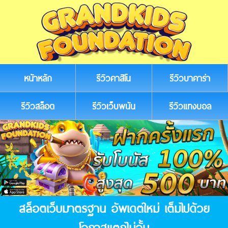
หน้าหลัก
รีวิวคาสิโน
รีวิวบาคาร่า
รีวิวสล็อต
รีวิวเว็บพนัน
รีวิวแทงบอล
สล็อตเว็บมาตรฐาน อัพเดตใหม่ เต็มไปด้วย
โอกาสแตกไม่อั้น