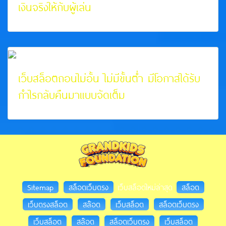
เงินจริงให้กับผู้เล่น
เว็บสล็อตถอนไม่อั้น ไม่มีขั้นต่ำ มีโอกาสได้รับ
กำไรกลับคืนมาแบบจัดเต็ม
Sitemap
สล็อตเว็บตรง
เว็บสล็อตใหม่ล่าสุด
สล็อต
เว็บตรงสล็อต
สล๊อต
เว็บสล็อต
สล็อตเว็บตรง
เว็บสล็อต
สล๊อต
สล็อตเว็บตรง
เว็บสล็อต