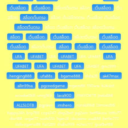
เว็บสล็อต
เว็บสล็อต
สล็อตเว็บตรง สล็อต
เว็บสล็อต
เว็บ
สล็อต
สล็อตเว็บตรง
สล็อต เว็บสล็อตตรง เว็บสล็อต เว็บสล็อต
สล็อตเว็บตรง
สล็อต เว็บสล็อต เว็บสล็อต สล็อตเว็บตรง
สล็อต
เว็บสล็อต
เว็บสล็อต
สล็อตเว็บตรง
เว็บสล็อต
เว็บสล็อต
สล็อตเว็บตรง
สล็อต
เว็บสล็อต
เว็บสล็อต
UFA
UFABET
UFA
UFABET
UFA UFABET
UFA
UFABET
UFA
UFABET
UFA
UFABET gmz999
hengjing888
ufa88s
bgame888
data28
ak47max
allin99sa
pgzeedgame
mgwin88 550ww h24slot
wowbet168 omg369
lava900
PAKYOK711 jinda888
ALLSLOT8
pgjoker
imihero
runslot168 Dimond96
happy24h boy789 copa747 step2bet pg2win betflikusa lotto77
dior188 vegas77 sushi555 tiger24 okcasino usa888 berlin777
slotxogame88 fast289 shabu999 riches777 goatbet88