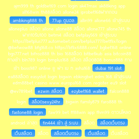
ajm999 th goldbet69 com login ak47max ak88king app
all168win th88สล็อต allone24 iprobet168ฝากถอน
ambking888 th
77up ดูบอล
allin99 allone66 เข้าสู่ระบบ
alloneplus สล็อต allone allone88 สล็อต allone777 allone745 th
ฝาก10รับ100 betm4 สล็อต betplay569 เข้าสู่ระบบ
https://betplus777.automebet.com/betplus777/betflix/login
@betwow88 bfg168.co https://bflix6888.com/ bgbet168 online
bgs777.net bifroz888 th bio 168สล็อต bitbetkub asia bitcoin88
ทางเข้า bln789 login bmplus168 สล็อต สล็อต808 bonus888 ทาง
เข้า boss987 online ยู ฟ่า เบ ท asha168
dubai 191 slot
ea88สล็อต easyslot login bigwin ebkingbet edm 168 เข้าสู่ระบบ
edm88bet casino www europa168 com register eu9 slot
@ev789bet
ezwin สล็อต
ezybet168 wallet
falcon888
login
สล็อตsexy24hr
bigwin family879 faro888 th
fastone88 login
faw99 bet ff88win app fhm99 ดาวน์โหลด
android ล่าสุด
fin444 เข้า สู่ ระบบ
สล็อต
สล็อตเว็บตรง
เว็บสล็อต
สล็อต
สล็อตเว็บตรง
เว็บสล็อต
เว็บสล็อต