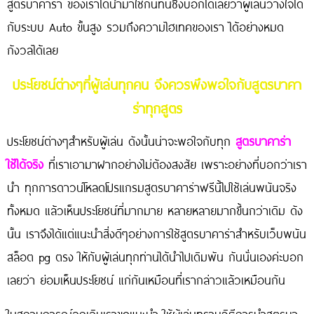
สูตรบาคาร่า ของเราได้นำมาใช้กันที่นี่ซึ่งบอกได้เลยว่าผู้เล่นวางใจได้
กับระบบ Auto ขั้นสูง รวมถึงความไฮเทคของเรา ได้อย่างหมด
กังวลได้เลย
ประโยชน์ต่างๆที่ผู้เล่นทุกคน จึงควรพึงพอใจกับสูตรบาคา
ร่าทุกสูตร
ประโยชน์ต่างๆสำหรับผู้เล่น ดังนั้นน่าจะพอใจกับทุก
สูตรบาคาร่า
ใช้ได้จริง
ที่เราเอามาฝากอย่างไม่ต้องสงสัย เพราะอย่างที่บอกว่าเรา
นำ ทุกการดาวน์โหลดโปรแกรมสูตรบาคาร่าฟรีนี้ไปใช้เล่นพนันจริง
ทั้งหมด แล้วเห็นประโยชน์ที่มากมาย หลายหลายมากขึ้นกว่าเดิม ดัง
นั้น เราจึงได้แต่แนะนำสิ่งดีๆอย่างการใช้สูตรบาคาร่าสำหรับเว็บพนัน
สล็อต pg ตรง ให้กับผู้เล่นทุกท่านได้นำไปเดิมพัน กันนั่นเองค่ะบอก
เลยว่า ย่อมเห็นประโยชน์ แก่กันเหมือนที่เรากล่าวแล้วเหมือนกัน