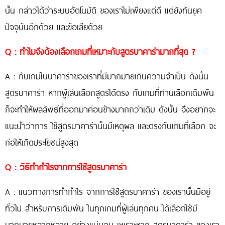
นั้น กล่าวได้ว่าระบบอัตโนมัติ ของเราไม่เพียงแต่ดี แต่ยังทันยุค
ปัจจุบันอีกด้วย และข้อเสียด้วย
Q : ทำไมจึงต้องเลือกเกมที่เหมาะกับสูตรบาคาร่ามากที่สุด ?
A : กับเกมในบาคาร่าของเราที่มีมากมายเกินความจำเป็น ดังนั้น
สูตรบาคาร่า หากผู้เล่นเลือกสูตรได้ตรง กับเกมที่ท่านเลือกเดิมพัน
ก็จะทำให้ผลลัพธ์ที่ออกมาค่อนข้างมากกว่าเดิม ดังนั้น จึงอยากจะ
แนะนำว่าการ ใช้สูตรบาคาร่านั้นมีเหตุผล และตรงกับเกมที่เลือก จะ
ก่อให้เกิดประโยชน์สูงสุด
Q : วิธีทำกำไรจากการใช้สูตรบาคาร่า
A : แนวทางการทำกำไร จากการใช้สูตรบาคาร่า ของเรานั้นมีอยู่
ทั่วไป สำหรับการเดิมพัน ในทุกเกมที่ผู้เล่นทุกคน ได้เลือกใช้มี
มากมายหลากหลาย อย่างแน่นอน เพราะหาก สูตรบาคาร่า ของเรา