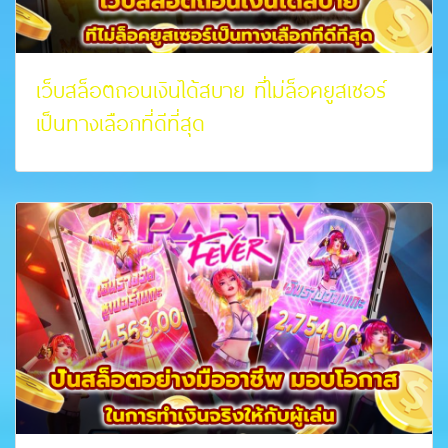
เว็บสล็อตถอนเงินได้สบาย ที่ไม่ล็อคยูสเซอร์
เป็นทางเลือกที่ดีที่สุด