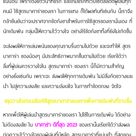
แน่นอน เพราะตั้งแต่วินาทีแรก และเกมแรกที่เว็บไซต์สล็อตผู้เล่นทุก
คนมี ใช้สูตรบาคาร่าของเรา ในการแทง ก็ได้ผลทันทีเช่นกัน นี้เราจึง
กล้ายืนยันว่าจะปราศจากข้อกังขาสำหรับการใช้สูตรของเรานั่นเอง ที่
นักเดิมพัน กลุ่มนี้ให้ความไว้วางใจ อย่างไร้ข้อกังขาทั้งที่ยังไม่เกิดขึ้น
จะส่งผลให้การเล่นพนันของคุณราบรื่นตามไปด้วย และจะทำให้ สูตร
บาคาร่า ของน้องๆ มีประสิทธิภาพมากขึ้นตามไปด้วย เรียกได้ว่า
สิ่งที่ผู้เล่นควรวางใจใน สูตรบาคาร่า ของเรา นี้ก็มีความสำคัญ
อย่างยิ่งเช่นกัน เพราะจะ ส่งผลให้ทุกการเดิมพัน ไม่มีสิ่งกีดขวางและ
นำ ไปสู่ความสงสัย และความลังเลใจ ในการทำข้อตกลง จิตใจ
สรุปวางใจก่อนเลือกใช้สูตรบาคาร่าของเราเพื่อการเดิมพันที่ราบรื่น
หากเพื่อให้ผู้เล่นนำสูตรบาคาร่าของเรา ไปใช้ในการเดิมพัน ได้อย่าง
ไม่ต้องสงสัย ใน
บาคาร่า ดีที่สุด 2023
ของเรานั้นเรียกได้ว่าส่งผล
ต่อความไว้วางใจของผู้เล่นที่มีหลัก สูตรบาคาร่าที่แม่นยำ ที่สุดของ