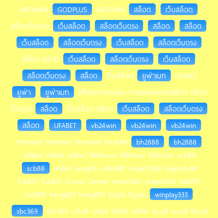
AROM168
GODPLUS
BALEN168
สล็อต
เว็บสล็อต
สล็อตเว็บตรง
เว็บสล็อต
สล็อตเว็บตรง
สล็อต
สล็อต
เว็บสล็อต
สล็อตเว็บตรง
เว็บสล็อต
สล็อตเว็บตรง
สล็อต สล็อต
เว็บสล็อต
สล็อตเว็บตรง
เว็บสล็อต
สล็อตเว็บตรง
สล็อต
เว็บสล็อต
ยูฟ่าเบท
UFABET
ยูฟ่า
ยูฟ่าเบท
สล็อตทดลองเล่น ทดลองเล่นเกมสล็อต สล็อต
เว็บตรง
สล็อต
เว็บสล็อต สล็อต
เว็บสล็อต
สล็อตเว็บตรง
สล็อต
UFABET
vb24win
vb24win
vb24win
9mmbet 9mmbet 9mmbet bh2888
bh2888
bh2888
w8bet w8bet w8bet t8khmer t8khmer t8khmer scb88
scb88
rrkbet wing96 cdbet88 nagacity88 nagacity88
fun855 fun855 2mwin 2mwin webet24h webet24h fast855
fast855 heng855 heng855 12yuki 12yuki
winplay333
sbc369
sbc369 c2ball c2ball afb86 afb86 louy8 louy8 t8usd