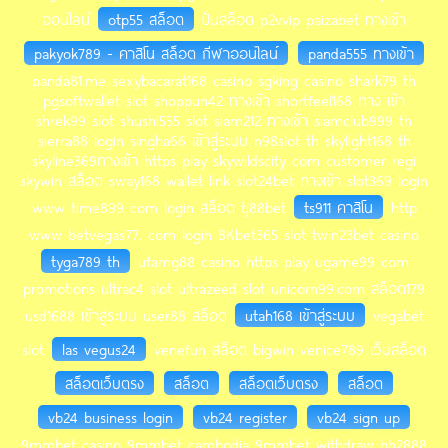
ออนไลน์
otp55 สล็อต
ปั่นสล็อต p2vvip paizabet ทางเข้า
pakyok789 - คาสิโน สล็อต กีฬาออนไลน์
panda555 ทางเข้า
panda81.me sexybacarat168 casino sgking casino shark79 th
pgsoftwallet slot shoppun42 ทางเข้า shortfeel168 ทาง เข้า
shrek99 slot shushi555 slot siam212 ทางเข้า siamclub999 th
sierra88 login singha66 เข้าสู่ระบบ n98slot th skylight168 th
skyline369ทางเข้า https play skywildscity com customer regi
skywin สล็อต sway168 wallet link slot24bet ทางเข้า slot369 login
www time899 com login สล็อต tj88bet
ts911 คาสิโน
http
www betvegas77. com login BKbet365 slot twin23bet casino
tyga789 th
ufamg88 casino https play ugame99 com
promotions ultrac4 slot ultrazeed slot unicorn99.com สล็อต179
usd1688 เข้าสู่ระบบ user88 สล็อต
utah168 เข้าสู่ระบบ
vegabet
slot
las vegus24
venefun สล็อต bigwin venice789 เว็บสล็อต
สล็อตเว็บตรง
สล็อต
สล็อตเว็บตรง
สล็อต
vb24 business login
vb24 register
vb24 sign up
9mmbet casino 9mmbet cambodia 9mmbet withdraw bh2888