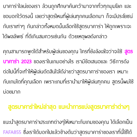
บาคาร่าไลน์ของเรา ล้วนถูกศึกษาค้นคว้ามาจากทั่วทุกมุมโลก และ
ขอบอกไว้ตรงนี้ เลยว่าสูตรไหนที่ผู้เล่นทุกคนเลือกมา ก็จะมีประโยชน์
กับเราเท่าๆ กันกล่าวทั้งหมดนั้นเลือกใช้สูตรบาคาร่า ให้ถูกเพราะจะ
ได้ผลลัพธ์ ที่ดีเกินสมควรเช่นกัน ด้วยเหตุผลดังกล่าว
คุณสามารถพูดได้สำหรับผู้เล่นของคุณ ใครที่ยังลังเลใจว่าจะใช้
สูตร
บาคาร่า 2023
ของเราในเกมอย่างไร เรามีข้อเสนอและ วิธีการดัง
ต่อไปนี้ที่จะทำให้ผู้เล่นตัดสินใจได้ง่ายว่าสูตรบาคาร่าของเรา เหมาะ
กับเกมใดที่คุณเลือก เพราะเกมที่เรานำมาให้ผู้เล่นทุกคน สูตรนี้ผมใช้
บ่อยมาก
สูตรบาคาร่าใหม่ล่าสุด แนะนำการแบ่งสูตรบาคาร่าต่างๆ
แนะนำสูตรบาคาร่าประเภทต่างๆให้เหมาะกับเกมของคุณ ได้เลือกเป็น
FAFA855
ซึ่งเราได้บอกไปแล้วข้างต้นว่าสูตรบาคาร่าของเราที่นี่ใช้ได้