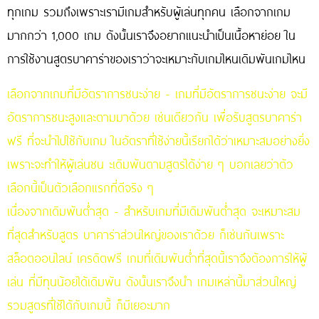
ทุกเกม รวมถึงเพราะเรามีเกมสำหรับผู้เล่นทุกคน เลือกจากเกม
มากกว่า 1,000 เกม ดังนั้นเราจึงอยากแนะนำเป็นเนื้อหาย่อย ใน
การใช้งานสูตรบาคาร่าของเราว่าจะเหมาะกับเกมไหนเดิมพันเกมไหน
เลือกจากเกมที่มีอัตราการชนะง่าย - เกมที่มีอัตราการชนะง่าย จะมี
อัตราการชนะสูงและตามมาด้วย เช่นเดียวกัน เพื่อรับสูตรบาคาร่า
ฟรี ที่จะนำไปใช้กับเกม ในอัตราที่ใช้ง่ายนี้เรียกได้ว่าเหมาะสมอย่างยิ่ง
เพราะจะทำให้ผู้เล่นชน ะเดิมพันตามสูตรได้ง่าย ๆ บอกเลยว่าตัว
เลือกนี้เป็นตัวเลือกแรกที่ดีจริง ๆ
เนื่องจากเดิมพันต่ำสุด - สำหรับเกมที่มีเดิมพันต่ำสุด จะเหมาะสม
ที่สุดสำหรับสูตร บาคาร่าส่วนใหญ่ของเราด้วย ก็เช่นกันเพราะ
สล็อตออนไลน์ เครดิตฟรี เกมที่เดิมพันต่ำที่สุดนี้เราจึงต้องการให้ผู้
เล่น ที่มีทุนน้อยได้เดิมพัน ดังนั้นเราจึงนำ เกมเหล่านี้มาส่วนใหญ่
รวมสูตรที่ใช้ได้กับเกมนี้ ก็มีเยอะมาก