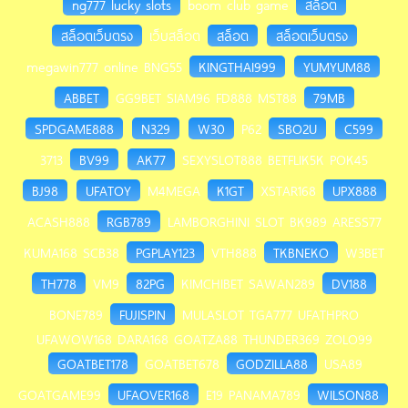
ng777 lucky slots
boom club game
สล็อต
สล็อตเว็บตรง
เว็บสล็อต
สล็อต
สล็อตเว็บตรง
megawin777 online BNG55
KINGTHAI999
YUMYUM88
ABBET
GG9BET SIAM96 FD888 MST88
79MB
SPDGAME888
N329
W30
P62
SBO2U
C599
3713
BV99
AK77
SEXYSLOT888 BETFLIK5K POK45
BJ98
UFATOY
M4MEGA
K1GT
XSTAR168
UPX888
ACASH888
RGB789
LAMBORGHINI SLOT BK989 ARESS77
KUMA168 SCB38
PGPLAY123
VTH888
TKBNEKO
W3BET
TH778
VM9
82PG
KIMCHIBET SAWAN289
DV188
BONE789
FUJISPIN
MULASLOT TGA777 UFATHPRO
UFAWOW168 DARA168 GOATZA88 THUNDER369 ZOLO99
GOATBET178
GOATBET678
GODZILLA88
USA89
GOATGAME99
UFAOVER168
E19 PANAMA789
WILSON88