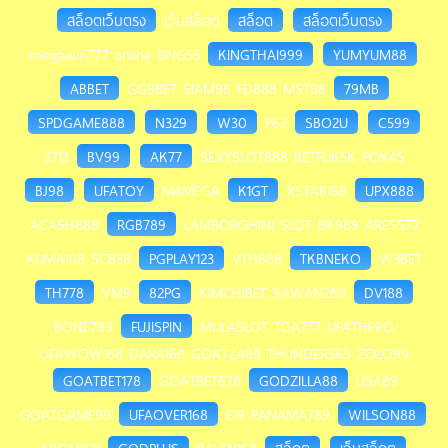
สล็อตเว็บตรง
เว็บสล็อต
สล็อต
สล็อตเว็บตรง
megawin777 online BNG55
KINGTHAI999
YUMYUM88
ABBET
GG9BET SIAM96 FD888 MST88
79MB
SPDGAME888
N329
W30
P62
SBO2U
C599
3713
BV99
AK77
SEXYSLOT888 BETFLIK5K POK45
BJ98
UFATOY
M4MEGA
K1GT
XSTAR168
UPX888
ACASH888
RGB789
LAMBORGHINI SLOT BK989 ARESS77
KUMA168 SCB38
PGPLAY123
VTH888
TKBNEKO
W3BET
TH778
VM9
82PG
KIMCHIBET SAWAN289
DV188
BONE789
FUJISPIN
MULASLOT TGA777 UFATHPRO
UFAWOW168 DARA168 GOATZA88 THUNDER369 ZOLO99
GOATBET178
GOATBET678
GODZILLA88
USA89
GOATGAME99
UFAOVER168
E19 PANAMA789
WILSON88
AROM168
GODPLUS
BALEN168
สล็อต
เว็บสล็อต