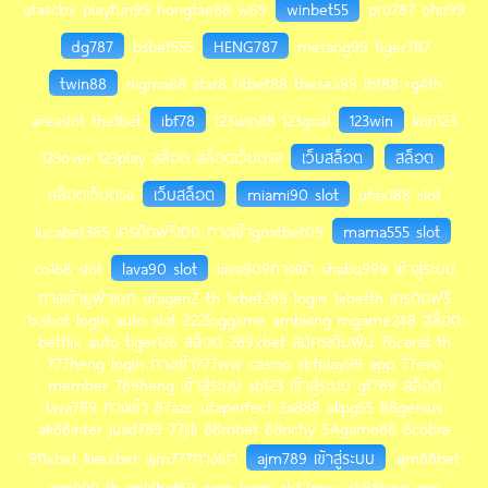
ufascbx playfun99 hongtae88 w69
winbet55
pro787 oho99
dg787
bsbet555
HENG787
metang99 tiger787
twin88
nigma88 star8 fitbet88 thesea99 ibf88 rg4th
areaslot the1bet
ibf78
123win88 123goal
123win
lion123
123over 123play สล็อต สล็อตเว็บตรง
เว็บสล็อต
สล็อต
สล็อตเว็บตรง
เว็บสล็อต
miami90 slot
ufax188 slot
lucabet365 เครดิตฟรี100 ทางเข้าgoatbet09
mama555 slot
co168 slot
lava90 slot
lava909ทางเข้า shabu999 เข้าสู่ระบบ
ทางเข้ายูฟ่าเบท ufagenZ th 1xbet289 login 1xbetth เครดิตฟรี
1xshot login auto slot 222loggame ambking mgame248 สล็อต
betflix auto tiger126 สล็อต 289xbet สมัครเดิมพัน 76carat th
777heng login ทางเข้า777ww casino sbfplay99 app 77evo
member 789heng เข้าสู่ระบบ sb123 เข้าสู่ระบบ gt789 สล็อต
lava789 ทางเข้า 87azc ufaperfect 3a888 allpg55 88genius
ak88inter juad789 77jili 88mbet 88richy SAgame88 8cobra
911xbet likexbet ajm777ทางเข้า
ajm789 เข้าสู่ระบบ
ajm88bet
ajm999 th goldbet69 com login ak47max ak88king app