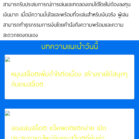
สามารถรับประสบการณ์การเล่นและทดลองเกมได้โดยไม่ต้องลงทุน
เงินมาก เมื่อมีความมั่นใจและพร้อมที่จะเล่นสำหรับเงินจริง ผู้เล่น
สามารถทำธุรกรรมการเงินโดยคำนึงถึงความพร้อมและความ
สะดวกของตนเอง
บทความเเนะนำวันนี้
หมุนสล็อตเพิ่มกำไรต่อเนื่อง สร้างรายได้สนุกๆ
กับเกมสล็อต
ลองเล่นสล็อต แจ็คพอตแตกง่าย เปิด
ประสบการณ์ใหม่กับเกมสล็อตที่คุ้มค่า