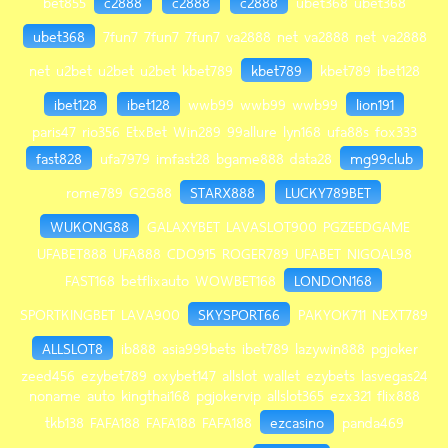
bet855
c2888
c2888
c2888
ubet368 ubet368
ubet368
7fun7 7fun7 7fun7 va2888 net va2888 net va2888
net u2bet u2bet u2bet kbet789
kbet789
kbet789 ibet128
ibet128
ibet128
wwb99 wwb99 wwb99
lion191
paris47 rio356 EtxBet Win289 99allure lyn168 ufa88s fox333
fast828
ufa7979 imfast28 bgame888 data28
mg99club
rome789 G2G88
STARX888
LUCKY789BET
WUKONG88
GALAXYBET LAVASLOT900 PGZEEDGAME
UFABET888 UFA888 CDO915 ROGER789 UFABET NIGOAL98
FAST168 betflixauto WOWBET168
LONDON168
SPORTKINGBET LAVA900
SKYSPORT66
PAKYOK711 NEXT789
ALLSLOT8
ib888 asia999bets ibet789 lazywin888 pgjoker
zeed456 ezybet789 oxybet147 allslot wallet ezybets lasvegas24
noname auto kingthai168 pgjokervip allslot365 ezx321 flix888
tkb138 FAFA188 FAFA188 FAFA188
ezcasino
panda469