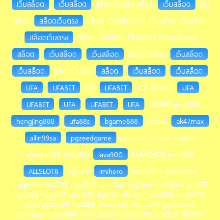
เว็บสล็อต
เว็บสล็อต
สล็อตเว็บตรง สล็อต
เว็บสล็อต
เว็บ
สล็อต
สล็อตเว็บตรง
สล็อต เว็บสล็อตตรง เว็บสล็อต เว็บสล็อต
สล็อตเว็บตรง
สล็อต เว็บสล็อต เว็บสล็อต สล็อตเว็บตรง
สล็อต
เว็บสล็อต
เว็บสล็อต
สล็อตเว็บตรง
เว็บสล็อต
เว็บสล็อต
สล็อตเว็บตรง
สล็อต
เว็บสล็อต
เว็บสล็อต
UFA
UFABET
UFA
UFABET
UFA UFABET
UFA
UFABET
UFA
UFABET
UFA
UFABET gmz999
hengjing888
ufa88s
bgame888
data28
ak47max
allin99sa
pgzeedgame
mgwin88 550ww h24slot
wowbet168 omg369
lava900
PAKYOK711 jinda888
ALLSLOT8
pgjoker
imihero
runslot168 Dimond96
happy24h boy789 copa747 step2bet pg2win betflikusa lotto77
dior188 vegas77 sushi555 tiger24 okcasino usa888 berlin777
slotxogame88 fast289 shabu999 riches777 goatbet88
betflikusa tokyo888 lv177 usa567 Osaka789 ufa3939 460bet