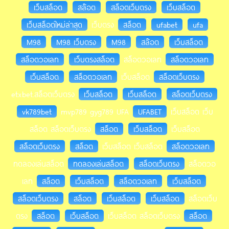
เว็บสล็อต
สล๊อต
สล็อตเว็บตรง
เว็บสล็อต
เว็บสล็อตใหม่ล่าสุด
เว็บตรง
สล็อต
ufabet
ufa
M98
M98 เว็บตรง
M98
สล๊อต
เว็บสล็อต
สล็อตวอเลท
เว็บตรงสล็อต
สล็อตวอเลท
สล็อตวอเลท
เว็บสล็อต
สล็อตวอเลท
เว็บสล็อต
สล็อตเว็บตรง
etxbet.สล็อตเว็บตรง
เว็บสล็อต
เว็บสล็อต
สล็อตเว็บตรง
vk789bet
mvp789 gyg789 UFA
UFABET
เว็บสล็อต เว็บ
สล็อต สล็อตเว็บตรง
สล็อต
เว็บสล็อต
เว็บสล็อต
สล็อตเว็บตรง
สล็อต
เว็บสล็อต เว็บสล็อต
สล็อตวอเลท
ทดลองเล่นสล็อต
ทดลองเล่นสล็อต
สล็อตเว็บตรง
สล็อตวอ
เลท
สล็อต
เว็บสล็อต
สล็อตวอเลท
เว็บสล็อต
สล็อตเว็บตรง
สล็อต
เว็บสล็อต
เว็บสล็อต
สล็อตเว็บ
ตรง
สล็อต
เว็บสล็อต
เว็บสล็อต สล็อตเว็บตรง
สล็อต