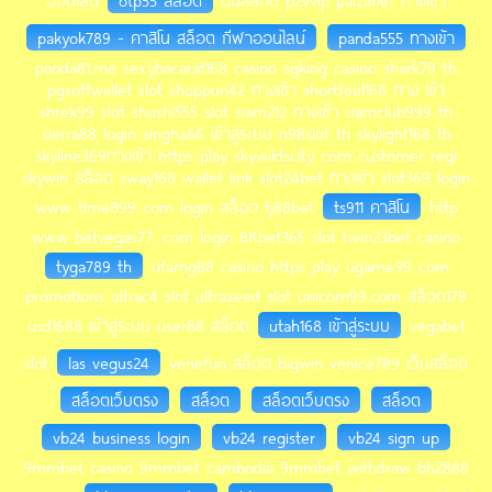
pakyok789 - คาสิโน สล็อต กีฬาออนไลน์
panda555 ทางเข้า
panda81.me sexybacarat168 casino sgking casino shark79 th
pgsoftwallet slot shoppun42 ทางเข้า shortfeel168 ทาง เข้า
shrek99 slot shushi555 slot siam212 ทางเข้า siamclub999 th
sierra88 login singha66 เข้าสู่ระบบ n98slot th skylight168 th
skyline369ทางเข้า https play skywildscity com customer regi
skywin สล็อต sway168 wallet link slot24bet ทางเข้า slot369 login
www time899 com login สล็อต tj88bet
ts911 คาสิโน
http
www betvegas77. com login BKbet365 slot twin23bet casino
tyga789 th
ufamg88 casino https play ugame99 com
promotions ultrac4 slot ultrazeed slot unicorn99.com สล็อต179
usd1688 เข้าสู่ระบบ user88 สล็อต
utah168 เข้าสู่ระบบ
vegabet
slot
las vegus24
venefun สล็อต bigwin venice789 เว็บสล็อต
สล็อตเว็บตรง
สล็อต
สล็อตเว็บตรง
สล็อต
vb24 business login
vb24 register
vb24 sign up
9mmbet casino 9mmbet cambodia 9mmbet withdraw bh2888