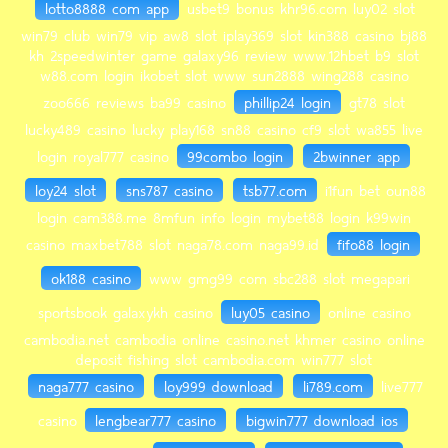
lotto8888 com app
usbet9 bonus khr96.com luy02 slot
win79 club win79 vip aw8 slot iplay369 slot kin388 casino bj88
kh 2speedwinter game galaxy96 review www.12hbet b9 slot
w88.com login ikobet slot www sun2888 wing288 casino
zoo666 reviews ba99 casino
phillip24 login
gt78 slot
lucky489 casino lucky play168 sn88 casino cf9 slot wa855 live
login royal777 casino
99combo login
2bwinner app
loy24 slot
sns787 casino
tsb77.com
i1fun bet oun88
login cam388.me 8mfun info login mybet88 login k99win
casino maxbet788 slot naga78.com naga99.id
fifo88 login
ok188 casino
www gmg99 com sbc288 slot megapari
sportsbook galaxykh casino
luy05 casino
online casino
cambodia.net cambodia online casino.net khmer casino online
deposit fishing slot cambodia.com win777 slot
naga777 casino
loy999 download
li789.com
live777
casino
lengbear777 casino
bigwin777 download ios