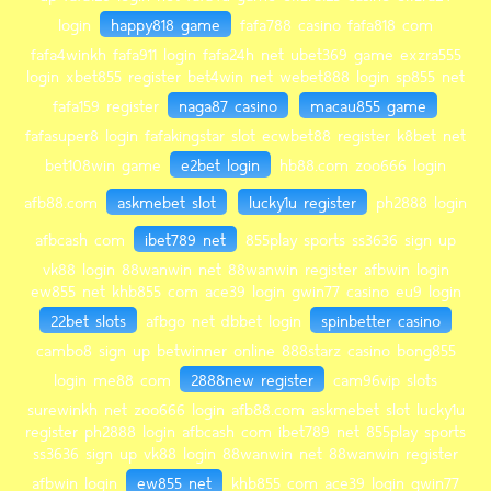
login
happy818 game
fafa788 casino fafa818 com
fafa4winkh fafa911 login fafa24h net ubet369 game exzra555
login xbet855 register bet4win net webet888 login sp855 net
fafa159 register
naga87 casino
macau855 game
fafasuper8 login fafakingstar slot ecwbet88 register k8bet net
bet108win game
e2bet login
hb88.com zoo666 login
afb88.com
askmebet slot
lucky1u register
ph2888 login
afbcash com
ibet789 net
855play sports ss3636 sign up
vk88 login 88wanwin net 88wanwin register afbwin login
ew855 net khb855 com ace39 login gwin77 casino eu9 login
22bet slots
afbgo net dbbet login
spinbetter casino
cambo8 sign up betwinner online 888starz casino bong855
login me88 com
2888new register
cam96vip slots
surewinkh net zoo666 login afb88.com askmebet slot lucky1u
register ph2888 login afbcash com ibet789 net 855play sports
ss3636 sign up vk88 login 88wanwin net 88wanwin register
afbwin login
ew855 net
khb855 com ace39 login gwin77