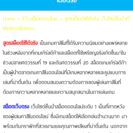
Home
>
รีวิวสล็อตออนไลน์
>
สูตรสล็อตใช้ได้จริง เว็บไซต์ชั้นนำที่
ให้บริการโดยตรง
สูตรสล็อตใช้ได้จริง
เป็นเกมคาสิโนที่ได้รับความนิยมอย่างแพร่หลาย
ในช่วงหลังจากที่เกมเกิร์ลดีก้าและสล็อตที่ใช้เหรียญจริงเกิดขึ้นมาใน
ช่วงปลายศตวรรษที่ 19 และต้นศตวรรษที่ 20 สล็อตเกมเกิร์ลดีก้า
เป็นผู้นำตลาดเกมคาสิโนออนไลน์ที่มีเกมหลากหลายและรูปแบบการ
เล่นที่น่าตื่นเต้น เพื่อตอบสนองความต้องการของผู้เล่นคาสิโนที่
ต้องการความหลากหลายและความสนุกสนานในการเล่นเกม
สล็อตเว็บตรง
เว็บไซต์ชั้นนำสล็อตออนไลน์ระดับ 1 เป็นที่คาดหวัง
ของผู้เล่นคาสิโนออนไลน์ ซึ่งมีเกมสล็อตให้เลือกเล่นจำนวนมาก มา
พร้อมกับกราฟิกที่สวยงามและคุณภาพเสียงที่น่าตื่นเต้น นอกจาก