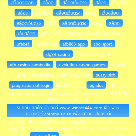
สล็อตวอเลท
สล็อต
สล็อตเว็บตรง
สล็อต
เว็บสล็อต
สล็อต
เว็บสล็อต
สล็อตเว็บตรง
สล็อต
เว็บสล็อต
สล็อตเว็บตรง
สล็อต
สล็อตเว็บตรง
aktop1
สล็อต
เว็บสล็อต
สล็อตเว็บตรง เว็บสล็อต สล็อตเว็บตรง สล็อต
ufabet
ibet789 net
afb1188 app
sbo sport
ibc
cambodia
dg99 casino
sexy gaming casino
afb casino cambodia
evolution casino games
pragmatic
play joker gaming jili slot live22 login
pussy slot
pragmatic slot login
king855 casino
pg slot
afb casino
pgjoker narok nmgclub th nmybet789 oa6bet com ทดลองเล่น
สล็อต pg who99 login
รบกวน ลูกค้า นำ ลิงค์ www winbet444 com เข้า ผ่าน
บราวเซอร์ chrome นะ คะ เพื่อ ความ เสถียร ค่ะ
omar789 th omega100m vip omega55 ทางเข้า finn88 wallet
oneg1 slot onlyfinn slot pgosaka ทางเข้า บาคาร่า สล็อต ฟุตบอล
ออนไลน์
otp55 สล็อต
ปั่นสล็อต p2vvip paizabet ทางเข้า