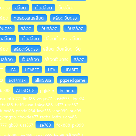
ว็บตรง
สล็อต
เว็บสล็อต
เว็บสล็อต
สล็อต
ทดลองเล่นสล็อต
สล็อตเว็บตรง
ว็บตรง
สล็อต
เว็บสล็อต
เว็บสล็อต
็บสล็อต
เว็บสล็อต
สล็อตเว็บตรง สล็อต
สล็อต
สล็อตเว็บตรง
สล็อต เว็บสล็อต เว็บ
็บสล็อต
เว็บสล็อต
สล็อตเว็บตรง
สล็อต
ET
UFA
UFABET
UFA
UFABET
28
ak47max
allin99sa
pgzeedgame
nda888
ALLSLOT8
pgjoker
imihero
a lotto77 dior188 vegas77 sushi555 tiger24
bet88 betflikusa tokyo888 lv177 usa567
ubai88 panda1234 lava555 ving999 huc99
gkongxo chokdee77 racha lotto richy88
fa777 gb69 usa567
ize789
fox888 pk999
 yak888 hyp168 panda555 lyn98 สล็อตเว็บ