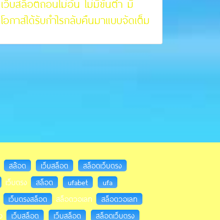
เว็บสล็อตถอนไม่อั้น ไม่มีขั้นต่ำ มี
โอกาสได้รับกำไรกลับคืนมาแบบจัดเต็ม
สล๊อต
เว็บสล็อต
สล็อตเว็บตรง
เว็บตรง
สล็อต
ufabet
ufa
เว็บตรงสล็อต
สล็อตวอเลท
สล็อตวอเลท
รง
เว็บสล็อต
เว็บสล็อต
สล็อตเว็บตรง