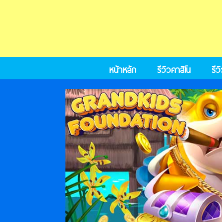
หน้าหลัก
รีวิวคาสิโน
รีว