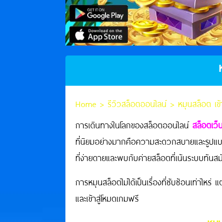
Home
>
รีวิวสล็อตออนไลน์
>
หมุนสล็อต เข้
การเดินทางในโลกของสล็อตออนไลน์
สล็อตเว
ที่นิยมอย่างมากคือความสะดวกสบายและรูปแบ
ที่ง่ายดายและพบกับค่ายสล็อตที่เน้นระบบทันสมั
การหมุนสล็อตไม่ได้เป็นเรื่องที่ซับซ้อนเท่าไ
และเข้าสู่โหมดเกมฟรี