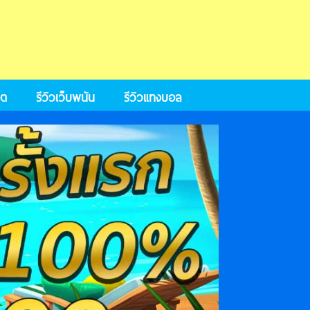
อต
รีวิวเว็บพนัน
รีวิวแทงบอล