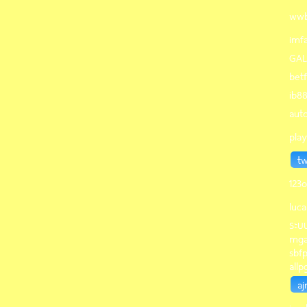
ww
imf
GAL
bet
ib8
aut
pla
t
123
luc
ระบ
mga
sbf
all
aj