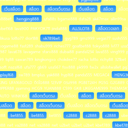
ง
เว็บสล็อต
สล็อต
สล็อตเว็บตรง
เว็บสล็อต
สล็อต
สล็อต
m88bet
hengjing888
ufa88s bgame888 data28 ak47max allin99sa
bet168 lava900 PAKYOK711 jinda888
ALLSLOT8
สล็อตวอเลท
Di
likusa lotto77 dior188
vk789bet
gyg789 gmz999 vegas77 sushi555 t
txogame88 fast289 shabu999 riches777 goatbet88 tokyo888 lv177 us
a987 lava678 lavagame starx888 dubai88 panda1234 lava555 ving999 
99 tq88 sawan789 kingkongxo chokdee77 racha lotto richy88 321bet
nsoft naza168 ufa777 gb69 usa567 fox888 pk999 tw2x allslotwallet p
play168
sw789 bmplus yak888 hyp168 panda555 MEGAC4
HENG3
ING UFA168GOLD ติดใจ888 123VIP ตรง998 PGBET24H PG5G G2G88
PPER88 jgaming HCG9 YUAN888 C599 GK8 LIKEGAME999 THEMASK1
AUTO WINK168
สล็อตเว็บตรง
เว็บสล็อต
สล็อต
สล็อตเว็บตรง
็บสล็อต
สล็อต
สล็อตเว็บตรง
เว็บสล็อต สล็อตเว็บตรง
เว็บสล็อ
888
bet855
bet855
bet855
c2888
c2888
c2888
ube
888 net va2888 net va2888 net u2bet u2bet u2bet kbet789
kbet78