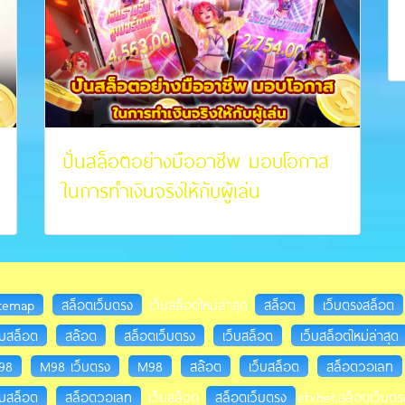
ปั่นสล็อตอย่างมืออาชีพ มอบโอกาส
ในการทำเงินจริงให้กับผู้เล่น
itemap
สล็อตเว็บตรง
เว็บสล็อตใหม่ล่าสุด
สล็อต
เว็บตรงสล็อต
็บสล็อต
สล๊อต
สล็อตเว็บตรง
เว็บสล็อต
เว็บสล็อตใหม่ล่าสุด
98
M98 เว็บตรง
M98
สล๊อต
เว็บสล็อต
สล็อตวอเลท
็บสล็อต
สล็อตวอเลท
เว็บสล็อต
สล็อตเว็บตรง
etxbet.สล็อตเว็บต