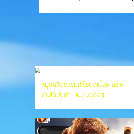
หมุนสล็อตเพิ่มกำไรต่อเนื่อง สร้าง
รายได้สนุกๆ กับเกมสล็อต