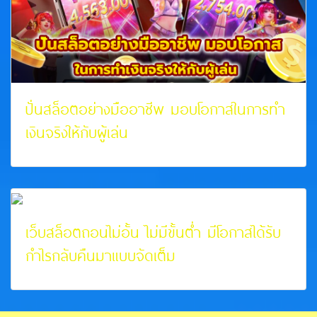
ปั่นสล็อตอย่างมืออาชีพ มอบโอกาสในการทำ
เงินจริงให้กับผู้เล่น
เว็บสล็อตถอนไม่อั้น ไม่มีขั้นต่ำ มีโอกาสได้รับ
กำไรกลับคืนมาแบบจัดเต็ม