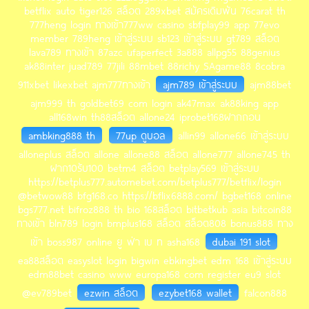
betflix auto tiger126 สล็อต 289xbet สมัครเดิมพัน 76carat th
777heng login ทางเข้า777ww casino sbfplay99 app 77evo
member 789heng เข้าสู่ระบบ sb123 เข้าสู่ระบบ gt789 สล็อต
lava789 ทางเข้า 87azc ufaperfect 3a888 allpg55 88genius
ak88inter juad789 77jili 88mbet 88richy SAgame88 8cobra
911xbet likexbet ajm777ทางเข้า
ajm789 เข้าสู่ระบบ
ajm88bet
ajm999 th goldbet69 com login ak47max ak88king app
all168win th88สล็อต allone24 iprobet168ฝากถอน
ambking888 th
77up ดูบอล
allin99 allone66 เข้าสู่ระบบ
alloneplus สล็อต allone allone88 สล็อต allone777 allone745 th
ฝาก10รับ100 betm4 สล็อต betplay569 เข้าสู่ระบบ
https://betplus777.automebet.com/betplus777/betflix/login
@betwow88 bfg168.co https://bflix6888.com/ bgbet168 online
bgs777.net bifroz888 th bio 168สล็อต bitbetkub asia bitcoin88
ทางเข้า bln789 login bmplus168 สล็อต สล็อต808 bonus888 ทาง
เข้า boss987 online ยู ฟ่า เบ ท asha168
dubai 191 slot
ea88สล็อต easyslot login bigwin ebkingbet edm 168 เข้าสู่ระบบ
edm88bet casino www europa168 com register eu9 slot
@ev789bet
ezwin สล็อต
ezybet168 wallet
falcon888