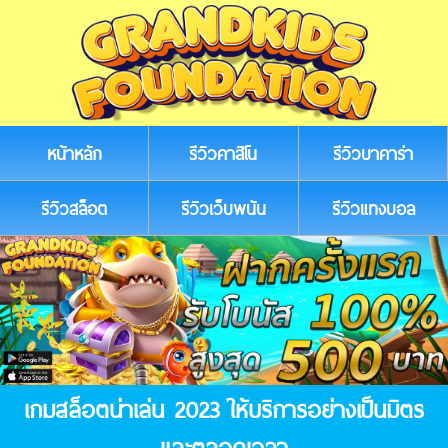
หน้าหลัก
รีวิวคาสิโน
รีวิวบาคาร่า
รีวิวสล็อต
รีวิวเว็บพนัน
รีวิวแทงบอล
เกมสล็อตน่าเล่น 2023 ให้บริการอย่างเป็นมิตร
และตลอดเวลา