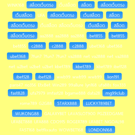
WINK168
สล็อตเว็บตรง
เว็บสล็อต
สล็อต
สล็อตเว็บตรง
เว็บสล็อต
UFA
สล็อตเว็บตรง
เว็บสล็อต
สล็อต
สล็อตเว็บตรง
เว็บสล็อต สล็อตเว็บตรง
เว็บสล็อต
สล็อต
สล็อตเว็บตรง
aa2888 aa2888 aa2888
bet855
bet855
bet855
c2888
c2888
c2888
ubet368 ubet368
ubet368
7fun7 7fun7 7fun7 va2888 net va2888 net va2888
net u2bet u2bet u2bet kbet789
kbet789
kbet789 ibet128
ibet128
ibet128
wwb99 wwb99 wwb99
lion191
paris47 rio356 EtxBet Win289 99allure lyn168 ufa88s fox333
fast828
ufa7979 imfast28 bgame888 data28
mg99club
rome789 G2G88
STARX888
LUCKY789BET
WUKONG88
GALAXYBET LAVASLOT900 PGZEEDGAME
UFABET888 UFA888 CDO915 ROGER789 UFABET NIGOAL98
FAST168 betflixauto WOWBET168
LONDON168