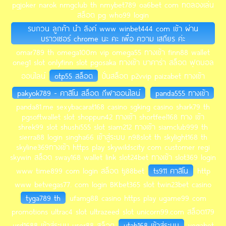
pgjoker narok nmgclub th nmybet789 oa6bet com ทดลองเล่น
สล็อต pg who99 login
รบกวน ลูกค้า นำ ลิงค์ www winbet444 com เข้า ผ่าน
บราวเซอร์ chrome นะ คะ เพื่อ ความ เสถียร ค่ะ
omar789 th omega100m vip omega55 ทางเข้า finn88 wallet
oneg1 slot onlyfinn slot pgosaka ทางเข้า บาคาร่า สล็อต ฟุตบอล
ออนไลน์
otp55 สล็อต
ปั่นสล็อต p2vvip paizabet ทางเข้า
pakyok789 - คาสิโน สล็อต กีฬาออนไลน์
panda555 ทางเข้า
panda81.me sexybacarat168 casino sgking casino shark79 th
pgsoftwallet slot shoppun42 ทางเข้า shortfeel168 ทาง เข้า
shrek99 slot shushi555 slot siam212 ทางเข้า siamclub999 th
sierra88 login singha66 เข้าสู่ระบบ n98slot th skylight168 th
skyline369ทางเข้า https play skywildscity com customer regi
skywin สล็อต sway168 wallet link slot24bet ทางเข้า slot369 login
www time899 com login สล็อต tj88bet
ts911 คาสิโน
http
www betvegas77. com login BKbet365 slot twin23bet casino
tyga789 th
ufamg88 casino https play ugame99 com
promotions ultrac4 slot ultrazeed slot unicorn99.com สล็อต179
usd1688 เข้าสู่ระบบ user88 สล็อต
utah168 เข้าสู่ระบบ
vegabet