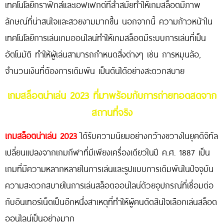
เทคโนโลยีกราฟิกส์และเอฟเฟกต์ที่ล้ำสมัยทำให้เกมสล็อตมีภาพ
ลักษณ์ที่น่าสนใจและสวยงามมากขึ้น นอกจากนี้ ความก้าวหน้าใน
เทคโนโลยีการเล่นเกมออนไลน์ทำให้เกมสล็อตมีระบบการเล่นที่เป็น
อัตโนมัติ ทำให้ผู้เล่นสามารถกำหนดสิ่งต่างๆ เช่น การหมุนล้อ,
จำนวนเงินที่ต้องการเดิมพัน เป็นต้นได้อย่างสะดวกสบาย
เกมสล็อตน่าเล่น 2023 ที่มาพร้อมกับการถ่ายทอดสดจาก
สถานที่จริง
เกมสล็อตน่าเล่น 2023
ได้รับความนิยมอย่างกว้างขวางในยุคดิจิทัล
เปลี่ยนแปลงจากเกมกีฬาที่มีเพียงเครื่องเดียวในปี ค.ศ. 1887 เป็น
เกมที่มีความหลากหลายในการเล่นและรูปแบบการเดิมพันในปัจจุบัน
ความสะดวกสบายในการเล่นสล็อตออนไลน์ด้วยอุปกรณ์ที่เชื่อมต่อ
กับอินเทอร์เน็ตเป็นอีกหนึ่งสาเหตุที่ทำให้ผู้คนตัดสินใจเลือกเล่นสล็อต
ออนไลน์เป็นอย่างมาก