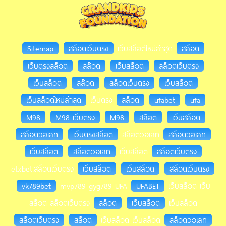
Sitemap
สล็อตเว็บตรง
เว็บสล็อตใหม่ล่าสุด
สล็อต
เว็บตรงสล็อต
สล๊อต
เว็บสล็อต
สล็อตเว็บตรง
เว็บสล็อต
สล๊อต
สล็อตเว็บตรง
เว็บสล็อต
เว็บสล็อตใหม่ล่าสุด
เว็บตรง
สล็อต
ufabet
ufa
M98
M98 เว็บตรง
M98
สล๊อต
เว็บสล็อต
สล็อตวอเลท
เว็บตรงสล็อต
สล็อตวอเลท
สล็อตวอเลท
เว็บสล็อต
สล็อตวอเลท
เว็บสล็อต
สล็อตเว็บตรง
etxbet.สล็อตเว็บตรง
เว็บสล็อต
เว็บสล็อต
สล็อตเว็บตรง
vk789bet
mvp789 gyg789 UFA
UFABET
เว็บสล็อต เว็บ
สล็อต สล็อตเว็บตรง
สล็อต
เว็บสล็อต
เว็บสล็อต
สล็อตเว็บตรง
สล็อต
เว็บสล็อต เว็บสล็อต
สล็อตวอเลท