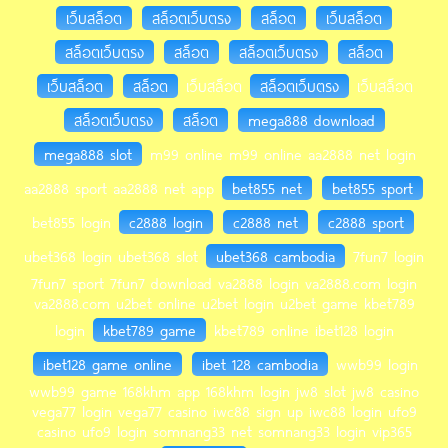
เว็บสล็อต
สล็อตเว็บตรง
สล็อต
เว็บสล็อต
สล็อตเว็บตรง
สล็อต
สล็อตเว็บตรง
สล็อต
เว็บสล็อต
สล็อต
เว็บสล็อต
สล็อตเว็บตรง
เว็บสล็อต
สล็อตเว็บตรง
สล็อต
mega888 download
mega888 slot
m99 online m99 online aa2888 net login
aa2888 sport aa2888 net app
bet855 net
bet855 sport
bet855 login
c2888 login
c2888 net
c2888 sport
ubet368 login ubet368 slot
ubet368 cambodia
7fun7 login
7fun7 sport 7fun7 download va2888 login va2888.com login
va2888.com u2bet online u2bet login u2bet game kbet789
login
kbet789 game
kbet789 online ibet128 login
ibet128 game online
ibet 128 cambodia
wwb99 login
wwb99 game 168khm app 168khm login jw8 slot jw8 casino
vega77 login vega77 casino iwc88 sign up iwc88 login ufo9
casino ufo9 login somnang33 net somnang33 login vip365