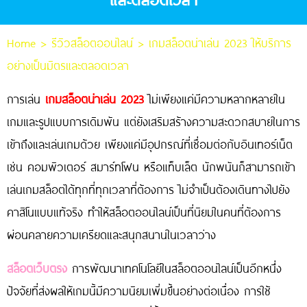
Home
>
รีวิวสล็อตออนไลน์
>
เกมสล็อตน่าเล่น 2023 ให้บริการ
อย่างเป็นมิตรและตลอดเวลา
การเล่น
เกมสล็อตน่าเล่น 2023
ไม่เพียงแค่มีความหลากหลายใน
เกมและรูปแบบการเดิมพัน แต่ยังเสริมสร้างความสะดวกสบายในการ
เข้าถึงและเล่นเกมด้วย เพียงแค่มีอุปกรณ์ที่เชื่อมต่อกับอินเทอร์เน็ต
เช่น คอมพิวเตอร์ สมาร์ทโฟน หรือแท็บเล็ต นักพนันก็สามารถเข้า
เล่นเกมสล็อตได้ทุกที่ทุกเวลาที่ต้องการ ไม่จำเป็นต้องเดินทางไปยัง
คาสิโนแบบแท้จริง ทำให้สล็อตออนไลน์เป็นที่นิยมในคนที่ต้องการ
ผ่อนคลายความเครียดและสนุกสนานในเวลาว่าง
สล็อตเว็บตรง
การพัฒนาเทคโนโลยีในสล็อตออนไลน์เป็นอีกหนึ่ง
ปัจจัยที่ส่งผลให้เกมนี้มีความนิยมเพิ่มขึ้นอย่างต่อเนื่อง การใช้