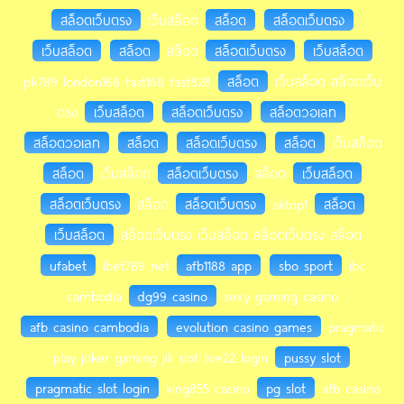
สล็อตเว็บตรง
เว็บสล็อต
สล็อต
สล็อตเว็บตรง
เว็บสล็อต
สล็อต
สล็อต
สล็อตเว็บตรง
เว็บสล็อต
pk789 london168 fast168 fast828
สล็อต
เว็บสล็อต สล็อตเว็บ
ตรง
เว็บสล็อต
สล็อตเว็บตรง
สล็อตวอเลท
สล็อตวอเลท
สล็อต
สล็อตเว็บตรง
สล็อต
เว็บสล็อต
สล็อต
เว็บสล็อต
สล็อตเว็บตรง
สล็อต
เว็บสล็อต
สล็อตเว็บตรง
สล็อต
สล็อตเว็บตรง
aktop1
สล็อต
เว็บสล็อต
สล็อตเว็บตรง เว็บสล็อต สล็อตเว็บตรง สล็อต
ufabet
ibet789 net
afb1188 app
sbo sport
ibc
cambodia
dg99 casino
sexy gaming casino
afb casino cambodia
evolution casino games
pragmatic
play joker gaming jili slot live22 login
pussy slot
pragmatic slot login
king855 casino
pg slot
afb casino