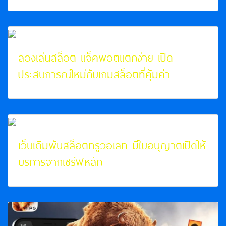
ลองเล่นสล็อต แจ็คพอตแตกง่าย เปิด
ประสบการณ์ใหม่กับเกมสล็อตที่คุ้มค่า
เว็บเดิมพันสล็อตทรูวอเลท มีใบอนุญาตเปิดให้
บริการจากเซิร์ฟหลัก