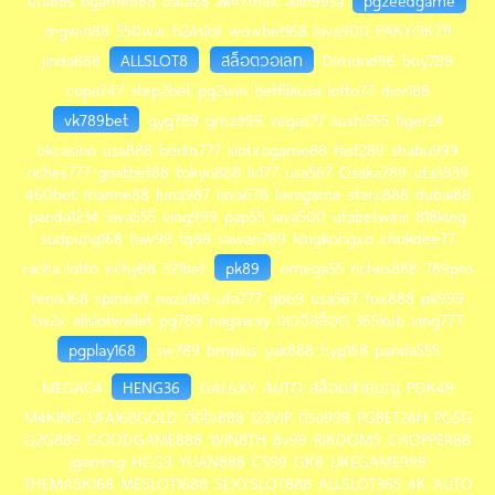
mgwin88 550ww h24slot wowbet168 lava900 PAKYOK711
jinda888
ALLSLOT8
สล็อตวอเลท
Dimond96 boy789
copa747 step2bet pg2win betflikusa lotto77 dior188
vk789bet
gyg789 gmz999 vegas77 sushi555 tiger24
okcasino usa888 berlin777 slotxogame88 fast289 shabu999
riches777 goatbet88 tokyo888 lv177 usa567 Osaka789 ufa3939
460bet marine88 luna987 lava678 lavagame starx888 dubai88
panda1234 lava555 ving999 pap55 lava500 ufabetwins 818king
sudpung168 faw99 tq88 sawan789 kingkongxo chokdee77
racha lotto richy88 321bet
pk89
omega55 riches888 789pro
fenix168 spinsoft naza168 ufa777 gb69 usa567 fox888 pk999
tw2x allslotwallet pg789 nagaway อเวจีสล็อต 365kub ving777
pgplay168
sw789 bmplus yak888 hyp168 panda555
MEGAC4
HENG36
GALAXY AUTO สล็อตสายบุญ POK49
M4KING UFA168GOLD ติดใจ888 123VIP ตรง998 PGBET24H PG5G
G2G889 GOODGAME888 WIN8TH Bv99 RIKDOMS CHOPPER88
jgaming HCG9 YUAN888 C599 GK8 LIKEGAME999
THEMASK168 MESLOT1688 SEXYSLOT888 ALLSLOT365 4K AUTO