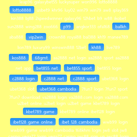
leap96 galaxybet55 luckysuper won996 lotto8888
lotto8888
usbet9 khr96 luy02 win79 win79 aw8 iplay369
kin388 bj88 2speedwinner galaxy96 12hbet b9 w88 ikobet
sun2888 wing288 zoo666
p99
angkor333 ofa168
ballkh
aba888
vip2win
crown88 royal88 bal388 kh19 manee789
lion789 luxury99 winswin888 12bet
kh88
live789
kos888
68gmt
aa2888 net login aa2888 sport aa2888
net app
bet855 net
bet855 sport
bet855 login
c2888 login
c2888 net
c2888 sport
ubet368 login
ubet368 slot
ubet368 cambodia
7fun7 login 7fun7 sport
7fun7 download va2888 login va2888.com login va2888.com
u2bet online u2bet login u2bet game kbet789 login
kbet789 game
kbet789 online ibet128 login
ibet128 game online
ibet 128 cambodia
wwb99 login
wwb99 game wwb99 cambodia 168khm login jw8 slot jw8
casino vega77 login vega77 casino iwc88 sign up iwc88 login