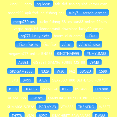
king855. com
pg login
afb slot fishing slot khmer.com
mega999 apk fortune fishing apk
ruby7 - arcade games
mega789 ios
lucky fishing 68 ios sun88 online 99play
vegas naga hit khmer win8 download lucky99 casino
ng777 lucky slots
boom club game
สล็อต
สล็อตเว็บตรง
เว็บสล็อต
สล็อต
สล็อตเว็บตรง
megawin777 online BNG55
KINGTHAI999
YUMYUM88
ABBET
GG9BET SIAM96 FD888 MST88
79MB
SPDGAME888
N329
W30
P62
SBO2U
C599
3713
BV99
AK77
SEXYSLOT888 BETFLIK5K POK45
BJ98
UFATOY
M4MEGA
K1GT
XSTAR168
UPX888
ACASH888
RGB789
LAMBORGHINI SLOT BK989 ARESS77
KUMA168 SCB38
PGPLAY123
VTH888
TKBNEKO
W3BET
TH778
VM9
82PG
KIMCHIBET SAWAN289
DV188