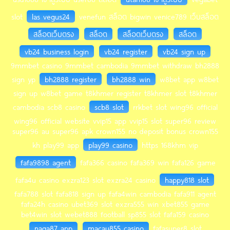
slot
las vegus24
venefun สล็อต bigwin venice789 เว็บสล็อต
สล็อตเว็บตรง
สล็อต
สล็อตเว็บตรง
สล็อต
vb24 business login
vb24 register
vb24 sign up
9mmbet casino 9mmbet cambodia 9mmbet withdraw bh2888
sign yp
bh2888 register
bh2888 win
w8bet app w8bet
sign up w8bet game t8khmer register t8khmer slot t8khmer
cambodia scb8 casino
scb8 slot
rrkbet slot wing96 official
wing96 official website vvip15 app vvip15 slot super96 review
super96 au super96 apk crown155 no deposit bonus crown155
kh play99 app
play99 casino
https 168khm vip
fafa9898 agent
fafa366 casino fafa369 win fafa126 game
fafa4u casino exzra123 slot exzra24 casino
happy818 slot
fafa788 slot fafa818 sign up fafa4win cambodia fafa911 agent
fafa24h casino ubet369 slot exzra555 win xbet855 game
bet4win slot webet888 football sp855 slot fafa159 casino
naga87 app
macau855 casino
fafasuper8 slot