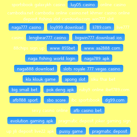
sportsbook galaxykh casino
luy05 casino
online casino
cambodia.net cambodia online casino.net khmer casino online
deposit fishing slot cambodia.com win777 slot
naga777 casino
loy999 download
li789.com
live777
casino
lengbear777 casino
bigwin777 download ios
88chips sign up
www 855bet
www aa2888 com
naga fishing world login
naga789 apk
naga888 download
slots royale 777 vegas casino
kla klouk game
apong slot
siku thai bet
big small bet
pok deng apk
ruby9 online ibet789.com
afb1188 sport
sbo score
ibc sportsbook
dg99.com
sexy casino online
afb casino bet
evolution gaming apk
pragmatic deposit joker gaming sign
up jili deposit live22 apk
pussy game
pragmatic deposit