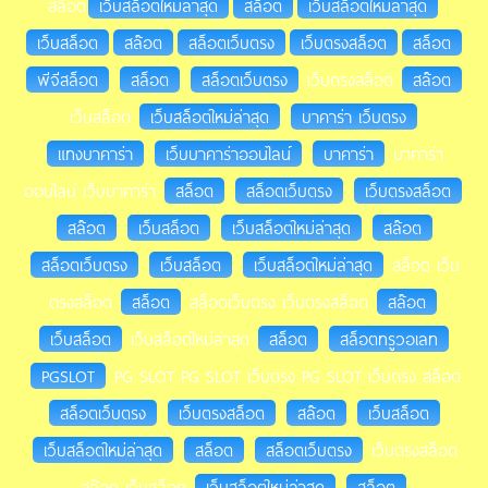
สล็อต
เว็บสล็อตใหม่ล่าสุด
สล็อต
เว็บสล็อตใหม่ล่าสุด
เว็บสล็อต
สล๊อต
สล็อตเว็บตรง
เว็บตรงสล็อต
สล็อต
พีจีสล็อต
สล็อต
สล็อตเว็บตรง
เว็บตรงสล็อต
สล๊อต
เว็บสล็อต
เว็บสล็อตใหม่ล่าสุด
บาคาร่า เว็บตรง
แทงบาคาร่า
เว็บบาคาร่าออนไลน์
บาคาร่า
บาคาร่า
ออนไลน์ เว็บบาคาร่า
สล็อต
สล็อตเว็บตรง
เว็บตรงสล็อต
สล๊อต
เว็บสล็อต
เว็บสล็อตใหม่ล่าสุด
สล๊อต
สล็อตเว็บตรง
เว็บสล็อต
เว็บสล็อตใหม่ล่าสุด
สล็อต เว็บ
ตรงสล็อต
สล็อต
สล็อตเว็บตรง เว็บตรงสล็อต
สล๊อต
เว็บสล็อต
เว็บสล็อตใหม่ล่าสุด
สล็อต
สล็อตทรูวอเลท
PGSLOT
PG SLOT PG SLOT เว็บตรง PG SLOT เว็บตรง สล็อต
สล็อตเว็บตรง
เว็บตรงสล็อต
สล๊อต
เว็บสล็อต
เว็บสล็อตใหม่ล่าสุด
สล็อต
สล็อตเว็บตรง
เว็บตรงสล็อต
สล๊อต เว็บสล็อต
เว็บสล็อตใหม่ล่าสุด
สล็อต