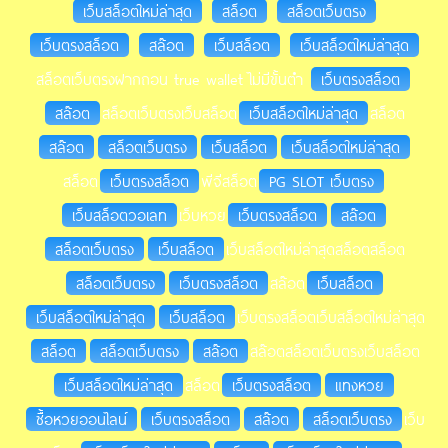
เว็บสล็อตใหม่ล่าสุด
สล็อต
สล็อตเว็บตรง
เว็บตรงสล็อต
สล๊อต
เว็บสล็อต
เว็บสล็อตใหม่ล่าสุด
สล็อตเว็บตรงฝากถอน true wallet ไม่มีขั้นต่ํา
เว็บตรงสล็อต
สล๊อต
สล็อตเว็บตรงเว็บสล็อต
เว็บสล็อตใหม่ล่าสุด
สล็อต
สล๊อต
สล็อตเว็บตรง
เว็บสล็อต
เว็บสล็อตใหม่ล่าสุด
สล็อต
เว็บตรงสล็อต
พีจีสล็อต
PG SLOT เว็บตรง
เว็บสล็อตวอเลท
เว็บหวย
เว็บตรงสล็อต
สล๊อต
สล็อตเว็บตรง
เว็บสล็อต
เว็บสล็อตใหม่ล่าสุดสล็อตสล็อต
สล็อตเว็บตรง
เว็บตรงสล็อต
สล๊อต
เว็บสล็อต
เว็บสล็อตใหม่ล่าสุด
เว็บสล็อต
เว็บตรงสล็อตเว็บสล็อตใหม่ล่าสุด
สล็อต
สล็อตเว็บตรง
สล๊อต
สล๊อตสล็อตเว็บตรงเว็บสล็อต
เว็บสล็อตใหม่ล่าสุด
สล็อต
เว็บตรงสล็อต
แทงหวย
ซื้อหวยออนไลน์
เว็บตรงสล็อต
สล๊อต
สล็อตเว็บตรง
เว็บ