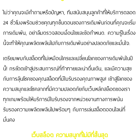
ไม่ว่าคุณจะมีคำถามหรือปัญหา, ทีมสนับสนุนลูกค้าที่ให้บริการตลอด
24 ชั่วโมงพร้อมช่วยคุณทุกขั้นตอนของการเดิมพันก่อนที่คุณจะเริ่ม
การเดิมพัน, อย่าลืมตรวจสอบเงื่อนไขและข้อกำหนด. ความรู้ในเรื่อง
นี้จะทำให้คุณเพลิดเพลินไปกับการเดิมพันอย่างปลอดภัยและมั่นใจ.
เตรียมพบกับสล็อตที่ไม่เหมือนใครและเปลี่ยนโลกของการเดิมพันในปี
นี้! กระโดดเข้าสู่ประสบการณ์ที่ท้าทายและน่าตื่นเต้น, และมีความสุข
กับการลุ้นโชคของคุณสล็อตที่มีใบรับรองคุณภาพสูง! เข้าสู่โลกของ
ความสนุกและโชคลาภที่มีความปลอดภัยกับเว็บหลักสล็อตของเรา
ทุกเกมพร้อมให้บริการมีใบรับรองจากหน่วยงานทางการพนัน
รับรองความเพลิดเพลินไปพร้อมๆ กับการเล่นสล็อตออนไลน์ที่
มั่นคง
เว็บสล็อต ความสนุกที่ไม่มีที่สิ้นสุด