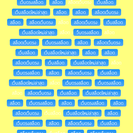
เว็บตรงสล็อต
สล๊อต
สล็อตเว็บตรง
เว็บสล็อต
เว็บสล็อตใหม่ล่าสุด
สล็อต
สล็อต
สล็อตเว็บตรง
สล็อต
สล็อตเว็บตรง
สล๊อต
สล็อตเว็บตรง
เว็บสล็อต
เว็บสล็อตใหม่ล่าสุด
สล็อต เ
ว็บตรงสล็อต
สล๊อต
สล็อตเว็บตรง
เว็บตรงสล็อต
สล๊อต
สล็อตเว็บตรง
เว็บสล็อต
เว็บสล็อตใหม่ล่าสุด
สล็อต
สล๊อต
สล็อตเว็บตรง
เว็บสล็อต
เว็บสล็อตใหม่ล่าสุด
สล็อต
เว็บตรงสล็อต
สล๊อต
สล็อตเว็บตรง
เว็บสล็อต
เว็บสล็อตใหม่ล่าสุด
สล็อต
เว็บตรงสล็อต
เว็บตรงสล็อต
สล๊อต
สล็อตเว็บตรง
เว็บสล็อต
เว็บสล็อตใหม่ล่าสุด
สล็อต
เว็บตรงสล็อต
สล๊อต
เว็บตรงสล็อต
สล๊อต
สล็อตเว็บตรง
เว็บสล็อต
เว็บสล็อตใหม่ล่าสุด
สล็อต
เว็บตรงสล็อต
สล๊อต
สล็อตเว็บตรง
เว็บสล็อต