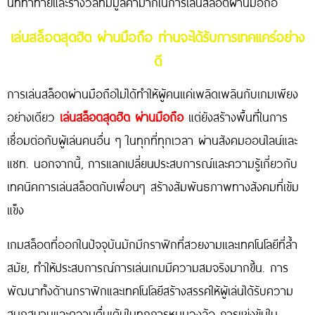
นที่ท้าทายและรางวัลที่มีมูลค่ามากในการเล่นสล็อตผ่านมือถือ
เล่นสล็อตสุดฮิต ผ่านมือถือ ท่านจะได้รับการเทคแคร์อย่าง
ดี
การเล่นสล็อตผ่านมือถือไม่ได้ทำให้ผู้คนแค่เพลิดเพลินกับเกมเพียง
อย่างเดียว
เล่นสล็อตสุดฮิต ผ่านมือถือ
แต่ยังสร้างพื้นที่ในการ
เชื่อมต่อกับผู้เล่นคนอื่น ๆ ในทุกที่ทุกเวลา ผ่านสังคมออนไลน์และ
แชท. นอกจากนี้, การแลกเปลี่ยนประสบการณ์และความรู้เกี่ยวกับ
เทคนิคการเล่นสล็อตกับเพื่อนๆ สร้างสัมพันธภาพทางสังคมที่เข้ม
แข็ง
เกมสล็อตที่ออกในปัจจุบันมักมีกราฟิกที่สวยงามและเทคโนโลยีที่ล้ำ
สมัย, ทำให้ประสบการณ์การเล่นเกมมีความสมจริงมากขึ้น. การ
พัฒนาทั้งด้านกราฟิกและเทคโนโลยีสร้างสรรค์ให้ผู้เล่นได้รับความ
สนุกสนานและความตื่นเต้นในทุกการหมุนวงล้อ การแข่งขันใน