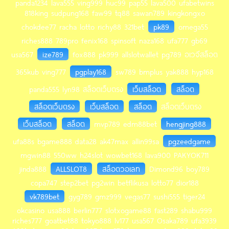
panda1234 lava555 ving999 huc99 pap55 lava500 ufabetwins
818king sudpung168 faw99 tq88 sawan789 kingkongxo
chokdee77 racha lotto richy88 321bet
pk89
omega55
riches888 789pro fenix168 spinsoft naza168 ufa777 gb69
usa567
ize789
fox888 pk999 allslotwallet pg789 อเวจีสล็อต
365kub ving777
pgplay168
sw789 bmplus yak888 hyp168
panda555 lyn98 สล็อตเว็บตรง
เว็บสล็อต
สล็อต
สล็อตเว็บตรง
เว็บสล็อต
สล็อต
สล็อตเว็บตรง
เว็บสล็อต
สล็อต
mvp789 edm88bet
hengjing888
ufa88s bgame888 data28 ak47max allin99sa
pgzeedgame
mgwin88 550ww h24slot wowbet168 lava900 PAKYOK711
jinda888
ALLSLOT8
สล็อตวอเลท
Dimond96 boy789
copa747 step2bet pg2win betflikusa lotto77 dior188
vk789bet
gyg789 gmz999 vegas77 sushi555 tiger24
okcasino usa888 berlin777 slotxogame88 fast289 shabu999
riches777 goatbet88 tokyo888 lv177 usa567 Osaka789 ufa3939