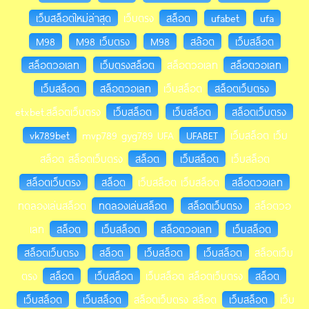
เว็บสล็อตใหม่ล่าสุด
เว็บตรง
สล็อต
ufabet
ufa
M98
M98 เว็บตรง
M98
สล๊อต
เว็บสล็อต
สล็อตวอเลท
เว็บตรงสล็อต
สล็อตวอเลท
สล็อตวอเลท
เว็บสล็อต
สล็อตวอเลท
เว็บสล็อต
สล็อตเว็บตรง
etxbet.สล็อตเว็บตรง
เว็บสล็อต
เว็บสล็อต
สล็อตเว็บตรง
vk789bet
mvp789 gyg789 UFA
UFABET
เว็บสล็อต เว็บ
สล็อต สล็อตเว็บตรง
สล็อต
เว็บสล็อต
เว็บสล็อต
สล็อตเว็บตรง
สล็อต
เว็บสล็อต เว็บสล็อต
สล็อตวอเลท
ทดลองเล่นสล็อต
ทดลองเล่นสล็อต
สล็อตเว็บตรง
สล็อตวอ
เลท
สล็อต
เว็บสล็อต
สล็อตวอเลท
เว็บสล็อต
สล็อตเว็บตรง
สล็อต
เว็บสล็อต
เว็บสล็อต
สล็อตเว็บ
ตรง
สล็อต
เว็บสล็อต
เว็บสล็อต สล็อตเว็บตรง
สล็อต
เว็บสล็อต
เว็บสล็อต
สล็อตเว็บตรง สล็อต
เว็บสล็อต
เว็บ