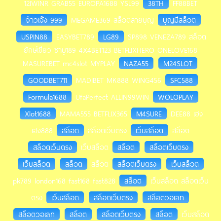
12IWINR GRAB55 EUROPA1688 YSL99
38TH
FF88BET
จ้าวเจ๊ง 999
MEGAME369 สล็อตสายบุญ
บุญมีสล็อต
USPIN88
EASYBET789
LG89
SP898 VENEZA789 สล็อต
ยักษ์เขียว ชาบู189 4X4BET123 BETFLIXHERO ONELOVE168
MASUREBET mc4slot MYPLAY
NAZA55
M24SLOT
GOODBET711
MADIBET MK888 WING456
SFC588
Formula1688
UfaPerfect ALLIN99WIN
WOLOPLAY
Xlot1688
MAMA555 BETFLIX365
M4SURE
DEE88 เฮง
เฮง888
สล็อต
สล็อตเว็บตรง
เว็บสล็อต
สล็อต
สล็อตเว็บตรง
เว็บสล็อต
สล็อต
สล็อตเว็บตรง
เว็บสล็อต
สล็อต
สล็อต
สล็อตเว็บตรง
เว็บสล็อต
pk789 london168 fast168 fast828
สล็อต
เว็บสล็อต สล็อตเว็บ
ตรง
เว็บสล็อต
สล็อตเว็บตรง
สล็อตวอเลท
สล็อตวอเลท
สล็อต
สล็อตเว็บตรง
สล็อต
เว็บสล็อต