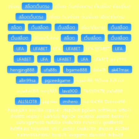
สล็อต
สล็อตเว็บตรง
สล็อต เว็บสล็อตตรง เว็บสล็อต เว็บสล็อต
สล็อตเว็บตรง
สล็อต เว็บสล็อต เว็บสล็อต สล็อตเว็บตรง
สล็อต
เว็บสล็อต
เว็บสล็อต
สล็อตเว็บตรง
เว็บสล็อต
เว็บสล็อต
สล็อตเว็บตรง
สล็อต
เว็บสล็อต
เว็บสล็อต
UFA
UFABET
UFA
UFABET
UFA UFABET
UFA
UFABET
UFA
UFABET
UFA
UFABET gmz999
hengjing888
ufa88s
bgame888
data28
ak47max
allin99sa
pgzeedgame
mgwin88 550ww h24slot
wowbet168 omg369
lava900
PAKYOK711 jinda888
ALLSLOT8
pgjoker
imihero
runslot168 Dimond96
happy24h boy789 copa747 step2bet pg2win betflikusa lotto77
dior188 vegas77 sushi555 tiger24 okcasino usa888 berlin777
slotxogame88 fast289 shabu999 riches777 goatbet88
betflikusa tokyo888 lv177 usa567 Osaka789 ufa3939 460bet
marine88luna987 lava678 lavagame starx888 dubai88