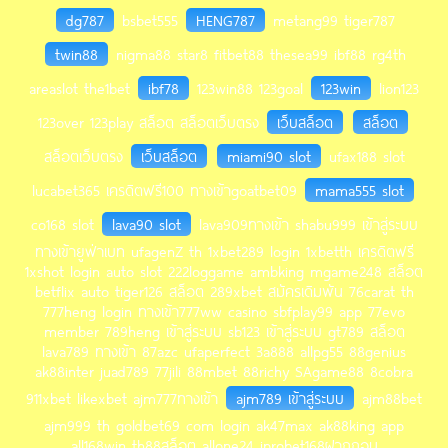
dg787
bsbet555
HENG787
metang99 tiger787
twin88
nigma88 star8 fitbet88 thesea99 ibf88 rg4th
areaslot the1bet
ibf78
123win88 123goal
123win
lion123
123over 123play สล็อต สล็อตเว็บตรง
เว็บสล็อต
สล็อต
สล็อตเว็บตรง
เว็บสล็อต
miami90 slot
ufax188 slot
lucabet365 เครดิตฟรี100 ทางเข้าgoatbet09
mama555 slot
co168 slot
lava90 slot
lava909ทางเข้า shabu999 เข้าสู่ระบบ
ทางเข้ายูฟ่าเบท ufagenZ th 1xbet289 login 1xbetth เครดิตฟรี
1xshot login auto slot 222loggame ambking mgame248 สล็อต
betflix auto tiger126 สล็อต 289xbet สมัครเดิมพัน 76carat th
777heng login ทางเข้า777ww casino sbfplay99 app 77evo
member 789heng เข้าสู่ระบบ sb123 เข้าสู่ระบบ gt789 สล็อต
lava789 ทางเข้า 87azc ufaperfect 3a888 allpg55 88genius
ak88inter juad789 77jili 88mbet 88richy SAgame88 8cobra
911xbet likexbet ajm777ทางเข้า
ajm789 เข้าสู่ระบบ
ajm88bet
ajm999 th goldbet69 com login ak47max ak88king app
all168win th88สล็อต allone24 iprobet168ฝากถอน