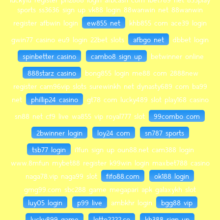
sports ss3636 sign up vk88 login 88wanwin net 88wanwin
register afbwin login
ew855 net
khb855 com ace39 login
gwin77 casino eu9 login 22bet slots
afbgo net
dbbet login
spinbetter casino
cambo8 sign up
betwinner online
888starz casino
bong855 login me88 com 2888new
register cam96vip slots surewinkh net dynasty689 com ba99
net
phillip24 casino
gt78 com lucky489 slot play168 casino
sn88 net cf9 live wa855 vip royal777 slot
99combo com
2bwinner login
loy24 com
sn787 sports
tsb77 login
i1fun sign up oun88.net cam388 login
www.8mfun mybet88 register k99win login maxbet788 casino
naga78.vip naga99 slot
fifo88.com
ok188 login
gmg99.com sbc288 game megapari apk galaxykh slot
luy05 login
p99 live
ambkhr login
bgg88 vip
lucky899 game
lotto2222.co
kh388 sign up