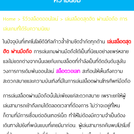
Home
>
รีวิวสล็อตออนไลน์
>
เล่นสล็อตสุดฮิต ผ่านมือถือ การ
เล่นเกมที่ได้รับความนิยม
ในปัจจุบันที่เทคโนโลยีดิจิทัลก้าวล้ำข้ามขีดจำกัดทุกด้าน
เล่นสล็อตสุด
ฮิต ผ่านมือถือ
การเล่นเกมผ่านมือถือได้เป็นที่นิยมอย่างแพร่หลาย
และไม่แตกต่างจากนั้นเลยกับเกมสล็อตที่กำลังเป็นที่ติดอันดับสูงใน
วงการการเดิมพันออนไลน์
สล็อตวอเลท
สะท้อนให้เห็นถึงความ
สะดวกสบายและความบันเทิงที่มีในการเล่นสล็อตผ่านโทรศัพท์มือถือ
การเล่นสล็อตผ่านมือถือนั้นไม่เพียงแค่สะดวกสบาย เพราะยกให้ผู้
เล่นสามารถเข้าถึงเกมได้ตลอดเวลาที่ต้องการ ไม่ว่าจะอยู่ที่ไหน
ก็ตามที่มีการเชื่อมต่ออินเทอร์เน็ต ทำให้ไม่ต้องมีความจำเป็นต้อง
เดินทางไปยังที่พนันแบบที่เคยมีมาก่อน. ผู้เล่นสามารถค้นพบโปรโมชั่