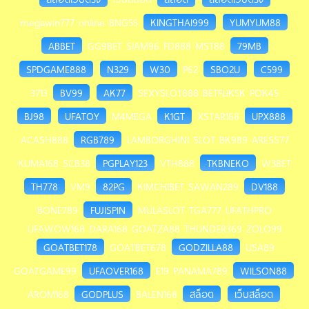
megawin777 online BNG55
KINGTHAI999
YUMYUM88
ABBET
GG9BET SIAM96 FD888 MST88
79MB
SPDGAME888
N329
W30
P62
SBO2U
C599
3713
BV99
AK77
SEXYSLOT888 BETFLIK5K POK45
BJ98
UFATOY
M4MEGA
K1GT
XSTAR168
UPX888
ACASH888
RGB789
LAMBORGHINI SLOT BK989 ARESS77
KUMA168 SCB38
PGPLAY123
VTH888
TKBNEKO
W3BET
TH778
VM9
82PG
KIMCHIBET SAWAN289
DV188
BONE789
FUJISPIN
MULASLOT TGA777 UFATHPRO
UFAWOW168 DARA168 GOATZA88 THUNDER369 ZOLO99
GOATBET178
GOATBET678
GODZILLA88
USA89
GOATGAME99
UFAOVER168
E19 PANAMA789
WILSON88
AROM168
GODPLUS
BALEN168
สล็อต
เว็บสล็อต