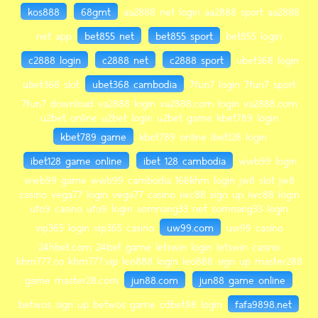
kos888
68gmt
aa2888 net login aa2888 sport aa2888
net app
bet855 net
bet855 sport
bet855 login
c2888 login
c2888 net
c2888 sport
ubet368 login
ubet368 slot
ubet368 cambodia
7fun7 login 7fun7 sport
7fun7 download va2888 login va2888.com login va2888.com
u2bet online u2bet login u2bet game kbet789 login
kbet789 game
kbet789 online ibet128 login
ibet128 game online
ibet 128 cambodia
wwb99 login
wwb99 game wwb99 cambodia 168khm login jw8 slot jw8
casino vega77 login vega77 casino iwc88 sign up iwc88 login
ufo9 casino ufo9 login somnang33 net somnang33 login
vip365 login vip365 casino
uw99.com
uw99 casino
24hbet.com 24bet game letswin login letswin casino
khm777.co khm777.vip leo888 login leo888 sign up master288
game master28.com
jun88.com
jun88 game online
betwos sign up betwos game cdbet88 login
fafa9898.net