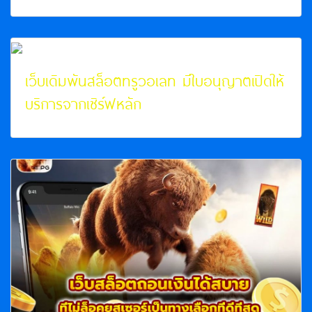
เว็บเดิมพันสล็อตทรูวอเลท มีใบอนุญาตเปิดให้
บริการจากเซิร์ฟหลัก