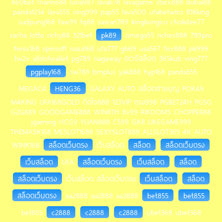
460bet marine88 luna987 lava678 lavagame starx888 dubai88
panda1234 lava555 ving999 pap55 lava500 ufabetwins 818king
sudpung168 faw99 tq88 sawan789 kingkongxo chokdee77
racha lotto richy88 321bet
pk89
omega55 riches888 789pro
fenix168 spinsoft naza168 ufa777 gb69 usa567 fox888 pk999
tw2x allslotwallet pg789 nagaway อเวจีสล็อต 365kub ving777
pgplay168
sw789 bmplus yak888 hyp168 panda555
MEGAC4
HENG36
GALAXY AUTO สล็อตสายบุญ POK49
M4KING UFA168GOLD ติดใจ888 123VIP ตรง998 PGBET24H PG5G
G2G889 GOODGAME888 WIN8TH Bv99 RIKDOMS CHOPPER88
jgaming HCG9 YUAN888 C599 GK8 LIKEGAME999
THEMASK168 MESLOT1688 SEXYSLOT888 ALLSLOT365 4K AUTO
WINK168
สล็อตเว็บตรง
เว็บสล็อต
สล็อต
สล็อตเว็บตรง
เว็บสล็อต
UFA
สล็อตเว็บตรง
เว็บสล็อต
สล็อต
สล็อตเว็บตรง
เว็บสล็อต สล็อตเว็บตรง
เว็บสล็อต
สล็อต
สล็อตเว็บตรง
aa2888 aa2888 aa2888
bet855
bet855
bet855
c2888
c2888
c2888
ubet368 ubet368