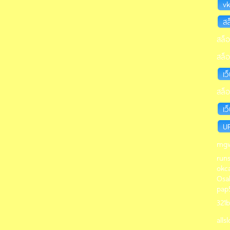
v
สล
สล็
สล็
เว
สล็
เว
U
mgw
run
okc
Osa
pap
321
all