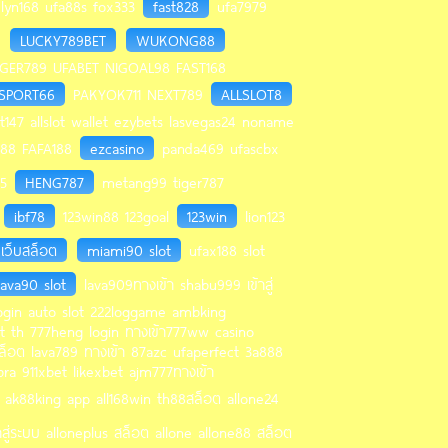
 lyn168 ufa88s fox333
fast828
ufa7979
LUCKY789BET
WUKONG88
ER789 UFABET NIGOAL98 FAST168
SPORT66
PAKYOK711 NEXT789
ALLSLOT8
147 allslot wallet ezybets lasvegas24 noname
A188 FAFA188
ezcasino
panda469 ufascbx
55
HENG787
metang99 tiger787
t
ibf78
123win88 123goal
123win
lion123
เว็บสล็อต
miami90 slot
ufax188 slot
lava90 slot
lava909ทางเข้า shabu999 เข้าสู่
 login auto slot 222loggame ambking
t th 777heng login ทางเข้า777ww casino
ล็อต lava789 ทางเข้า 87azc ufaperfect 3a888
ra 911xbet likexbet ajm777ทางเข้า
k88king app all168win th88สล็อต allone24
าสู่ระบบ alloneplus สล็อต allone allone88 สล็อต