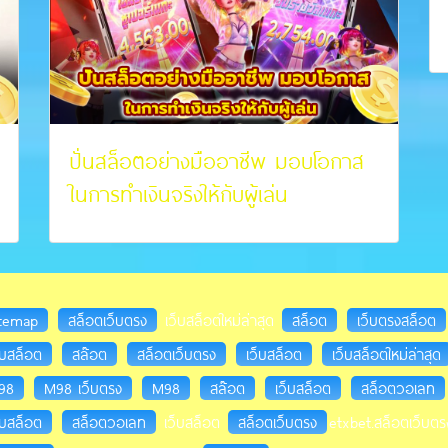
ปั่นสล็อตอย่างมืออาชีพ มอบโอกาส
ในการทำเงินจริงให้กับผู้เล่น
itemap
สล็อตเว็บตรง
เว็บสล็อตใหม่ล่าสุด
สล็อต
เว็บตรงสล็อต
็บสล็อต
สล๊อต
สล็อตเว็บตรง
เว็บสล็อต
เว็บสล็อตใหม่ล่าสุด
98
M98 เว็บตรง
M98
สล๊อต
เว็บสล็อต
สล็อตวอเลท
็บสล็อต
สล็อตวอเลท
เว็บสล็อต
สล็อตเว็บตรง
etxbet.สล็อตเว็บต