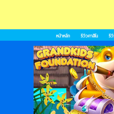
หน้าหลัก
รีวิวคาสิโน
รีว