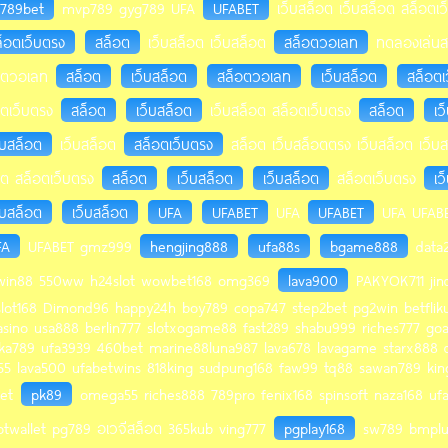
k789bet
mvp789 gyg789 UFA
UFABET
เว็บสล็อต เว็บสล็อต สล็อตเ
็อตเว็บตรง
สล็อต
เว็บสล็อต เว็บสล็อต
สล็อตวอเลท
ทดลองเล่น
อตวอเลท
สล็อต
เว็บสล็อต
สล็อตวอเลท
เว็บสล็อต
สล็อตเ
อตเว็บตรง
สล็อต
เว็บสล็อต
เว็บสล็อต สล็อตเว็บตรง
สล็อต
เว
็บสล็อต
เว็บสล็อต
สล็อตเว็บตรง
สล็อต เว็บสล็อตตรง เว็บสล็อต เว็บ
อต สล็อตเว็บตรง
สล็อต
เว็บสล็อต
เว็บสล็อต
สล็อตเว็บตรง
เว
็บสล็อต
เว็บสล็อต
UFA
UFABET
UFA
UFABET
UFA UFAB
FA
UFABET gmz999
hengjing888
ufa88s
bgame888
data
in88 550ww h24slot wowbet168 omg369
lava900
PAKYOK711 ji
slot168 Dimond96 happy24h boy789 copa747 step2bet pg2win betflikus
asino usa888 berlin777 slotxogame88 fast289 shabu999 riches777 goat
ka789 ufa3939 460bet marine88luna987 lava678 lavagame starx888 d
55 lava500 ufabetwins 818king sudpung168 faw99 tq88 sawan789 kin
bet
pk89
omega55 riches888 789pro fenix168 spinsoft naza168 u
slotwallet pg789 อเวจีสล็อต 365kub ving777
pgplay168
sw789 bmplus