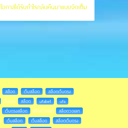
โอกาสได้รับกำไรกลับคืนมาแบบจัดเต็ม
สล๊อต
เว็บสล็อต
สล็อตเว็บตรง
เว็บตรง
สล็อต
ufabet
ufa
เว็บตรงสล็อต
สล็อตวอเลท
สล็อตวอเลท
รง
เว็บสล็อต
เว็บสล็อต
สล็อตเว็บตรง