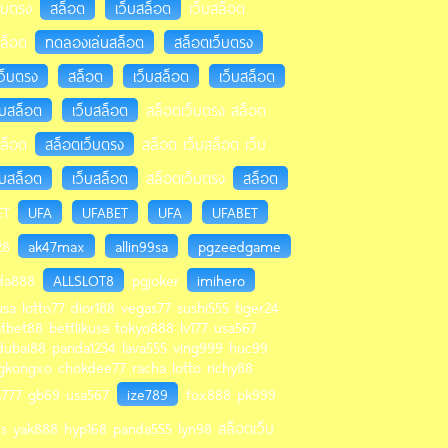
ว็บตรง
สล็อต
เว็บสล็อต
เว็บสล็อต
สล็อต
ทดลองเล่นสล็อต
สล็อตเว็บตรง
ว็บตรง
สล็อต
เว็บสล็อต
เว็บสล็อต
็บสล็อต
เว็บสล็อต
สล็อตเว็บตรง สล็อต
สล็อต
สล็อตเว็บตรง
สล็อต เว็บสล็อต เว็บ
็บสล็อต
เว็บสล็อต
สล็อตเว็บตรง
สล็อต
ET
UFA
UFABET
UFA
UFABET
28
ak47max
allin99sa
pgzeedgame
nda888
ALLSLOT8
pgjoker
imihero
a lotto77 dior188 vegas77 sushi555 tiger24
bet88 betflikusa tokyo888 lv177 usa567
ubai88 panda1234 lava555 ving999 huc99
gkongxo chokdee77 racha lotto richy88
fa777 gb69 usa567
ize789
fox888 pk999
 yak888 hyp168 panda555 lyn98 สล็อตเว็บ