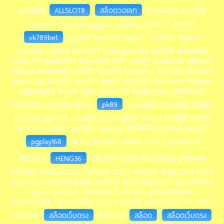
jinda888
ALLSLOT8
สล็อตวอเลท
Dimond96 boy789
copa747 step2bet pg2win betflikusa lotto77 dior188
vk789bet
gyg789 gmz999 vegas77 sushi555 tiger24
okcasino usa888 berlin777 slotxogame88 fast289 shabu999
riches777 goatbet88 tokyo888 lv177 usa567 Osaka789 ufa3939
460bet marine88 luna987 lava678 lavagame starx888 dubai88
panda1234 lava555 ving999 pap55 lava500 ufabetwins 818king
sudpung168 faw99 tq88 sawan789 kingkongxo chokdee77
racha lotto richy88 321bet
pk89
omega55 riches888 789pro
fenix168 spinsoft naza168 ufa777 gb69 usa567 fox888 pk999
tw2x allslotwallet pg789 nagaway อเวจีสล็อต 365kub ving777
pgplay168
sw789 bmplus yak888 hyp168 panda555
MEGAC4
HENG36
GALAXY AUTO สล็อตสายบุญ POK49
M4KING UFA168GOLD ติดใจ888 123VIP ตรง998 PGBET24H PG5G
G2G889 GOODGAME888 WIN8TH Bv99 RIKDOMS CHOPPER88
jgaming HCG9 YUAN888 C599 GK8 LIKEGAME999
THEMASK168 MESLOT1688 SEXYSLOT888 ALLSLOT365 4K AUTO
WINK168
สล็อตเว็บตรง
เว็บสล็อต
สล็อต
สล็อตเว็บตรง