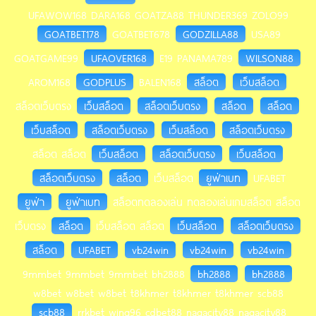
UFAWOW168 DARA168 GOATZA88 THUNDER369 ZOLO99
GOATBET178
GOATBET678
GODZILLA88
USA89
GOATGAME99
UFAOVER168
E19 PANAMA789
WILSON88
AROM168
GODPLUS
BALEN168
สล็อต
เว็บสล็อต
สล็อตเว็บตรง
เว็บสล็อต
สล็อตเว็บตรง
สล็อต
สล็อต
เว็บสล็อต
สล็อตเว็บตรง
เว็บสล็อต
สล็อตเว็บตรง
สล็อต สล็อต
เว็บสล็อต
สล็อตเว็บตรง
เว็บสล็อต
สล็อตเว็บตรง
สล็อต
เว็บสล็อต
ยูฟ่าเบท
UFABET
ยูฟ่า
ยูฟ่าเบท
สล็อตทดลองเล่น ทดลองเล่นเกมสล็อต สล็อต
เว็บตรง
สล็อต
เว็บสล็อต สล็อต
เว็บสล็อต
สล็อตเว็บตรง
สล็อต
UFABET
vb24win
vb24win
vb24win
9mmbet 9mmbet 9mmbet bh2888
bh2888
bh2888
w8bet w8bet w8bet t8khmer t8khmer t8khmer scb88
scb88
rrkbet wing96 cdbet88 nagacity88 nagacity88