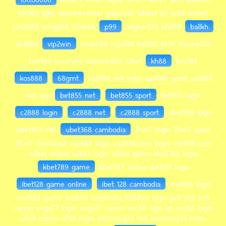
kin388 bj88 2speedwinner galaxy96 12hbet b9 w88 ikobet
sun2888 wing288 zoo666
p99
angkor333 ofa168
ballkh
aba888
vip2win
crown88 royal88 bal388 kh19 manee789
lion789 luxury99 winswin888 12bet
kh88
live789
kos888
68gmt
aa2888 net login aa2888 sport aa2888
net app
bet855 net
bet855 sport
bet855 login
c2888 login
c2888 net
c2888 sport
ubet368 login
ubet368 slot
ubet368 cambodia
7fun7 login 7fun7 sport
7fun7 download va2888 login va2888.com login va2888.com
u2bet online u2bet login u2bet game kbet789 login
kbet789 game
kbet789 online ibet128 login
ibet128 game online
ibet 128 cambodia
wwb99 login
wwb99 game wwb99 cambodia 168khm login jw8 slot jw8
casino vega77 login vega77 casino iwc88 sign up iwc88 login
ufo9 casino ufo9 login somnang33 net somnang33 login