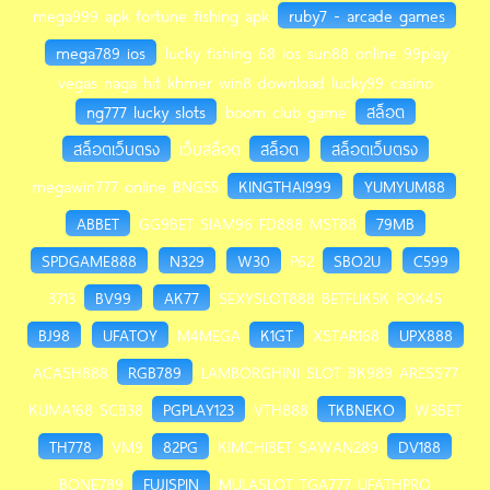
mega999 apk fortune fishing apk
ruby7 - arcade games
mega789 ios
lucky fishing 68 ios sun88 online 99play
vegas naga hit khmer win8 download lucky99 casino
ng777 lucky slots
boom club game
สล็อต
สล็อตเว็บตรง
เว็บสล็อต
สล็อต
สล็อตเว็บตรง
megawin777 online BNG55
KINGTHAI999
YUMYUM88
ABBET
GG9BET SIAM96 FD888 MST88
79MB
SPDGAME888
N329
W30
P62
SBO2U
C599
3713
BV99
AK77
SEXYSLOT888 BETFLIK5K POK45
BJ98
UFATOY
M4MEGA
K1GT
XSTAR168
UPX888
ACASH888
RGB789
LAMBORGHINI SLOT BK989 ARESS77
KUMA168 SCB38
PGPLAY123
VTH888
TKBNEKO
W3BET
TH778
VM9
82PG
KIMCHIBET SAWAN289
DV188
BONE789
FUJISPIN
MULASLOT TGA777 UFATHPRO