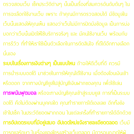
ตรวจสอบเว็บ เช็คประวัติต่างๆ นั้นเป็นเรื่องที่สมควรอันดับต้นๆ ใน
การจะเลือกใช้งานเว็บ เพราะ ถ้าคุณมีการตรวจสอบได้ มีข้อมูลใน
เว็บนั้นแสดงให้คุณเห็น แสดงว่าเว็บไม่มีการปิดบังข้อมูล เป็นการบ่ง
บอกว่าเว็บนั้นเปิดให้ใช้บริการจริงๆ และ มีคนใช้งานเว็บ พร้อมกับ
การรีวิว ที่ทำให้เราใช้เป็นตัวเลือกในการตัดสินใจ ที่ดีได้อีกทางเลือก
นั่นเอง
ระบบในเรื่องการเงินต่างๆ เป็นแบบไหน
ถ้าจะให้ดีเว็บที่ดี ควรมี
การนำระบบออโต้ มาช่วยในการให้คุณได้ใช้งาน เมื่อต้องโอนเงินเข้า
หรือออก จากทางบัญชียูสไปสู่บัญชีเงินฝากของคุณ เพื่อใช้เล่น
การพนันฟุตบอล
หรือจะทางบัญชีคุณเข้าสู่ระบบยูส การที่เป็นระบบ
ออโต้ คือไม่ต้องผ่านบุคคลใด คุณทำรายการได้เองเลย อีกทั้งยัง
เข้าไปเช็ค ในประวัติยอดฝากถอน ในแต่ละครั้งที่ทำรายการได้อีกด้วย
การอัปเดตระบบที่มีอยู่เสมอ อัปเดตใหม่แจ้งรายละเอียดตลอด
เว็บมี
การดูแลรักษา ในเรื่องของโครงสร้างเว็บตลอด มีการอนุญาตให้ผู้