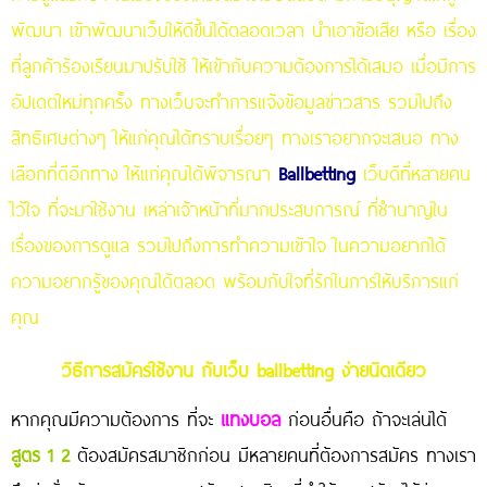
พัฒนา เข้าพัฒนาเว็บให้ดีขึ้นได้ตลอดเวลา นำเอาข้อเสีย หรือ เรื่อง
ที่ลูกค้าร้องเรียนมาปรับใช้ ให้เข้ากับความต้องการได้เสมอ เมื่อมีการ
อัปเดตใหม่ทุกครั้ง ทางเว็บจะทำการแจ้งข้อมูลข่าวสาร รวมไปถึง
สิทธิเศษต่างๆ ให้แก่คุณได้ทราบเรื่อยๆ ทางเราอยากจะเสนอ ทาง
เลือกที่ดีอีกทาง ให้แก่คุณได้พิจารณา
Ballbetting
เว็บดีที่หลายคน
ไว้ใจ ที่จะมาใช้งาน เหล่าเจ้าหน้าที่มากประสบการณ์ ที่ชำนาญใน
เรื่องของการดูแล รวมไปถึงการทำความเข้าใจ ในความอยากได้
ความอยากรู้ของคุณได้ตลอด พร้อมกับใจที่รักในการให้บริการแก่
คุณ
วิธีการสมัครใช้งาน กับเว็บ ballbetting ง่ายนิดเดียว
หากคุณมีความต้องการ ที่จะ
แทงบอล
ก่อนอื่นคือ ถ้าจะเล่นได้
สูตร 1 2
ต้องสมัครสมาชิกก่อน มีหลายคนที่ต้องการสมัคร ทางเรา