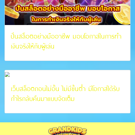
ปั่นสล็อตอย่างมืออาชีพ มอบโอกาสในการทำ
เงินจริงให้กับผู้เล่น
เว็บสล็อตถอนไม่อั้น ไม่มีขั้นต่ำ มีโอกาสได้รับ
กำไรกลับคืนมาแบบจัดเต็ม