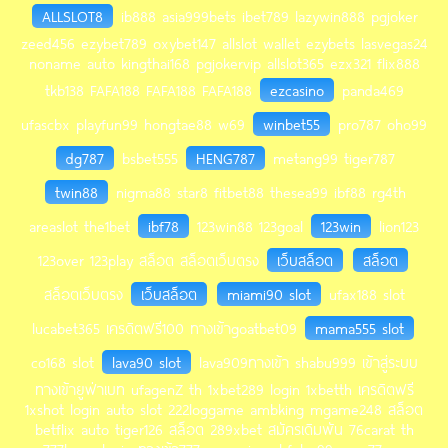
ALLSLOT8
ib888 asia999bets ibet789 lazywin888 pgjoker
zeed456 ezybet789 oxybet147 allslot wallet ezybets lasvegas24
noname auto kingthai168 pgjokervip allslot365 ezx321 flix888
tkb138 FAFA188 FAFA188 FAFA188
ezcasino
panda469
ufascbx playfun99 hongtae88 w69
winbet55
pro787 oho99
dg787
bsbet555
HENG787
metang99 tiger787
twin88
nigma88 star8 fitbet88 thesea99 ibf88 rg4th
areaslot the1bet
ibf78
123win88 123goal
123win
lion123
123over 123play สล็อต สล็อตเว็บตรง
เว็บสล็อต
สล็อต
สล็อตเว็บตรง
เว็บสล็อต
miami90 slot
ufax188 slot
lucabet365 เครดิตฟรี100 ทางเข้าgoatbet09
mama555 slot
co168 slot
lava90 slot
lava909ทางเข้า shabu999 เข้าสู่ระบบ
ทางเข้ายูฟ่าเบท ufagenZ th 1xbet289 login 1xbetth เครดิตฟรี
1xshot login auto slot 222loggame ambking mgame248 สล็อต
betflix auto tiger126 สล็อต 289xbet สมัครเดิมพัน 76carat th