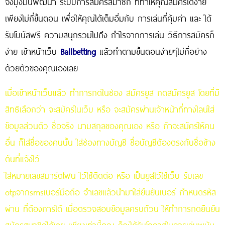
จึงมุ่งมั่นพัฒนา ระบบการสมัครสมาชิก ที่ทำให้คุณสมัครได้ง่าย
เพียงไม่กี่ขั้นตอน เพื่อให้คุณได้เต็มอิ่มกับ การเล่นที่คุ้มค่า และ ได้
รับโบนัสฟรี ความสนุกรวมไปถึง กำไรจากการเล่น วิธีการสมัครก็
ง่าย เข้าหน้าเว็บ
Ballbetting
แล้วทำตามขั้นตอนง่ายๆไม่กี่อย่าง
ด้วยตัวของคุณเองเลย
เมื่อเข้าหน้าเว็บแล้ว ทำการกดในช่อง สมัครยูส กดสมัครยูส โดยที่มี
สิทธิเลือกว่า จะสมัครในเว็บ หรือ จะสมัครผ่านเจ้าหน้าที่ทางไลน์ใส่
ข้อมูลส่วนตัว ชื่อจริง นามสกุลของคุณเอง หรือ ถ้าจะสมัครให้คน
อื่น ก็ใส่ชื่อของคนนั้น ใส่ช่องทางบัญชี ชื่อบัญชีต้องตรงกับชื่อข้าง
ต้นที่แจ้งไว้
ใส่หมายเลขสมาร์ตโฟน ไว้ใช้ติดต่อ หรือ เป็นยูสไว้ใช้เว็บ รับเลข
otpจากsmsเบอร์มือถือ จำเลขแล้วนำมาใส่ยืนยันเบอร์ กำหนดรหัส
ผ่าน ที่ต้องการได้ เมื่อตรวจสอบข้อมูลครบถ้วน ให้ทำการกดยืนยัน