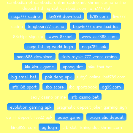
cambodia.net cambodia online casino.net khmer casino online
deposit fishing slot cambodia.com win777 slot
naga777 casino
loy999 download
li789.com
live777
casino
lengbear777 casino
bigwin777 download ios
88chips sign up
www 855bet
www aa2888 com
naga fishing world login
naga789 apk
naga888 download
slots royale 777 vegas casino
kla klouk game
apong slot
siku thai bet
big small bet
pok deng apk
ruby9 online ibet789.com
afb1188 sport
sbo score
ibc sportsbook
dg99.com
sexy casino online
afb casino bet
evolution gaming apk
pragmatic deposit joker gaming sign
up jili deposit live22 apk
pussy game
pragmatic deposit
king855. com
pg login
afb slot fishing slot khmer.com