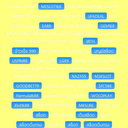
FAF888 JEJU88
MESLOT168
ZUMO44 KERRY899 ZARA99
AMB88 ตี๋น้อย168 Auto147 ฮีโร่168 641TH
UFADEAL
DK7
YSL99 Gangpg
EA88
Obama88 BETNEW99
GEM168
AP123 ดูไบ1688 689NASA 3K AUTO BUSBET 77EVO Grand Lisboa
12IWINR GRAB55 EUROPA1688 YSL99
38TH
FF88BET
จ้าวเจ๊ง 999
MEGAME369 สล็อตสายบุญ
บุญมีสล็อต
USPIN88
EASYBET789
LG89
SP898 VENEZA789 สล็อต
ยักษ์เขียว ชาบู189 4X4BET123 BETFLIXHERO ONELOVE168
MASUREBET mc4slot MYPLAY
NAZA55
M24SLOT
GOODBET711
MADIBET MK888 WING456
SFC588
Formula1688
UfaPerfect ALLIN99WIN
WOLOPLAY
Xlot1688
MAMA555 BETFLIX365
M4SURE
DEE88 เฮง
เฮง888
สล็อต
สล็อตเว็บตรง
เว็บสล็อต
สล็อต
สล็อตเว็บตรง
เว็บสล็อต
สล็อต
สล็อตเว็บตรง