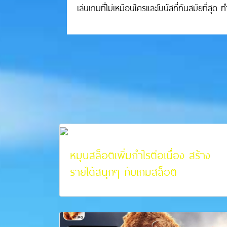
เล่นเกมที่ไม่เหมือนใครและโบนัสที่ทันสมัยที่สุด ท
หมุนสล็อตเพิ่มกำไรต่อเนื่อง สร้าง
รายได้สนุกๆ กับเกมสล็อต