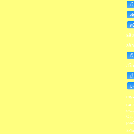
เว
v
สล
สล็
สล็
เว
สล็
เว
U
mgw
run
okc
Osa
pap
321