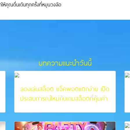
ำให้คุณตื่นเต้นทุกครั้งที่หมุนวงล้อ
บทความเเนะนำวันนี้
ลองเล่นสล็อต แจ็คพอตแตกง่าย เปิด
ประสบการณ์ใหม่กับเกมสล็อตที่คุ้มค่า