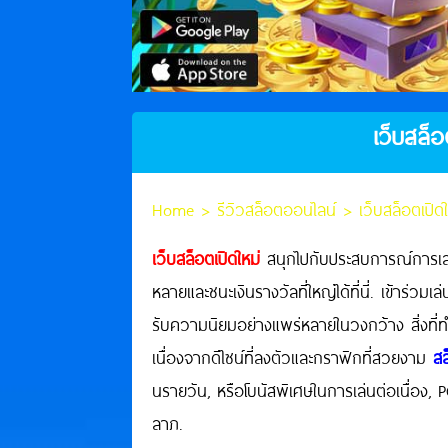
เว็บสล็อ
Home
>
รีวิวสล็อตออนไลน์
>
เว็บสล็อตเปิด
เว็บสล็อตเปิดใหม่
สนุกไปกับประสบการณ์การเล่นเ
หลายและชนะเงินรางวัลที่ใหญ่ได้ที่นี่. เข้าร่วม
รับความนิยมอย่างแพร่หลายในวงกว้าง สิ่งที่ท
เนื่องจากดีไซน์ที่ลงตัวและกราฟิกที่สวยงาม
สล
นรายวัน, หรือโบนัสพิเศษในการเล่นต่อเนื่อง, P
ลาภ.