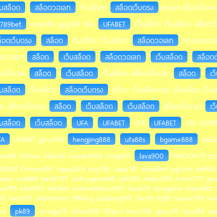
็บสล็อต
สล็อตวอเลท
เว็บสล็อต
สล็อตเว็บตรง
etxbet.สล็อตเว็บต
k789bet
mvp789 gyg789 UFA
UFABET
เว็บสล็อต เว็บสล็อต สล็อตเ
็อตเว็บตรง
สล็อต
เว็บสล็อต เว็บสล็อต
สล็อตวอเลท
ทดลองเล่น
อตวอเลท
สล็อต
เว็บสล็อต
สล็อตวอเลท
เว็บสล็อต
สล็อตเ
อตเว็บตรง
สล็อต
เว็บสล็อต
เว็บสล็อต สล็อตเว็บตรง
สล็อต
เว
็บสล็อต
เว็บสล็อต
สล็อตเว็บตรง
สล็อต เว็บสล็อตตรง เว็บสล็อต เว็บ
อต สล็อตเว็บตรง
สล็อต
เว็บสล็อต
เว็บสล็อต
สล็อตเว็บตรง
เว
็บสล็อต
เว็บสล็อต
UFA
UFABET
UFA
UFABET
UFA UFAB
FA
UFABET gmz999
hengjing888
ufa88s
bgame888
data
in88 550ww h24slot wowbet168 omg369
lava900
PAKYOK711 ji
slot168 Dimond96 happy24h boy789 copa747 step2bet pg2win betflikus
asino usa888 berlin777 slotxogame88 fast289 shabu999 riches777 goat
ka789 ufa3939 460bet marine88luna987 lava678 lavagame starx888 d
55 lava500 ufabetwins 818king sudpung168 faw99 tq88 sawan789 kin
bet
pk89
omega55 riches888 789pro fenix168 spinsoft naza168 u