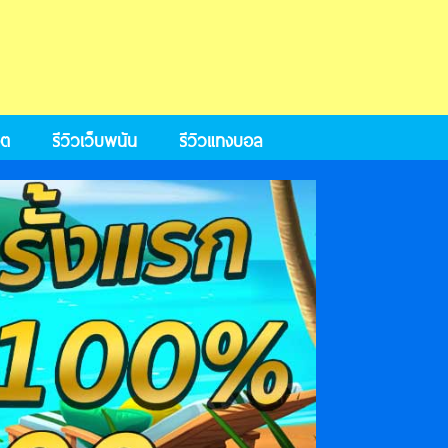
อต
รีวิวเว็บพนัน
รีวิวแทงบอล