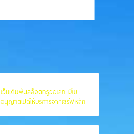
เว็บเดิมพันสล็อตทรูวอเลท มีใบ
อนุญาตเปิดให้บริการจากเซิร์ฟหลัก