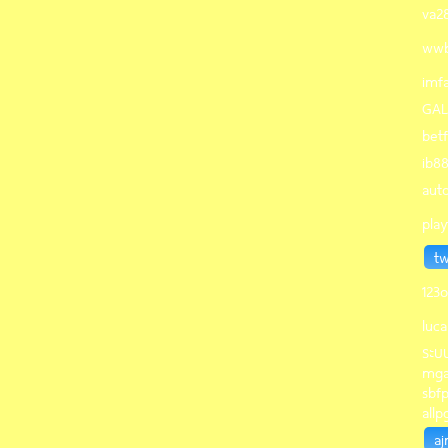
va2
ww
imf
GAL
bet
ib8
aut
pla
t
123
luc
ระบ
mga
sbf
all
aj