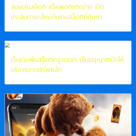
ลองเล่นสล็อต แจ็คพอตแตกง่าย เปิด
ประสบการณ์ใหม่กับเกมสล็อตที่คุ้มค่า
เว็บเดิมพันสล็อตทรูวอเลท มีใบอนุญาตเปิดให้
บริการจากเซิร์ฟหลัก