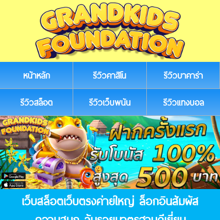
หน้าหลัก
รีวิวคาสิโน
รีวิวบาคาร่า
รีวิวสล็อต
รีวิวเว็บพนัน
รีวิวแทงบอล
เว็บสล็อตเว็บตรงค่ายใหญ่ ล็อกอินสัมผัส
ความสนุก ลุ้นรวยมาตรฐานดีเยี่ยม