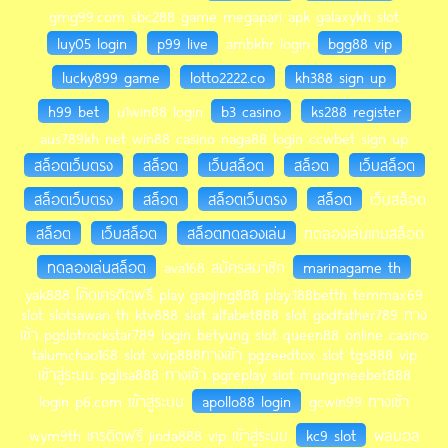
gmg99.com sbc288 game megapari apk galaxykh slot
luy05 login
p99 live
ambkhr login
bgg88 vip
lucky899 game
lotto2222.co
kh388 sign up
h99 bet
u1win88 login
b3 casino
ks288 register
aus789kh net win88 casino naga88 login ccwbet sign up
สล็อตเว็บตรง
สล็อต
เว็บสล็อต
สล็อต
เว็บสล็อต
สล็อตเว็บตรง
สล็อต
สล็อตเว็บตรง
สล็อต
เว็บสล็อต
สล็อต
เว็บสล็อต
สล็อตทดลองเล่น
ทดลองเล่นเกมสล็อต
ทดลองเล่นสล็อต
ava168 สมัครสมาชิก
marinagame th
yak888 โค้ดเครดิตฟรี play gaojing888 play.188betth temmax69
slot slotsawan th ktv888 slot alfabet888 slot godfather789 ทาง
เข้า pgslotrockstar789 login betyung slot queen88 online casino
talumchao168 slot vvip888ทางเข้า pgzeedtox slot tgs888 vip
เข้าสู่ระบบ pglisa888 ทางเข้า pgreplay slot mungmeebet888
login p6.com เข้าสู่ระบบ
apollo88 login
gcwin99 ทางเข้า
wym9th เครดิตฟรี jinda888 vip เข้าสู่ระบบ
kc9 slot
ผลบอล