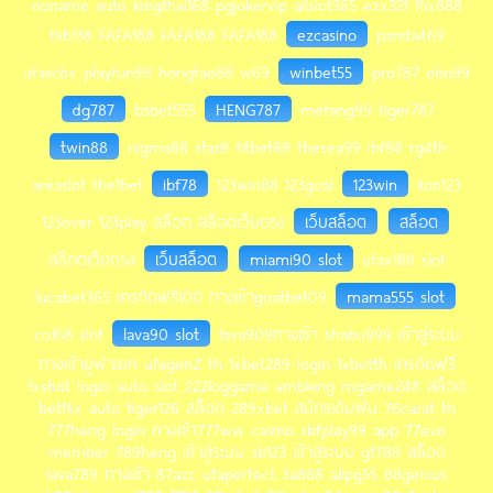
noname auto kingthai168 pgjokervip allslot365 ezx321 flix888
tkb138 FAFA188 FAFA188 FAFA188
ezcasino
panda469
ufascbx playfun99 hongtae88 w69
winbet55
pro787 oho99
dg787
bsbet555
HENG787
metang99 tiger787
twin88
nigma88 star8 fitbet88 thesea99 ibf88 rg4th
areaslot the1bet
ibf78
123win88 123goal
123win
lion123
123over 123play สล็อต สล็อตเว็บตรง
เว็บสล็อต
สล็อต
สล็อตเว็บตรง
เว็บสล็อต
miami90 slot
ufax188 slot
lucabet365 เครดิตฟรี100 ทางเข้าgoatbet09
mama555 slot
co168 slot
lava90 slot
lava909ทางเข้า shabu999 เข้าสู่ระบบ
ทางเข้ายูฟ่าเบท ufagenZ th 1xbet289 login 1xbetth เครดิตฟรี
1xshot login auto slot 222loggame ambking mgame248 สล็อต
betflix auto tiger126 สล็อต 289xbet สมัครเดิมพัน 76carat th
777heng login ทางเข้า777ww casino sbfplay99 app 77evo
member 789heng เข้าสู่ระบบ sb123 เข้าสู่ระบบ gt789 สล็อต
lava789 ทางเข้า 87azc ufaperfect 3a888 allpg55 88genius