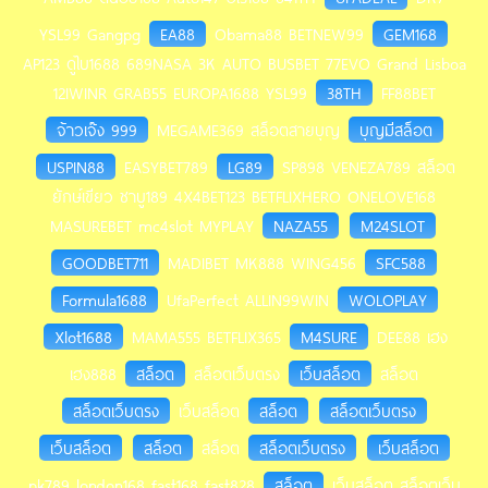
YSL99 Gangpg
EA88
Obama88 BETNEW99
GEM168
AP123 ดูไบ1688 689NASA 3K AUTO BUSBET 77EVO Grand Lisboa
12IWINR GRAB55 EUROPA1688 YSL99
38TH
FF88BET
จ้าวเจ๊ง 999
MEGAME369 สล็อตสายบุญ
บุญมีสล็อต
USPIN88
EASYBET789
LG89
SP898 VENEZA789 สล็อต
ยักษ์เขียว ชาบู189 4X4BET123 BETFLIXHERO ONELOVE168
MASUREBET mc4slot MYPLAY
NAZA55
M24SLOT
GOODBET711
MADIBET MK888 WING456
SFC588
Formula1688
UfaPerfect ALLIN99WIN
WOLOPLAY
Xlot1688
MAMA555 BETFLIX365
M4SURE
DEE88 เฮง
เฮง888
สล็อต
สล็อตเว็บตรง
เว็บสล็อต
สล็อต
สล็อตเว็บตรง
เว็บสล็อต
สล็อต
สล็อตเว็บตรง
เว็บสล็อต
สล็อต
สล็อต
สล็อตเว็บตรง
เว็บสล็อต
pk789 london168 fast168 fast828
สล็อต
เว็บสล็อต สล็อตเว็บ