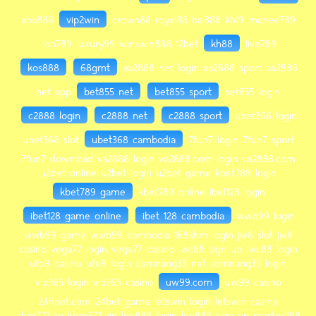
aba888
vip2win
crown88 royal88 bal388 kh19 manee789
lion789 luxury99 winswin888 12bet
kh88
live789
kos888
68gmt
aa2888 net login aa2888 sport aa2888
net app
bet855 net
bet855 sport
bet855 login
c2888 login
c2888 net
c2888 sport
ubet368 login
ubet368 slot
ubet368 cambodia
7fun7 login 7fun7 sport
7fun7 download va2888 login va2888.com login va2888.com
u2bet online u2bet login u2bet game kbet789 login
kbet789 game
kbet789 online ibet128 login
ibet128 game online
ibet 128 cambodia
wwb99 login
wwb99 game wwb99 cambodia 168khm login jw8 slot jw8
casino vega77 login vega77 casino iwc88 sign up iwc88 login
ufo9 casino ufo9 login somnang33 net somnang33 login
vip365 login vip365 casino
uw99.com
uw99 casino
24hbet.com 24bet game letswin login letswin casino
khm777.co khm777.vip leo888 login leo888 sign up master288