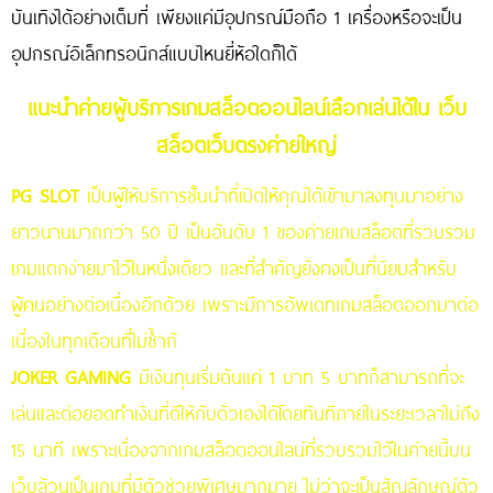
บันเทิงได้อย่างเต็มที่ เพียงแค่มีอุปกรณ์มือถือ 1 เครื่องหรือจะเป็น
อุปกรณ์อิเล็กทรอนิกส์แบบไหนยี่ห้อใดก็ได้
แนะนำค่ายผู้บริการเกมสล็อตออนไลน์เลือกเล่นได้ใน
เว็บ
สล็อตเว็บตรงค่ายใหญ่
PG SLOT
เป็นผู้ให้บริการชั้นนำที่เปิดให้คุณได้เข้ามาลงทุนมาอย่าง
ยาวนานมากกว่า 50 ปี เป็นอันดับ 1 ของค่ายเกมสล็อตที่รวบรวม
เกมแตกง่ายมาไว้ในหนึ่งเดียว และที่สำคัญยังคงเป็นที่นิยมสำหรับ
ผู้คนอย่างต่อเนื่องอีกด้วย เพราะมีการอัพเดทเกมสล็อตออกมาต่อ
เนื่องในทุกเดือนที่ไม่ซ้ำกั
JOKER GAMING
มีเงินทุนเริ่มต้นแค่ 1 บาท 5 บาทก็สามารถที่จะ
เล่นและต่อยอดทำเงินที่ดีให้กับตัวเองได้โดยทันทีภายในระยะเวลาไม่ถึง
15 นาที เพราะเนื่องจากเกมสล็อตออนไลน์ที่รวบรวมไว้ในค่ายนี้บน
เว็บล้วนเป็นเกมที่มีตัวช่วยพิเศษมากมาย ไม่ว่าจะเป็นสัญลักษณ์ตัว