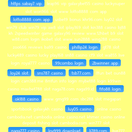
https sabay7 vip
leap96 vip galaxybet55 casino luckysuper
slot won966 slot www lotto8888 com app
lotto8888 com app
usbet9 bonus khr96.com luy02 slot
win79 club win79 vip aw8 slot iplay369 slot kin388 casino bj88
kh 2speedwinter game galaxy96 review www.12hbet b9 slot
w88.com login ikobet slot www sun2888 wing288 casino
zoo666 reviews ba99 casino
phillip24 login
gt78 slot
lucky489 casino lucky play168 sn88 casino cf9 slot wa855 live
login royal777 casino
99combo login
2bwinner app
loy24 slot
sns787 casino
tsb77.com
i1fun bet oun88
login cam388.me 8mfun info login mybet88 login k99win
casino maxbet788 slot naga78.com naga99.id
fifo88 login
ok188 casino
www gmg99 com sbc288 slot megapari
sportsbook galaxykh casino
luy05 casino
online casino
cambodia.net cambodia online casino.net khmer casino online
deposit fishing slot cambodia.com win777 slot
naga777 casino
loy999 download
li789.com
live777