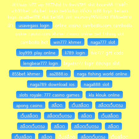
สดthvip lv77 vip 5977slot th fresh789 slot boom88 ทางเข้า
scb39.bet ufazbet login betflixfun สล็อต bj88 login betwin
login goatbet178 slot bet168 slot mummy555สล็อต ff88betทาง
เข้า
usavegass login
online casino cambodia.com cambodia
online casino.com khmer casino online bet fishing slot
cambodia bet
win777 khmer
naga777 slot
loy999 play online
li789 login
live777 gift code
lengbear777 login
bigwin777 login 88chips slot
855bet khmer
aa2888.io
naga fishing world online
naga789 download ios
naga888 slot
slots royale: 777 casino games
kla klouk online
apong casino
สล็อต
เว็บสล็อต
สล็อตเว็บตรง
เว็บสล็อต
สล็อตเว็บตรง
สล็อต
เว็บสล็อต
สล็อตเว็บตรง
สล็อต
สล็อตเว็บตรง
สล็อต
เว็บสล็อต
สล็อต
เว็บสล็อต
สล็อตเว็บตรง
เว็บสล็อต