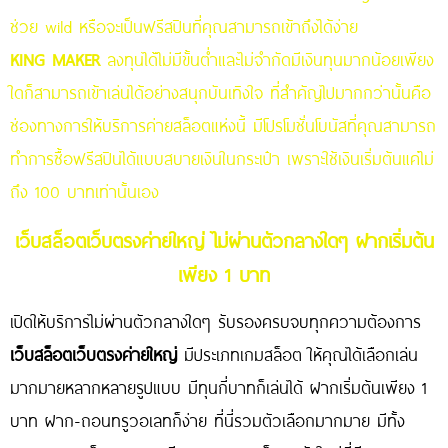
ช่วย wild หรือจะเป็นฟรีสปินที่คุณสามารถเข้าถึงได้ง่าย
KING MAKER
ลงทุนได้ไม่มีขั้นต่ำและไม่จำกัดมีเงินทุนมากน้อยเพียง
ใดก็สามารถเข้าเล่นได้อย่างสนุกบันเทิงใจ ที่สำคัญไปมากกว่านั้นคือ
ช่องทางการให้บริการค่ายสล็อตแห่งนี้ มีโปรโมชั่นโบนัสที่คุณสามารถ
ทำการซื้อฟรีสปินได้แบบสบายเงินในกระเป๋า เพราะใช้เงินเริ่มต้นแค่ไม่
ถึง 100 บาทเท่านั้นเอง
เว็บสล็อตเว็บตรงค่ายใหญ่
ไม่ผ่านตัวกลางใดๆ ฝากเริ่มต้น
เพียง 1 บาท
เปิดให้บริการไม่ผ่านตัวกลางใดๆ รับรองครบจบทุกความต้องการ
เว็บสล็อตเว็บตรงค่ายใหญ่
มีประเภทเกมสล็อต ให้คุณได้เลือกเล่น
มากมายหลากหลายรูปแบบ มีทุนกี่บาทก็เล่นได้ ฝากเริ่มต้นเพียง 1
บาท ฝาก-ถอนทรูวอเลทก็ง่าย ที่นี่รวมตัวเลือกมากมาย มีทั้ง