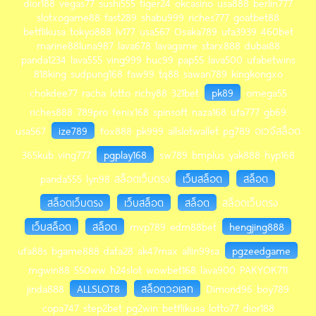
dior188 vegas77 sushi555 tiger24 okcasino usa888 berlin777
slotxogame88 fast289 shabu999 riches777 goatbet88
betflikusa tokyo888 lv177 usa567 Osaka789 ufa3939 460bet
marine88luna987 lava678 lavagame starx888 dubai88
panda1234 lava555 ving999 huc99 pap55 lava500 ufabetwins
818king sudpung168 faw99 tq88 sawan789 kingkongxo
chokdee77 racha lotto richy88 321bet
pk89
omega55
riches888 789pro fenix168 spinsoft naza168 ufa777 gb69
usa567
ize789
fox888 pk999 allslotwallet pg789 อเวจีสล็อต
365kub ving777
pgplay168
sw789 bmplus yak888 hyp168
panda555 lyn98 สล็อตเว็บตรง
เว็บสล็อต
สล็อต
สล็อตเว็บตรง
เว็บสล็อต
สล็อต
สล็อตเว็บตรง
เว็บสล็อต
สล็อต
mvp789 edm88bet
hengjing888
ufa88s bgame888 data28 ak47max allin99sa
pgzeedgame
mgwin88 550ww h24slot wowbet168 lava900 PAKYOK711
jinda888
ALLSLOT8
สล็อตวอเลท
Dimond96 boy789
copa747 step2bet pg2win betflikusa lotto77 dior188