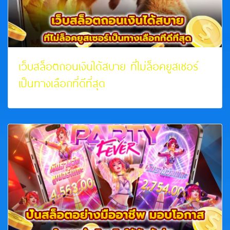
เว็บสล็อตถอนเงินได้สบาย ที่ไม่ล็อคยูสเซอร์
เป็นทางเลือกที่ดีที่สุด