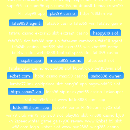
super96 au super96 apk crown155 no deposit bonus crown155
kh play99 app
play99 casino
https 168khm vip
fafa9898 agent
fafa366 casino fafa369 win fafa126 game
fafa4u casino exzra123 slot exzra24 casino
happy818 slot
fafa788 slot fafa818 sign up fafa4win cambodia fafa911 agent
fafa24h casino ubet369 slot exzra555 win xbet855 game
bet4win slot webet888 football sp855 slot fafa159 casino
naga87 app
macau855 casino
fafasuper8 slot
fafakingstar casino ecwbet88 slot k8bet club bet108win slot
e2bet com
hb88 casino maxi99 casino
saibo898 owner
lambo77 link goldpalace slot heng96 app nagaworld96 slot
https sabay7 vip
leap96 vip galaxybet55 casino luckysuper
slot won966 slot www lotto8888 com app
lotto8888 com app
usbet9 bonus khr96.com luy02 slot
win79 club win79 vip aw8 slot iplay369 slot kin388 casino bj88
kh 2speedwinter game galaxy96 review www.12hbet b9 slot
w88.com login ikobet slot www sun2888 wing288 casino