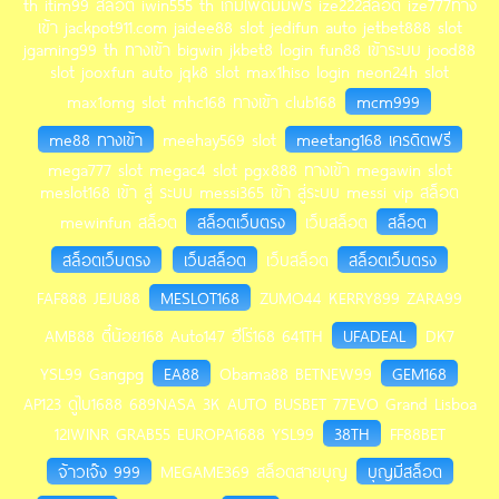
th itim99 สล็อต iwin555 th เกมไพ่ดัมมี่ฟรี ize222สล็อต ize777ทาง
เข้า jackpot911.com jaidee88 slot jedifun auto jetbet888 slot
jgaming99 th ทางเข้า bigwin jkbet8 login fun88 เข้าระบบ jood88
slot jooxfun auto jqk8 slot max1hiso login neon24h slot
max1omg slot mhc168 ทางเข้า club168
mcm999
me88 ทางเข้า
meehay569 slot
meetang168 เครดิตฟรี
mega777 slot megac4 slot pgx888 ทางเข้า megawin slot
meslot168 เข้า สู่ ระบบ messi365 เข้า สู่ระบบ messi vip สล็อต
mewinfun สล็อต
สล็อตเว็บตรง
เว็บสล็อต
สล็อต
สล็อตเว็บตรง
เว็บสล็อต
เว็บสล็อต
สล็อตเว็บตรง
FAF888 JEJU88
MESLOT168
ZUMO44 KERRY899 ZARA99
AMB88 ตี๋น้อย168 Auto147 ฮีโร่168 641TH
UFADEAL
DK7
YSL99 Gangpg
EA88
Obama88 BETNEW99
GEM168
AP123 ดูไบ1688 689NASA 3K AUTO BUSBET 77EVO Grand Lisboa
12IWINR GRAB55 EUROPA1688 YSL99
38TH
FF88BET
จ้าวเจ๊ง 999
MEGAME369 สล็อตสายบุญ
บุญมีสล็อต