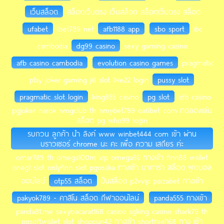
เว็บสล็อต
สล็อตเว็บตรง เว็บสล็อต สล็อตเว็บตรง สล็อต
ufabet
ibet789 net
afb1188 app
sbo sport
ibc
cambodia
dg99 casino
sexy gaming casino
afb casino cambodia
evolution casino games
pragmatic
play joker gaming jili slot live22 login
pussy slot
pragmatic slot login
king855 casino
pg slot
afb casino
pgjoker narok nmgclub th nmybet789 oa6bet com ทดลองเล่น
สล็อต pg who99 login
รบกวน ลูกค้า นำ ลิงค์ www winbet444 com เข้า ผ่าน
บราวเซอร์ chrome นะ คะ เพื่อ ความ เสถียร ค่ะ
omar789 th omega100m vip omega55 ทางเข้า finn88 wallet
oneg1 slot onlyfinn slot pgosaka ทางเข้า บาคาร่า สล็อต ฟุตบอล
ออนไลน์
otp55 สล็อต
ปั่นสล็อต p2vvip paizabet ทางเข้า
pakyok789 - คาสิโน สล็อต กีฬาออนไลน์
panda555 ทางเข้า
panda81.me sexybacarat168 casino sgking casino shark79 th
pgsoftwallet slot shoppun42 ทางเข้า shortfeel168 ทาง เข้า