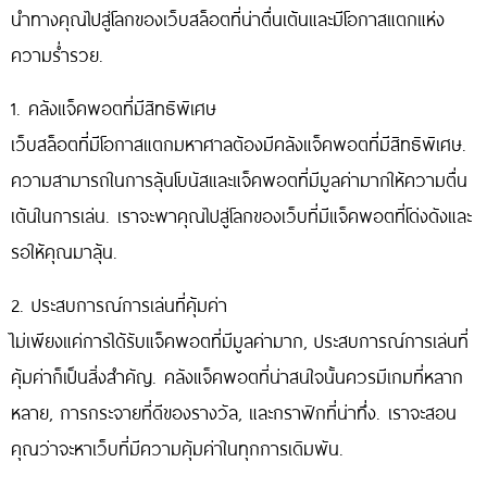
นำทางคุณไปสู่โลกของเว็บสล็อตที่น่าตื่นเต้นและมีโอกาสแตกแห่ง
ความร่ำรวย.
1. คลังแจ็คพอตที่มีสิทธิพิเศษ
เว็บสล็อตที่มีโอกาสแตกมหาศาลต้องมีคลังแจ็คพอตที่มีสิทธิพิเศษ.
ความสามารถในการลุ้นโบนัสและแจ็คพอตที่มีมูลค่ามากให้ความตื่น
เต้นในการเล่น. เราจะพาคุณไปสู่โลกของเว็บที่มีแจ็คพอตที่โด่งดังและ
รอให้คุณมาลุ้น.
2. ประสบการณ์การเล่นที่คุ้มค่า
ไม่เพียงแค่การได้รับแจ็คพอตที่มีมูลค่ามาก, ประสบการณ์การเล่นที่
คุ้มค่าก็เป็นสิ่งสำคัญ. คลังแจ็คพอตที่น่าสนใจนั้นควรมีเกมที่หลาก
หลาย, การกระจายที่ดีของรางวัล, และกราฟิกที่น่าทึ่ง. เราจะสอน
คุณว่าจะหาเว็บที่มีความคุ้มค่าในทุกการเดิมพัน.