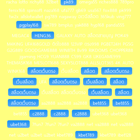
racha lotto richy88 321bet
pk89
omega55 riches888 789pro
fenix168 spinsoft naza168 ufa777 gb69 usa567 fox888 pk999
tw2x allslotwallet pg789 nagaway อเวจีสล็อต 365kub ving777
pgplay168
sw789 bmplus yak888 hyp168 panda555
MEGAC4
HENG36
GALAXY AUTO สล็อตสายบุญ POK49
M4KING UFA168GOLD ติดใจ888 123VIP ตรง998 PGBET24H PG5G
G2G889 GOODGAME888 WIN8TH Bv99 RIKDOMS CHOPPER88
jgaming HCG9 YUAN888 C599 GK8 LIKEGAME999
THEMASK168 MESLOT1688 SEXYSLOT888 ALLSLOT365 4K AUTO
WINK168
สล็อตเว็บตรง
เว็บสล็อต
สล็อต
สล็อตเว็บตรง
เว็บสล็อต
UFA
สล็อตเว็บตรง
เว็บสล็อต
สล็อต
สล็อตเว็บตรง
เว็บสล็อต สล็อตเว็บตรง
เว็บสล็อต
สล็อต
สล็อตเว็บตรง
aa2888 aa2888 aa2888
bet855
bet855
bet855
c2888
c2888
c2888
ubet368 ubet368
ubet368
7fun7 7fun7 7fun7 va2888 net va2888 net va2888
net u2bet u2bet u2bet kbet789
kbet789
kbet789 ibet128