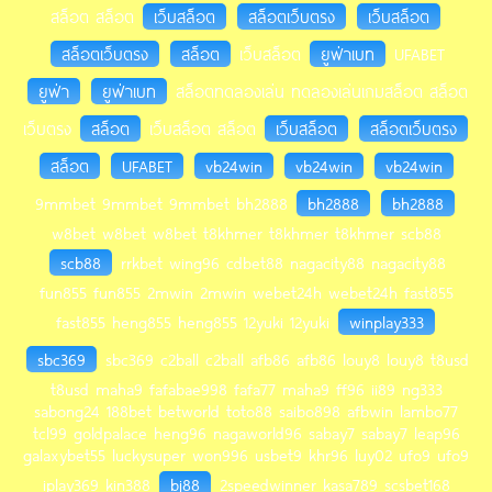
สล็อต สล็อต
เว็บสล็อต
สล็อตเว็บตรง
เว็บสล็อต
สล็อตเว็บตรง
สล็อต
เว็บสล็อต
ยูฟ่าเบท
UFABET
ยูฟ่า
ยูฟ่าเบท
สล็อตทดลองเล่น ทดลองเล่นเกมสล็อต สล็อต
เว็บตรง
สล็อต
เว็บสล็อต สล็อต
เว็บสล็อต
สล็อตเว็บตรง
สล็อต
UFABET
vb24win
vb24win
vb24win
9mmbet 9mmbet 9mmbet bh2888
bh2888
bh2888
w8bet w8bet w8bet t8khmer t8khmer t8khmer scb88
scb88
rrkbet wing96 cdbet88 nagacity88 nagacity88
fun855 fun855 2mwin 2mwin webet24h webet24h fast855
fast855 heng855 heng855 12yuki 12yuki
winplay333
sbc369
sbc369 c2ball c2ball afb86 afb86 louy8 louy8 t8usd
t8usd maha9 fafabae998 fafa77 maha9 ff96 ii89 ng333
sabong24 188bet betworld toto88 saibo898 afbwin lambo77
tcl99 goldpalace heng96 nagaworld96 sabay7 sabay7 leap96
galaxybet55 luckysuper won996 usbet9 khr96 luy02 ufo9 ufo9
iplay369 kin388
bj88
2speedwinner kasa789 scsbet168