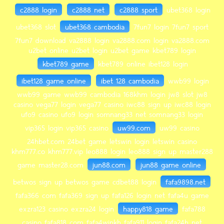
c2888 login
c2888 net
c2888 sport
ubet368 login
ubet368 slot
ubet368 cambodia
7fun7 login 7fun7 sport
7fun7 download va2888 login va2888.com login va2888.com
u2bet online u2bet login u2bet game kbet789 login
kbet789 game
kbet789 online ibet128 login
ibet128 game online
ibet 128 cambodia
wwb99 login
wwb99 game wwb99 cambodia 168khm login jw8 slot jw8
casino vega77 login vega77 casino iwc88 sign up iwc88 login
ufo9 casino ufo9 login somnang33 net somnang33 login
vip365 login vip365 casino
uw99.com
uw99 casino
24hbet.com 24bet game letswin login letswin casino
khm777.co khm777.vip leo888 login leo888 sign up master288
game master28.com
jun88.com
jun88 game online
betwos sign up betwos game cdbet88 login
fafa9898.net
fafa366 com fafa369 sign up fafa126 login net fafa4u game
exzra123 casino exzra24 login
happy818 game
fafa788
casino fafa818 com fafa4winkh fafa911 login fafa24h net