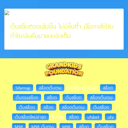
เว็บสล็อตถอนไม่อั้น ไม่มีขั้นต่ำ มีโอกาสได้รับ
กำไรกลับคืนมาแบบจัดเต็ม
Sitemap
สล็อตเว็บตรง
เว็บสล็อตใหม่ล่าสุด
สล็อต
เว็บตรงสล็อต
สล๊อต
เว็บสล็อต
สล็อตเว็บตรง
เว็บสล็อต
สล๊อต
สล็อตเว็บตรง
เว็บสล็อต
เว็บสล็อตใหม่ล่าสุด
เว็บตรง
สล็อต
ufabet
ufa
M98
M98 เว็บตรง
M98
สล๊อต
เว็บสล็อต