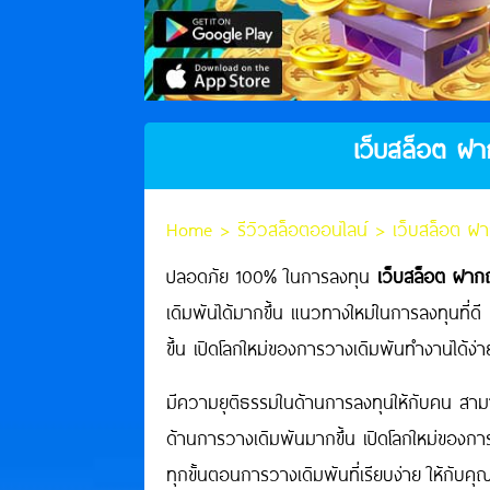
เว็บสล็อต ฝากถ
Home
>
รีวิวสล็อตออนไลน์
>
เว็บสล็อต ฝาก
ปลอดภัย 100% ในการลงทุน
เว็บสล็อต ฝากถอ
เดิมพันได้มากขึ้น แนวทางใหม่ในการลงทุนที่ดี 
ขึ้น เปิดโลกใหม่ของการวางเดิมพันทำงานได้ง่า
มีความยุติธรรมในด้านการลงทุนให้กับคน สามาร
ด้านการวางเดิมพันมากขึ้น เปิดโลกใหม่ของกา
ทุกขั้นตอนการวางเดิมพันที่เรียบง่าย ให้กับคุณไ