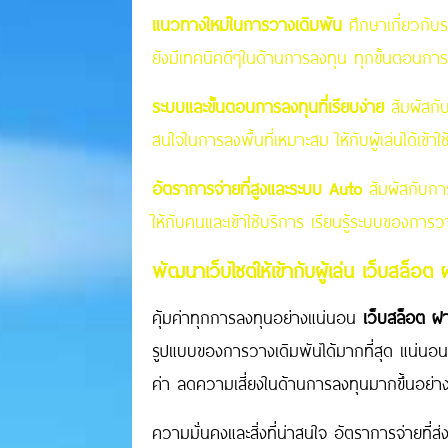
แนวทางใหม่ในการวางเดิมพัน
ศึกษาเกี่ยวกับ
ยังมีเทคนิคดีๆในด้านการลงทุน ทุกขั้นตอนการว
ระบบและขั้นตอนการลงทุนที่เรียบง่าย
สัมผัสกั
สนใจในการลงพื้นที่เหมาะสม ให้กับผู้เล่นได้เข้าใ
อัตราการจ่ายที่สูงและระบบ Auto
สัมผัสกับกา
ให้กับคนและเข้าใช้บริการ เรียนรู้ระบบของการ
พัฒนาเว็บไซต์ให้เข้ากับผู้เล่น
เว็บสล็อต ฝ
คุ้มค่าทุกการลงทุนอย่างแน่นอน
เว็บสล็อต ฝา
รูปแบบของการวางเดิมพันได้มากที่สุด แน่นอนว
ค่า ลดความเสี่ยงในด้านการลงทุนมากขึ้นอย่า
ความมั่นคงและสิ่งที่น่าสนใจ อัตราการจ่ายที่ส