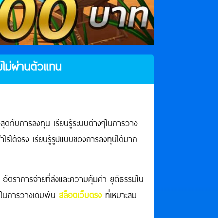
็บไม่ผ่านตัวแทน
ูงสุดกับการลงทุน เรียนรู้ระบบต่างๆในการวาง
กำไรได้จริง เรียนรู้รูปแบบของการลงทุนได้มาก
อัตราการจ่ายที่ส่งและความคุ้มค่า ยุติธรรมใน
ม่ในการวางเดิมพัน
สล็อตเว็บตรง
ที่เหมาะสม