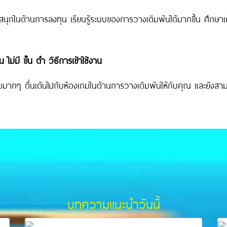
นุกในด้านการลงทุน เรียนรู้ระบบของการวางเดิมพันได้มากขึ้น ศึกษาเ
ไม่มี ขั้น ต่ํา
วิธีการเข้าใช้งาน
ากๆ ตื่นเต้นไปกับห้องเกมในด้านการวางเดิมพันให้กับคุณ และยังสา
บทความเเนะนำวันนี้