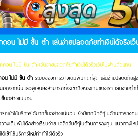
อน ไม่มี ขั้น ต่ํา เล่นง่ายปลอดภัยทำเงินได้จริงเว
ถอน ไม่มี ขั้น ต่ํา เล่นง่ายปลอดภัยทำเงินได้จริงเว็บไม่ผ่านตัวแทน
น ไม่มี ขั้น ต่ํา
ระบบของการวางเดิมพันที่ดีที่สุด เล่นง่ายปลอดภัยส
นอกจากนั้นแล้วผู้เล่นยังสามารถที่จะเข้าถึงห้องเกมของเรา เล่นง่ายทำ
ยขึ้นอย่างแน่นอน
ถเข้าใช้บริการได้มากขึ้นอย่างแน่นอน ยังมีเทคนิคดีๆในด้านการลงทุน 
รวางเดิมพันได้อย่างเรียบง่าย เคล็ดลับดีๆในด้านการลงทุน แนวทางให
ด้เข้าใช้บริการใหม่ทำกำไรได้จริง