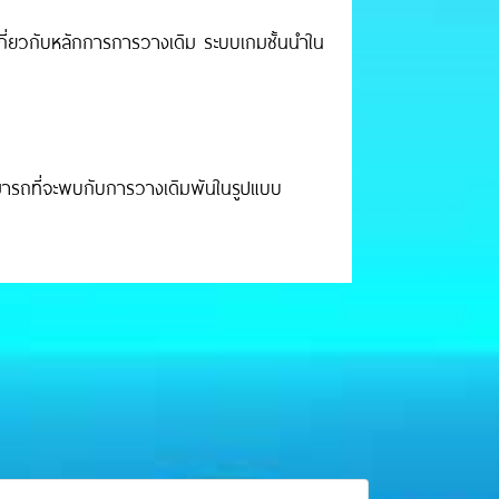
กี่ยวกับหลักการการวางเดิม ระบบเกมชั้นนำใน
มารถที่จะพบกับการวางเดิมพันในรูปแบบ