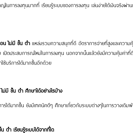
ารลงทุนมากที่ เรียนรู้ระบบของการลงทุน เล่นง่ายได้เงินจริงผ่านทางหน
 ไม่มี ขั้น ต่ํา
แหล่งรวมความสนุกที่ดี อัตราการจ่ายที่สูงและความคุ้มค
ปิดประสบการณ์ใหม่ในการลงทุน นอกจากนั้นแล้วยังมีความคุ้มค่าที่ดี
ช้บริการได้มากขึ้นอีกด้วย
่มี ขั้น ต่ํา
ศึกษาได้อย่างไรบ้าง
บริการได้มากขึ้น ยังมีเทคนิคดีๆ ศึกษาเกี่ยวกับระบบต่างๆในการวางเดิม
้น ต่ํา
เรียนรู้ระบบได้จากที่ใด