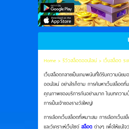
Home
>
รีวิวสล็อตออนไลน์
>
เว็บสล็อต ระ
เว็บสล็อตกลายเป็นเกมพนันที่ได้รับความนิยมอย
ออนไลน์ อย่างไรก็ตาม การค้นหาเว็บสล็อตที
คุณภาพของบริการกันอย่างมาก ในบทความนี้เร
การเป็นเจ้าของรางวัลใหญ่!
การเลือกเว็บสล็อตที่เหมาะสม การเลือกเว็บส
และวิเคราะห์เว็บไซต์
สล็อต
ต่างๆ เพื่อให้แน่ใ