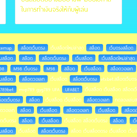
ในการทำเงินจริงให้กับผู้เล่น
itemap
สล็อตเว็บตรง
เว็บสล็อตใหม่ล่าสุด
สล็อต
เว็บตรงสล็อต
็บสล็อต
สล๊อต
สล็อตเว็บตรง
เว็บสล็อต
เว็บสล็อตใหม่ล่าสุด
98
M98 เว็บตรง
M98
สล๊อต
เว็บสล็อต
สล็อตวอเลท
็บสล็อต
สล็อตวอเลท
เว็บสล็อต
สล็อตเว็บตรง
etxbet.สล็อตเว็บต
k789bet
mvp789 gyg789 UFA
UFABET
เว็บสล็อต เว็บสล็อต สล็อตเ
็อตเว็บตรง
สล็อต
เว็บสล็อต เว็บสล็อต
สล็อตวอเลท
ทดลองเล่น
อตวอเลท
สล็อต
เว็บสล็อต
สล็อตวอเลท
เว็บสล็อต
สล็อตเ
อตเว็บตรง
สล็อต
เว็บสล็อต
เว็บสล็อต สล็อตเว็บตรง
สล็อต
เว
็บสล็อต
เว็บสล็อต
สล็อตเว็บตรง
สล็อต เว็บสล็อตตรง เว็บสล็อต เว็บ