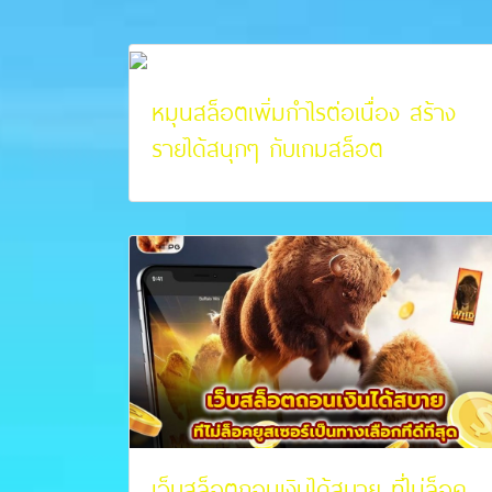
หมุนสล็อตเพิ่มกำไรต่อเนื่อง สร้าง
รายได้สนุกๆ กับเกมสล็อต
เว็บสล็อตถอนเงินได้สบาย ที่ไม่ล็อค