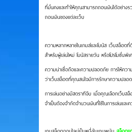
ที่มั่นคงและทำให้คุณสามารถถอนเงินได้อย่างร
ถอนเงินของแต่ละเว็บ
ความหลากหลายในเกมส์และโบนัส เว็บสล็อตที
สำหรับผู้เล่นใหม่ โบนัสรายวัน หรือโปรโมชั่นพิ
ความน่าเชื่อถือและความปลอดภัย การให้ความ
ว่าเว็บสล็อตที่คุณสนใจมีการรักษาความปลอดภัย
การเล่นอย่างมีสตราทีจีบ เมื่อคุณเลือกเว็บสล็
จำเป็นต้องจำกัดจำนวนเงินที่ใช้ในการเล่นและ
เกมสล็อตออนไลน์เป็นหนึ่งในเกมพนัน
สล็อตแ