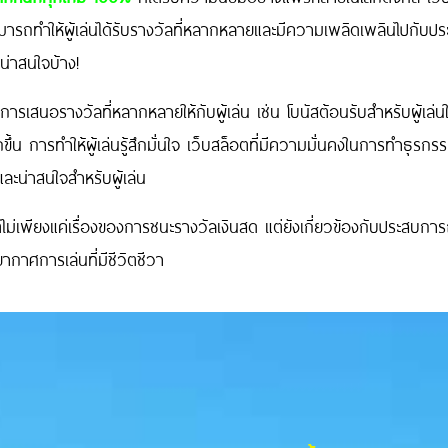
มารถทำให้ผู้เล่นได้รับรางวัลที่หลากหลายและมีความเพลิดเพลินไปกั
รน่าสนใจบ้าง!
ารเสนอรางวัลที่หลากหลายให้กับผู้เล่น เช่น โบนัสต้อนรับสำหรับผู้เล่นใ
ากขึ้น การทำให้ผู้เล่นรู้สึกมั่นใจ เว็บสล็อตที่มีความมั่นคงในการทำธ
อและน่าสนใจสำหรับผู้เล่น
ไม่เพียงแค่เรื่องของการชนะรางวัลเงินสด แต่ยังเกี่ยวข้องกับประสบการณ์ก
กาศการเล่นที่มีชีวิตชีวา