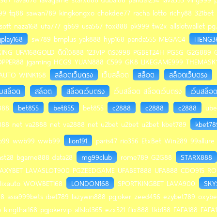
99 tq88 sawan789 kingkongxo chokdee77 racha lotto richy88 321bet
nsoft naza168 ufa777 gb69 usa567 fox888 pk999 tw2x allslotwallet p
play168
sw789 bmplus yak888 hyp168 panda555 MEGAC4
HENG3
ING UFA168GOLD ติดใจ888 123VIP ตรง998 PGBET24H PG5G G2G88
PPER88 jgaming HCG9 YUAN888 C599 GK8 LIKEGAME999 THEMASK1
AUTO WINK168
สล็อตเว็บตรง
เว็บสล็อต
สล็อต
สล็อตเว็บตรง
็บสล็อต
สล็อต
สล็อตเว็บตรง
เว็บสล็อต สล็อตเว็บตรง
เว็บสล็อ
888
bet855
bet855
bet855
c2888
c2888
c2888
ube
888 net va2888 net va2888 net u2bet u2bet u2bet kbet789
kbet78
b99 wwb99 wwb99
lion191
paris47 rio356 EtxBet Win289 99allure
ast28 bgame888 data28
mg99club
rome789 G2G88
STARX888
AXYBET LAVASLOT900 PGZEEDGAME UFABET888 UFA888 CDO915 ROG
flixauto WOWBET168
LONDON168
SPORTKINGBET LAVA900
SKY
88 asia999bets ibet789 lazywin888 pgjoker zeed456 ezybet789 oxybet
o kingthai168 pgjokervip allslot365 ezx321 flix888 tkb138 FAFA188 FAF