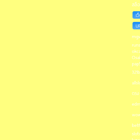
สล็
เว
U
mgw
run
okc
Osa
pap
321
all
ตร
ed
wow
betf
slo
lun