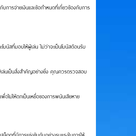
ับการจ่ายเงินและข้อกำหนดที่เกี่ยวข้องกับการ
ะโบนัสที่มอบให้ผู้เล่น ไม่ว่าจะเป็นโบนัสต้อนรับ
เล่นเป็นสิ่งสำคัญอย่างยิ่ง คุณควรตรวจสอบ
เพื่อไม่ให้ตกเป็นเหยื่อของการพนันเสียหาย
บสล็อตที่มีการแข่งขันกันอย่างรุนแรงในการให้