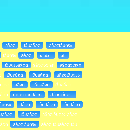
สล๊อต
เว็บสล็อต
สล็อตเว็บตรง
เว็บตรง
สล็อต
ufabet
ufa
เว็บตรงสล็อต
สล็อตวอเลท
สล็อตวอเลท
รง
เว็บสล็อต
เว็บสล็อต
สล็อตเว็บตรง
ว็บตรง
สล็อต
เว็บสล็อต
เว็บสล็อต
สล็อต
ทดลองเล่นสล็อต
สล็อตเว็บตรง
ว็บตรง
สล็อต
เว็บสล็อต
เว็บสล็อต
็บสล็อต
เว็บสล็อต
สล็อตเว็บตรง สล็อต
สล็อต
สล็อตเว็บตรง
สล็อต เว็บสล็อต เว็บ