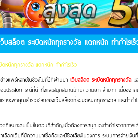
เว็บสล็อต ระเบิดหนักทุกรางวัล แตกหนัก ทำกำไรเร็
เบิดหนักทุกรางวัล แตกหนัก ทำกำไรเร็ว
่างแพร่หลายในช่วงไม่กี่ปีที่ผ่านมา
เว็บสล็อต ระเบิดหนักทุกรางวัล
และ
่มอบประสบการณ์ที่น่าทึ่งและสนุกสนานมักมีความยากลำบาก เนื่องจาก
าจะพาคุณสำรวจโลกของเว็บสล็อตที่ระเบิดหนักทุกรางวัล และทำกำไร
ล็อตที่เหมาะสมเป็นขั้นตอนที่สำคัญเมื่อต้องการสนุกและทำกำไรจากกา
จว่าเลือกเว็บที่มีความน่าเชื่อถือและมีชื่อเสียงในวงการ ระบบการจ่ายเงินท