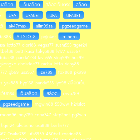
็บสล็อต
เว็บสล็อต
สล็อตเว็บตรง
สล็อต
ET
UFA
UFABET
UFA
UFABET
28
ak47max
allin99sa
pgzeedgame
nda888
ALLSLOT8
pgjoker
imihero
a lotto77 dior188 vegas77 sushi555 tiger24
bet88 betflikusa tokyo888 lv177 usa567
ubai88 panda1234 lava555 ving999 huc99
gkongxo chokdee77 racha lotto richy88
fa777 gb69 usa567
ize789
fox888 pk999
 yak888 hyp168 panda555 lyn98 สล็อตเว็บ
เว็บตรง
เว็บสล็อต
สล็อต
mvp789
pgzeedgame
mgwin88 550ww h24slot
mond96 boy789 copa747 step2bet pg2win
iger24 okcasino usa888 berlin777
a567 Osaka789 ufa3939 460bet marine88
pap55 lava500 ufabetwins 818king sudpung168