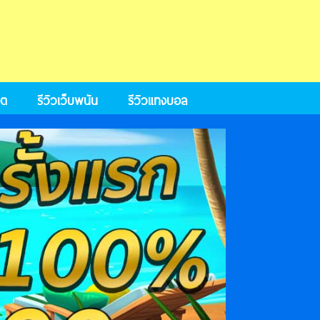
อต
รีวิวเว็บพนัน
รีวิวแทงบอล