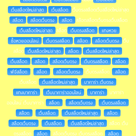
เว็บสล็อตใหม่ล่าสุด
เว็บสล็อต
เว็บตรงสล็อตเว็บสล็อตใหม่ล่าสุด
สล็อต
สล็อตเว็บตรง
สล๊อต
สล๊อตสล็อตเว็บตรงเว็บสล็อต
เว็บสล็อตใหม่ล่าสุด
สล็อต
เว็บตรงสล็อต
แทงหวย
ซื้อหวยออนไลน์
เว็บตรงสล็อต
สล๊อต
สล็อตเว็บตรง
เว็บ
สล็อต
เว็บสล็อตใหม่ล่าสุด
สล็อต
เว็บสล็อตใหม่ล่าสุด
เว็บสล็อต
สล๊อต
สล็อตเว็บตรง
เว็บตรงสล็อต
สล็อต
พีจีสล็อต
สล็อต
สล็อตเว็บตรง
เว็บตรงสล็อต
สล๊อต
เว็บสล็อต
เว็บสล็อตใหม่ล่าสุด
บาคาร่า เว็บตรง
แทงบาคาร่า
เว็บบาคาร่าออนไลน์
บาคาร่า
บาคาร่า
ออนไลน์ เว็บบาคาร่า
สล็อต
สล็อตเว็บตรง
เว็บตรงสล็อต
สล๊อต
เว็บสล็อต
เว็บสล็อตใหม่ล่าสุด
สล๊อต
สล็อตเว็บตรง
เว็บสล็อต
เว็บสล็อตใหม่ล่าสุด
สล็อต เว็บ
ตรงสล็อต
สล็อต
สล็อตเว็บตรง เว็บตรงสล็อต
สล๊อต