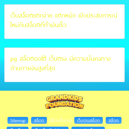
เว็บสล็อตแตกง่าย แตกหนัก เปิดประสบการณ์
ใหม่กับสล็อตที่ทำเงินเร็ว
pg สล็อตออโต้ เว็บตรง มีความมั่นคงทาง
ด้านการเงินสูงที่สุด
Sitemap
สล็อต
สล็อตเว็บตรง
เว็บตรงสล็อต
สล๊อต