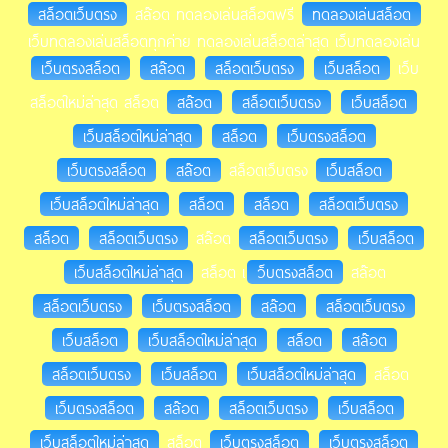
สล็อตเว็บตรง
สล๊อต ทดลองเล่นสล็อตฟรี
ทดลองเล่นสล็อต
เว็บทดลองเล่นสล็อตทุกค่าย ทดลองเล่นสล็อตล่าสุด เว็บทดลองเล่น
เว็บตรงสล็อต
สล๊อต
สล็อตเว็บตรง
เว็บสล็อต
เว็บ
สล็อตใหม่ล่าสุด สล็อต
สล๊อต
สล็อตเว็บตรง
เว็บสล็อต
เว็บสล็อตใหม่ล่าสุด
สล็อต
เว็บตรงสล็อต
เว็บตรงสล็อต
สล๊อต
สล็อตเว็บตรง
เว็บสล็อต
เว็บสล็อตใหม่ล่าสุด
สล็อต
สล็อต
สล็อตเว็บตรง
สล็อต
สล็อตเว็บตรง
สล๊อต
สล็อตเว็บตรง
เว็บสล็อต
เว็บสล็อตใหม่ล่าสุด
สล็อต เ
ว็บตรงสล็อต
สล๊อต
สล็อตเว็บตรง
เว็บตรงสล็อต
สล๊อต
สล็อตเว็บตรง
เว็บสล็อต
เว็บสล็อตใหม่ล่าสุด
สล็อต
สล๊อต
สล็อตเว็บตรง
เว็บสล็อต
เว็บสล็อตใหม่ล่าสุด
สล็อต
เว็บตรงสล็อต
สล๊อต
สล็อตเว็บตรง
เว็บสล็อต
เว็บสล็อตใหม่ล่าสุด
สล็อต
เว็บตรงสล็อต
เว็บตรงสล็อต