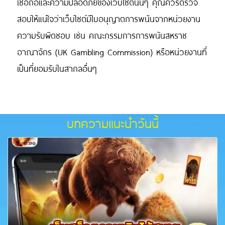
เชื่อถือและความปลอดภัยของเว็บไซต์นั้นๆ คุณควรตรวจ
สอบให้แน่ใจว่าเว็บไซต์มีใบอนุญาตการพนันจากหน่วยงาน
ความรับผิดชอบ เช่น คณะกรรมการการพนันสหราช
อาณาจักร (UK Gambling Commission) หรือหน่วยงานที่
เป็นที่ยอมรับในสากลอื่นๆ
บทความเเนะนำวันนี้