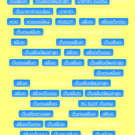
เว็บสล็อต
เว็บสล็อตใหม่ล่าสุด
บาคาร่า เว็บตรง
แทงบาคา
ร่า
เว็บบาคาร่าออนไลน์
บาคาร่า
บาคาร่าออนไลน์ เว็บบาคาร่า
หวย
หวยออนไลน์
PGSLOT
สล็อต
สล็อตเว็บตรง
เว็บตรงสล็อต
สล๊อต เว็บสล็อต เว็บสล็อตใหม่ล่าสุด สล็อต
สล็อต
สล็อตเว็บตรง
เว็บตรงสล็อต
สล๊อต
เว็บสล็อต
เว็บสล็อตใหม่ล่าสุด
สล็อต
สล็อตเว็บตรง
เว็บตรงสล็อต
สล๊อต
เว็บสล็อต
เว็บสล็อตใหม่ล่าสุด
สล็อตเว็บตรงฝากถอน true wallet ไม่มีขั้นต่ํา
เว็บตรงสล็อต
สล๊อต
สล็อตเว็บตรงเว็บสล็อต
เว็บสล็อตใหม่ล่าสุด
สล็อต
สล๊อต
สล็อตเว็บตรง
เว็บสล็อต
เว็บสล็อตใหม่ล่าสุด
สล็อต
เว็บตรงสล็อต
พีจีสล็อต
PG SLOT เว็บตรง
เว็บสล็อตวอเลท
เว็บหวย
เว็บตรงสล็อต
สล๊อต
สล็อตเว็บตรง
เว็บสล็อต
เว็บสล็อตใหม่ล่าสุดสล็อตสล็อต
สล็อตเว็บตรง
เว็บตรงสล็อต
สล๊อต
เว็บสล็อต