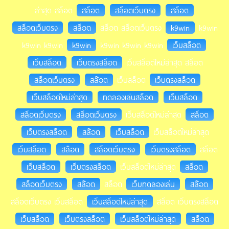
ล่าสุด สล็อต
สล็อต
สล็อตเว็บตรง
สล็อต
สล็อตเว็บตรง
สล็อต
สล็อต สล็อตเว็บตรง
k9win
k9win
k9win
k9win
k9win
k9win
k9win
k9win
เว็บสล็อต
เว็บสล็อต
เว็บตรงสล็อต
เว็บสล็อตใหม่ล่าสุด สล็อต
สล็อตเว็บตรง
สล๊อต
เว็บสล็อต
เว็บตรงสล็อต
เว็บสล็อตใหม่ล่าสุด
ทดลองเล่นสล็อต
เว็บสล็อต
สล็อตเว็บตรง
สล็อตเว็บตรง
เว็บสล็อตใหม่ล่าสุด
สล็อต
เว็บตรงสล็อต
สล๊อต
เว็บสล็อต
เว็บสล็อตใหม่ล่าสุด
เว็บสล็อต
สล๊อต
สล็อตเว็บตรง
เว็บตรงสล็อต
สล็อต
เว็บสล็อต
เว็บตรงสล็อต
เว็บสล็อตใหม่ล่าสุด
สล็อต
สล็อตเว็บตรง
สล๊อต
สล็อต
เว็บทดลองเล่น
สล๊อต
สล็อตเว็บตรง เว็บสล็อต
เว็บสล็อตใหม่ล่าสุด
สล็อต เว็บตรงสล็อต
เว็บสล็อต
เว็บตรงสล็อต
เว็บสล็อตใหม่ล่าสุด
สล็อต