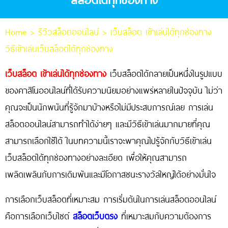
Home
>
รีวิวสล็อตออนไลน์
>
เว็บสล็อต เข้าเล่นได้ทุกช่องทาง
วิธีเข้าเล่นเว็บสล็อตได้ทุกช่องทาง
เว็บสล็อต เข้าเล่นได้ทุกช่องทาง
เว็บสล็อตได้กลายเป็นหนึ่งในรูปแบบ
ของคาสิโนออนไลน์ที่ได้รับความนิยมอย่างแพร่หลายในปัจจุบัน ไม่ว่า
คุณจะเป็นนักพนันที่รู้จักมาบ้างหรือไม่มีประสบการณ์เลย การเล่น
สล็อตออนไลน์สามารถทำได้ง่ายๆ และมีวิธีเข้าเล่นมากมายที่คุณ
สามารถเลือกใช้ได้ ในบทความนี้เราจะพาคุณไปรู้จักกับวิธีเข้าเล่น
เว็บสล็อตได้ทุกช่องทางอย่างละเอียด เพื่อให้คุณสามารถ
เพลิดเพลินกับการเดิมพันและมีโอกาสชนะรางวัลใหญ่ได้อย่างมั่นใจ
การเลือกเว็บสล็อตที่เหมาะสม การเริ่มต้นในการเล่นสล็อตออนไลน์
คือการเลือกเว็บไซต์
สล็อตเว็บตรง
ที่เหมาะสมกับความต้องการ