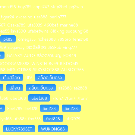
mond96 boy789 copa747 step2bet pg2win
iger24 okcasino usa888 berlin777
a567 Osaka789 ufa3939 460bet marine88
pap55 lava500 ufabetwins 818king sudpung168
pk89
omega55 riches888 789pro fenix168
g789 nagaway อเวจีสล็อต 365kub ving777
6
GALAXY AUTO สล็อตสายบุญ POK49
9 GOODGAME888 WIN8TH Bv99 RIKDOMS
68 MESLOT1688 SEXYSLOT888 ALLSLOT365
เว็บสล็อต
UFA
สล็อตเว็บตรง
ต
สล็อต
สล็อตเว็บตรง
aa2888 aa2888
t368 ubet368
ubet368
7fun7 7fun7 7fun7
9
kbet789 ibet128
ibet128
ibet128
 lyn168 ufa88s fox333
fast828
ufa7979
LUCKY789BET
WUKONG88