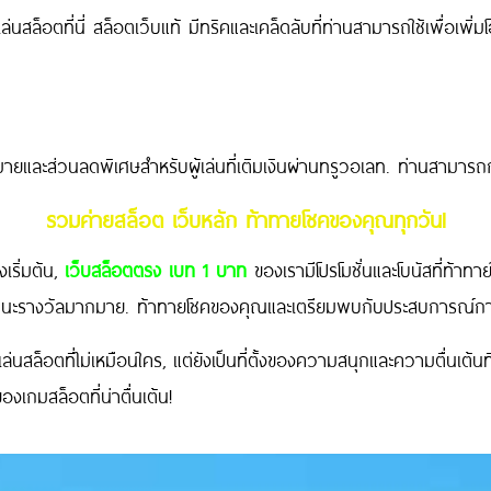
เล่นสล็อตที่นี่ สล็อตเว็บแท้ มีทริคและเคล็ดลับที่ท่านสามารถใช้เพื่อเ
กมายและส่วนลดพิเศษสำหรับผู้เล่นที่เติมเงินผ่านทรูวอเลท. ท่านสามารถก้
รวมค่ายสล็อต เว็บหลัก ท้าทายโชคของคุณทุกวัน!
งเริ่มต้น,
เว็บสล็อตตรง เบท 1 บาท
ของเรามีโปรโมชั่นและโบนัสที่ท้าทาย
ชนะรางวัลมากมาย. ท้าทายโชคของคุณและเตรียมพบกับประสบการณ์การเล่นส
็อตที่ไม่เหมือนใคร, แต่ยังเป็นที่ตั้งของความสนุกและความตื่นเต้นที่ไม่
งเกมสล็อตที่น่าตื่นเต้น!