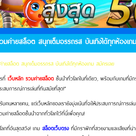
รวมค่ายสล็อต สนุกเต็มอรรถรส บันเทิงได้ทุกห้องเก
ค่ายสล็อต สนุกเต็มอรรถรส บันเทิงได้ทุกห้องเกม สมัครเลย
รที่
เว็บหลัก รวมค่ายสล็อต
ชั้นนำทั่วโลกในที่เดียว, พร้อมกับเกมที่มีกร
ระสบการณ์การเล่นที่ทันสมัยที่สุด!”
รับคนหลายคน, แต่เว็บหลักของเรายังมุ่งเน้นที่จะให้ประสบการณ์การเล่น
ค่ายสล็อตชั้นนำจากทั่วโลกไว้ที่นี่เพื่อคุณ!
่โลกที่อันสุดสวิง! เกม
สล็อตเว็บตรง
ที่มีกราฟิกที่สวยงามและเสียงที่น่าต