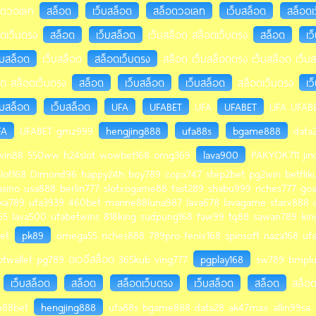
อตวอเลท
สล็อต
เว็บสล็อต
สล็อตวอเลท
เว็บสล็อต
สล็อตเ
อตเว็บตรง
สล็อต
เว็บสล็อต
เว็บสล็อต สล็อตเว็บตรง
สล็อต
เว
็บสล็อต
เว็บสล็อต
สล็อตเว็บตรง
สล็อต เว็บสล็อตตรง เว็บสล็อต เว็บ
อต สล็อตเว็บตรง
สล็อต
เว็บสล็อต
เว็บสล็อต
สล็อตเว็บตรง
เว
็บสล็อต
เว็บสล็อต
UFA
UFABET
UFA
UFABET
UFA UFAB
FA
UFABET gmz999
hengjing888
ufa88s
bgame888
data
in88 550ww h24slot wowbet168 omg369
lava900
PAKYOK711 ji
slot168 Dimond96 happy24h boy789 copa747 step2bet pg2win betflikus
asino usa888 berlin777 slotxogame88 fast289 shabu999 riches777 goat
ka789 ufa3939 460bet marine88luna987 lava678 lavagame starx888 d
55 lava500 ufabetwins 818king sudpung168 faw99 tq88 sawan789 kin
bet
pk89
omega55 riches888 789pro fenix168 spinsoft naza168 u
slotwallet pg789 อเวจีสล็อต 365kub ving777
pgplay168
sw789 bmplus
ง
เว็บสล็อต
สล็อต
สล็อตเว็บตรง
เว็บสล็อต
สล็อต
สล็อต
m88bet
hengjing888
ufa88s bgame888 data28 ak47max allin99sa