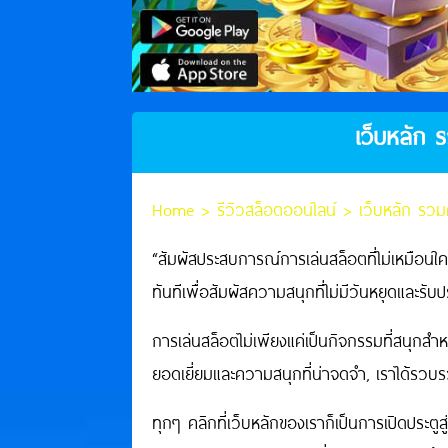
เว็บหลัก 
Home
>
รีวิวสล็อตออนไลน์
>
เว็บหลัก รวม
“สัมผัสประสบการณ์การเล่นสล็อตที่ไม่เหมือนใค
ทันทีเพื่อสัมผัสความสนุกที่ไม่มีวันหยุดและรับป
การเล่นสล็อตไม่เพียงแค่เป็นกิจกรรมที่สนุกสำห
ยอดเยี่ยมและความสนุกที่น่าจดจำ, เราได้รวบรวม
ทุกๆ คลิกที่เว็บหลักของเราก็เป็นการเปิดประตูสู