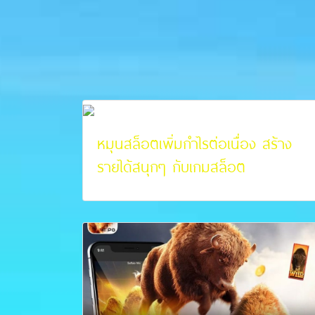
หมุนสล็อตเพิ่มกำไรต่อเนื่อง สร้าง
รายได้สนุกๆ กับเกมสล็อต