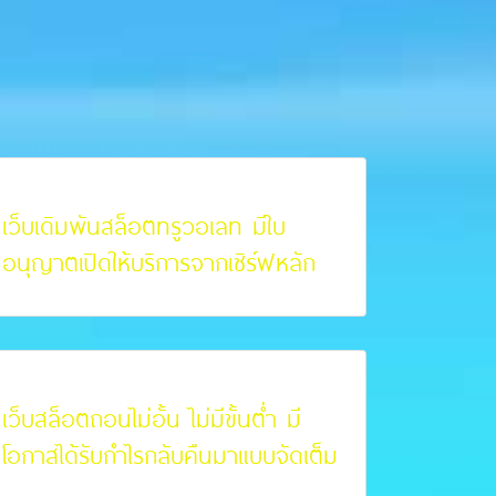
เว็บเดิมพันสล็อตทรูวอเลท มีใบ
อนุญาตเปิดให้บริการจากเซิร์ฟหลัก
เว็บสล็อตถอนไม่อั้น ไม่มีขั้นต่ำ มี
โอกาสได้รับกำไรกลับคืนมาแบบจัดเต็ม