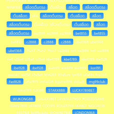
THEMASK168 MESLOT1688 SEXYSLOT888 ALLSLOT365 4K AUTO
WINK168
สล็อตเว็บตรง
เว็บสล็อต
สล็อต
สล็อตเว็บตรง
เว็บสล็อต
UFA
สล็อตเว็บตรง
เว็บสล็อต
สล็อต
สล็อตเว็บตรง
เว็บสล็อต สล็อตเว็บตรง
เว็บสล็อต
สล็อต
สล็อตเว็บตรง
aa2888 aa2888 aa2888
bet855
bet855
bet855
c2888
c2888
c2888
ubet368 ubet368
ubet368
7fun7 7fun7 7fun7 va2888 net va2888 net va2888
net u2bet u2bet u2bet kbet789
kbet789
kbet789 ibet128
ibet128
ibet128
wwb99 wwb99 wwb99
lion191
paris47 rio356 EtxBet Win289 99allure lyn168 ufa88s fox333
fast828
ufa7979 imfast28 bgame888 data28
mg99club
rome789 G2G88
STARX888
LUCKY789BET
WUKONG88
GALAXYBET LAVASLOT900 PGZEEDGAME
UFABET888 UFA888 CDO915 ROGER789 UFABET NIGOAL98
FAST168 betflixauto WOWBET168
LONDON168