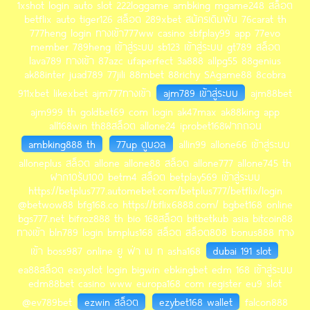
1xshot login auto slot 222loggame ambking mgame248 สล็อต
betflix auto tiger126 สล็อต 289xbet สมัครเดิมพัน 76carat th
777heng login ทางเข้า777ww casino sbfplay99 app 77evo
member 789heng เข้าสู่ระบบ sb123 เข้าสู่ระบบ gt789 สล็อต
lava789 ทางเข้า 87azc ufaperfect 3a888 allpg55 88genius
ak88inter juad789 77jili 88mbet 88richy SAgame88 8cobra
911xbet likexbet ajm777ทางเข้า
ajm789 เข้าสู่ระบบ
ajm88bet
ajm999 th goldbet69 com login ak47max ak88king app
all168win th88สล็อต allone24 iprobet168ฝากถอน
ambking888 th
77up ดูบอล
allin99 allone66 เข้าสู่ระบบ
alloneplus สล็อต allone allone88 สล็อต allone777 allone745 th
ฝาก10รับ100 betm4 สล็อต betplay569 เข้าสู่ระบบ
https://betplus777.automebet.com/betplus777/betflix/login
@betwow88 bfg168.co https://bflix6888.com/ bgbet168 online
bgs777.net bifroz888 th bio 168สล็อต bitbetkub asia bitcoin88
ทางเข้า bln789 login bmplus168 สล็อต สล็อต808 bonus888 ทาง
เข้า boss987 online ยู ฟ่า เบ ท asha168
dubai 191 slot
ea88สล็อต easyslot login bigwin ebkingbet edm 168 เข้าสู่ระบบ
edm88bet casino www europa168 com register eu9 slot
@ev789bet
ezwin สล็อต
ezybet168 wallet
falcon888