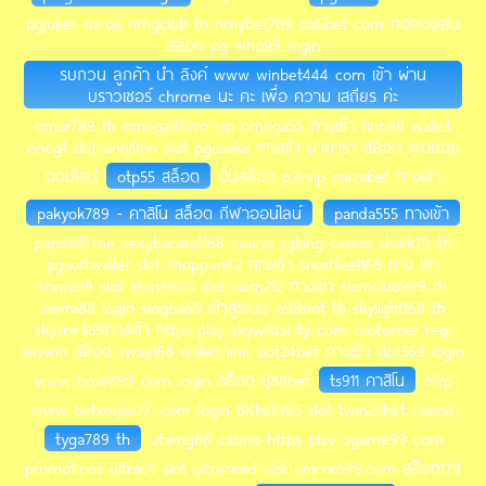
pgjoker narok nmgclub th nmybet789 oa6bet com ทดลองเล่น
สล็อต pg who99 login
รบกวน ลูกค้า นำ ลิงค์ www winbet444 com เข้า ผ่าน
บราวเซอร์ chrome นะ คะ เพื่อ ความ เสถียร ค่ะ
omar789 th omega100m vip omega55 ทางเข้า finn88 wallet
oneg1 slot onlyfinn slot pgosaka ทางเข้า บาคาร่า สล็อต ฟุตบอล
ออนไลน์
otp55 สล็อต
ปั่นสล็อต p2vvip paizabet ทางเข้า
pakyok789 - คาสิโน สล็อต กีฬาออนไลน์
panda555 ทางเข้า
panda81.me sexybacarat168 casino sgking casino shark79 th
pgsoftwallet slot shoppun42 ทางเข้า shortfeel168 ทาง เข้า
shrek99 slot shushi555 slot siam212 ทางเข้า siamclub999 th
sierra88 login singha66 เข้าสู่ระบบ n98slot th skylight168 th
skyline369ทางเข้า https play skywildscity com customer regi
skywin สล็อต sway168 wallet link slot24bet ทางเข้า slot369 login
www time899 com login สล็อต tj88bet
ts911 คาสิโน
http
www betvegas77. com login BKbet365 slot twin23bet casino
tyga789 th
ufamg88 casino https play ugame99 com
promotions ultrac4 slot ultrazeed slot unicorn99.com สล็อต179