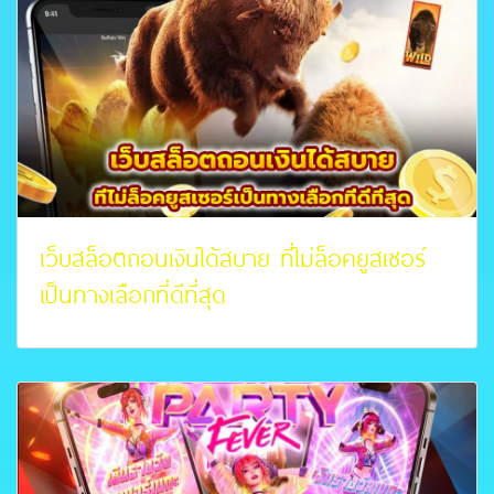
เว็บสล็อตถอนเงินได้สบาย ที่ไม่ล็อคยูสเซอร์
เป็นทางเลือกที่ดีที่สุด