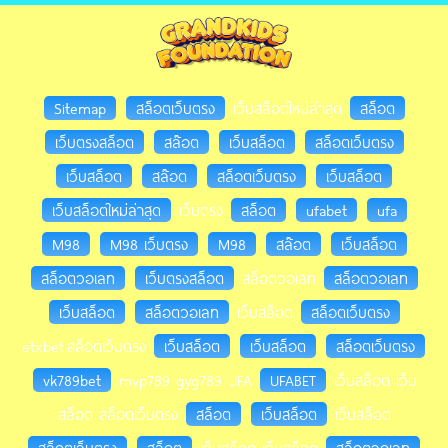
Sitemap
สล็อตเว็บตรง
เว็บสล็อตใหม่ล่าสุด
สล็อต
เว็บตรงสล็อต
สล๊อต
เว็บสล็อต
สล็อตเว็บตรง
เว็บสล็อต
สล๊อต
สล็อตเว็บตรง
เว็บสล็อต
เว็บสล็อตใหม่ล่าสุด
เว็บตรง
สล็อต
ufabet
ufa
M98
M98 เว็บตรง
M98
สล๊อต
เว็บสล็อต
สล็อตวอเลท
เว็บตรงสล็อต
สล็อตวอเลท
สล็อตวอเลท
เว็บสล็อต
สล็อตวอเลท
เว็บสล็อต
สล็อตเว็บตรง
etxbet.สล็อตเว็บตรง
เว็บสล็อต
เว็บสล็อต
สล็อตเว็บตรง
vk789bet
mvp789 gyg789 UFA
UFABET
เว็บสล็อต เว็บ
สล็อต สล็อตเว็บตรง
สล็อต
เว็บสล็อต
เว็บสล็อต