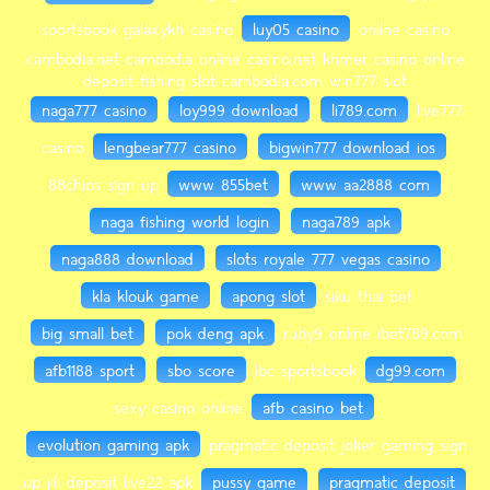
sportsbook galaxykh casino
luy05 casino
online casino
cambodia.net cambodia online casino.net khmer casino online
deposit fishing slot cambodia.com win777 slot
naga777 casino
loy999 download
li789.com
live777
casino
lengbear777 casino
bigwin777 download ios
88chips sign up
www 855bet
www aa2888 com
naga fishing world login
naga789 apk
naga888 download
slots royale 777 vegas casino
kla klouk game
apong slot
siku thai bet
big small bet
pok deng apk
ruby9 online ibet789.com
afb1188 sport
sbo score
ibc sportsbook
dg99.com
sexy casino online
afb casino bet
evolution gaming apk
pragmatic deposit joker gaming sign
up jili deposit live22 apk
pussy game
pragmatic deposit