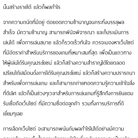
นั้นสร้างรายได้ แล้วก็ผลกำไร
จากความถนัดที่มีอยู่ ต่อยอดความชำนาญจนกระทั่งบรรลุผล
สำเร็จ มีความชำนาญ สามารถพินิจพิจารณา และก็ประเมินการ
เล่นได้ เพื่อการเล่นสบาย แล้วก็รวดเร็วทันใจ ควรจะมองหาเว็บไซต์
ที่มีอัตราค่าสำหรับบริการของเกมที่เหมาะสมที่สุด เพื่อเป็นแถวทาง
ให้ผู้เล่นได้รับคุณประโยชน์ แล้วก็สร้างความสำราญได้โดยตลอด
เปรียบได้เสมือนดั่งการได้รับคุณประโยชน์ แล้วก็สร้างความปรารถนา
สำหรับเพื่อการเล่นเกม และก็สามารถถ่ายทอดความรู้ความเข้าใจสิ่ง
ที่ดีเลิศ แล้วก็เป็นช่วงๆเวลาสำหรับการเล่นเกมที่รู้สึกถึงการยินยอม
รับเชื่อถือเว็บไซต์ ที่มีความซื่อต่อลูกค้า รวมทั้งการบริการที่ดี
เยี่ยมๆเลย
การเลือกเว็บไซต์ จะสามารถพนันกับผลกำไรไปได้อย่างมีความ