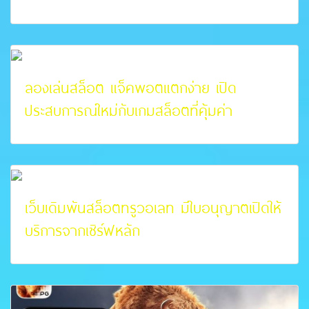
ลองเล่นสล็อต แจ็คพอตแตกง่าย เปิด
ประสบการณ์ใหม่กับเกมสล็อตที่คุ้มค่า
เว็บเดิมพันสล็อตทรูวอเลท มีใบอนุญาตเปิดให้
บริการจากเซิร์ฟหลัก