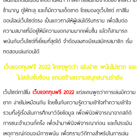
ชำนาญ ดูให้ทะลุ และก็มีความเด็ดขาด โดยมองดูเว็บไซต์ คาสิโน
ออนไลน์เว็บไซต์ตรง เป็นแถวทางให้ผู้เล่นได้รับทราบ เพื่อสืบต่อ
ความสบายที่มีอยู่ให้มีความงอกงามมากเพิ่มขึ้น แล้วก็สามารถ
พนันกับเว็บไซต์ที่เยี่ยมที่สุดได้ จำต้องลงทะเบียนสมัครสมาชิก เริ่ม
ทดสอบเล่นก่อนได้
เว็บแจกทุนฟรี 2022 ใครๆพูดว่า เล่นง่าย พนันไม่ยาก และ
ไม่สลับซับซ้อน แถมสร้างความสนุกสนานร่าเริง
เว็บไซต์คาสิโน
เว็บแจกทุนฟรี 2022
แต่ละคนพูดว่าการเล่นมีความ
ยาก ง่ายไม่เหมือนกัน โดยขึ้นกับความรู้ความเข้าใจทำความเข้าใจ
รวมทั้งรู้เรื่องในการศึกษาวิจัยข้อมูล เพื่อพินิจพิจารณาจากสถิติ
การชนะจำนวนกี่ครั้ง เพื่อนำมาพินิจพิจารณาก่อน และก็ประเมิน
เหตุการณ์ก่อนจะมีการพนัน เพื่อทราบวิถีทางสำหรับในการเล่น