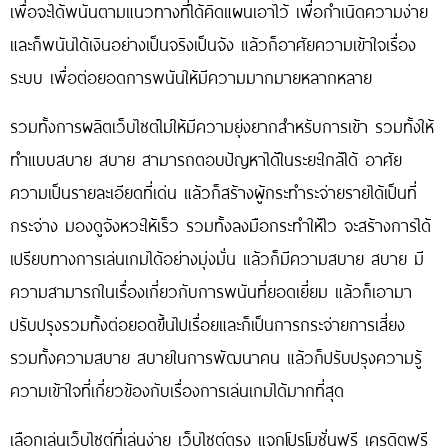
เพื่อจะได้พนันตามแนวทางที่ได้คิดแผนเอาไว้ เพื่อกำเนิดความง่าย
และก็พนันได้เงินอย่างเป็นจริงเป็นจัง แล้วก็อาศัยความเข้าใจเรื่อง
ระบบ เพื่อต่อยอดการพนันให้มีความมากมายหลากหลาย
รวมทั้งการผลิตเว็บไซต์ไม่ให้มีความยุ่งยากสำหรับการเข้า รวมทั้งให้
ทำแบบสบาย สบาย สามารถตอบปัญหาได้ในระยะใกล้ได้ อาศัย
ความเป็นรายละเอียดที่เด่น แล้วก็สร้างผู้กระทำระจ่ายรายได้เป็นที่
กระจ่าง มองดูจังหวะให้เร็ว รวมทั้งลงมือกระทำให้ไว จะสร้างการได้
เปรียบทางการเล่นเกมได้อย่างมุ่งมั่น แล้วก็มีความสบาย สบาย มี
ความสามารถในเรื่องเกี่ยวกับการพนันที่ยอดเยี่ยม แล้วก็เอามา
ปรับปรุงรวมทั้งต่อยอดขึ้นไปเรื่อยและก็เป็นการกระจ่ายการเสี่ยง
รวมทั้งความสบาย สบายในการพัฒนาคน แล้วก็ปรับปรุงความรู้
ความเข้าใจที่เกี่ยวข้องกับเรื่องการเล่นเกมได้มากที่สุด
เลือกเล่นเว็บไซต์ที่เล่นง่าย เว็บไซต์ตรง แจกโปรโมชั่นฟรี เครดิตฟรี