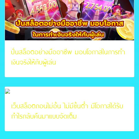
ปั่นสล็อตอย่างมืออาชีพ มอบโอกาสในการทำ
เงินจริงให้กับผู้เล่น
เว็บสล็อตถอนไม่อั้น ไม่มีขั้นต่ำ มีโอกาสได้รับ
กำไรกลับคืนมาแบบจัดเต็ม