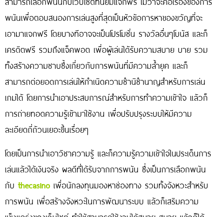
สามารถเลือกพนันกับเว็บไซต์ที่นิยมแจกฟรี ไม่ว่าจะคือเรื่องของการ
พนันเพื่อตอบสนองการเล่นสูงที่สุดเป็นหัวข้อการหาของขวัญที่จะ
เอามาแจกฟรี โดยบางทีอาจจะเป็นโปรโมชั่น รางวัลอื่นๆโบนัส และก็
เครดิตฟรี รวมถึงแจ็คพอต เพื่อผู้เล่นได้รับความสบาย บาย รวม
ทั้งสร้างความซาบซึ้งเกี่ยวกับการพนันที่มีความล้ำยุค และก็
สามารถต่อยอดการเล่นให้กำเนิดความชำนิชำนาญสำหรับการเล่น
เกมได้ โดยการนำเอาประสบการณ์สำหรับการทำความเข้าใจ แล้วก็
การถ่ายทอดความรู้เข้ามาใช้งาน เพื่อปรับปรุงระบบให้มีความ
ละเอียดถี่ถ้วนเยอะขึ้นเรื่อยๆ
โดยเป็นการนำเอาวิชาความรู้ และก็ความรู้ความเข้าใจในประเด็นการ
เล่นแล้วได้เงินจริง ผลดีที่ได้รับจากการพนัน ซึ่งเป็นการเลือกพนัน
กับ
thecasino
เพื่อนักลงทุนมองหาช่องทาง รวมทั้งจังหวะสำหรับ
การพนัน เพื่อสร้างจังหวะในการพัฒนาระบบ แล้วก็เสริมความ