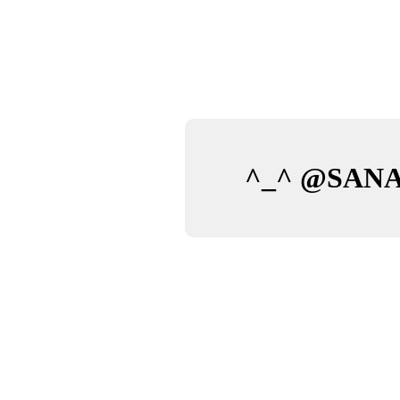
^_^ @SAN