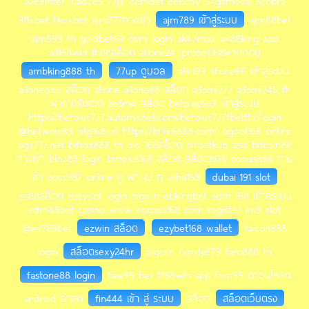
ak88inter juad789 77jili 88mbet 88richy SAgame88 8cobra
911xbet likexbet ajm777ทางเข้า
ajm789 เข้าสู่ระบบ
ajm88bet
ajm999 th goldbet69 com login ak47max ak88king app
all168win th88สล็อต allone24 iprobet168ฝากถอน
ambking888 th
77up ดูบอล
allin99 allone66 เข้าสู่ระบบ
alloneplus สล็อต allone allone88 สล็อต allone777 allone745 th
ฝาก10รับ100 betm4 สล็อต betplay569 เข้าสู่ระบบ
https://betplus777.automebet.com/betplus777/betflix/login
@betwow88 bfg168.co https://bflix6888.com/ bgbet168 online
bgs777.net bifroz888 th bio 168สล็อต bitbetkub asia bitcoin88
ทางเข้า bln789 login bmplus168 สล็อต สล็อต808 bonus888 ทาง
เข้า boss987 online ยู ฟ่า เบ ท asha168
dubai 191 slot
ea88สล็อต easyslot login bigwin ebkingbet edm 168 เข้าสู่ระบบ
edm88bet casino www europa168 com register eu9 slot
@ev789bet
ezwin สล็อต
ezybet168 wallet
falcon888
login
สล็อตsexy24hr
bigwin family879 faro888 th
fastone88 login
faw99 bet ff88win app fhm99 ดาวน์โหลด
android ล่าสุด
fin444 เข้า สู่ ระบบ
สล็อต
สล็อตเว็บตรง