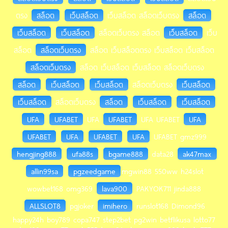
ตรง
สล็อต
เว็บสล็อต
เว็บสล็อต สล็อตเว็บตรง
สล็อต
เว็บสล็อต
เว็บสล็อต
สล็อตเว็บตรง สล็อต
เว็บสล็อต
เว็บ
สล็อต
สล็อตเว็บตรง
สล็อต เว็บสล็อตตรง เว็บสล็อต เว็บสล็อต
สล็อตเว็บตรง
สล็อต เว็บสล็อต เว็บสล็อต สล็อตเว็บตรง
สล็อต
เว็บสล็อต
เว็บสล็อต
สล็อตเว็บตรง
เว็บสล็อต
เว็บสล็อต
สล็อตเว็บตรง
สล็อต
เว็บสล็อต
เว็บสล็อต
UFA
UFABET
UFA
UFABET
UFA UFABET
UFA
UFABET
UFA
UFABET
UFA
UFABET gmz999
hengjing888
ufa88s
bgame888
data28
ak47max
allin99sa
pgzeedgame
mgwin88 550ww h24slot
wowbet168 omg369
lava900
PAKYOK711 jinda888
ALLSLOT8
pgjoker
imihero
runslot168 Dimond96
happy24h boy789 copa747 step2bet pg2win betflikusa lotto77