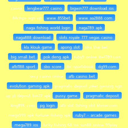
casino
lengbear777 casino
bigwin777 download ios
88chips sign up
www 855bet
www aa2888 com
naga fishing world login
naga789 apk
naga888 download
slots royale 777 vegas casino
kla klouk game
apong slot
siku thai bet
big small bet
pok deng apk
ruby9 online ibet789.com
afb1188 sport
sbo score
ibc sportsbook
dg99.com
sexy casino online
afb casino bet
evolution gaming apk
pragmatic deposit joker gaming sign
up jili deposit live22 apk
pussy game
pragmatic deposit
king855. com
pg login
afb slot fishing slot khmer.com
mega999 apk fortune fishing apk
ruby7 - arcade games
mega789 ios
lucky fishing 68 ios sun88 online 99play