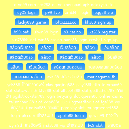
gmg99.com sbc288 game megapari apk galaxykh slot
luy05 login
p99 live
ambkhr login
bgg88 vip
lucky899 game
lotto2222.co
kh388 sign up
h99 bet
u1win88 login
b3 casino
ks288 register
aus789kh net win88 casino naga88 login ccwbet sign up
สล็อตเว็บตรง
สล็อต
เว็บสล็อต
สล็อต
เว็บสล็อต
สล็อตเว็บตรง
สล็อต
สล็อตเว็บตรง
สล็อต
เว็บสล็อต
สล็อต
เว็บสล็อต
สล็อตทดลองเล่น
ทดลองเล่นเกมสล็อต
ทดลองเล่นสล็อต
ava168 สมัครสมาชิก
marinagame th
yak888 โค้ดเครดิตฟรี play gaojing888 play.188betth temmax69
slot slotsawan th ktv888 slot alfabet888 slot godfather789 ทาง
เข้า pgslotrockstar789 login betyung slot queen88 online casino
talumchao168 slot vvip888ทางเข้า pgzeedtox slot tgs888 vip
เข้าสู่ระบบ pglisa888 ทางเข้า pgreplay slot mungmeebet888
login p6.com เข้าสู่ระบบ
apollo88 login
gcwin99 ทางเข้า
wym9th เครดิตฟรี jinda888 vip เข้าสู่ระบบ
kc9 slot
ผลบอล