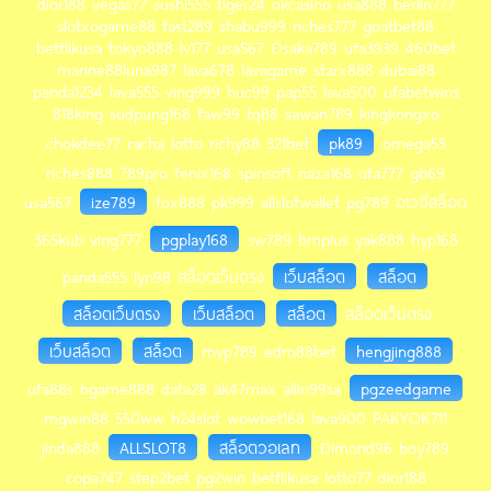
dior188 vegas77 sushi555 tiger24 okcasino usa888 berlin777
slotxogame88 fast289 shabu999 riches777 goatbet88
betflikusa tokyo888 lv177 usa567 Osaka789 ufa3939 460bet
marine88luna987 lava678 lavagame starx888 dubai88
panda1234 lava555 ving999 huc99 pap55 lava500 ufabetwins
818king sudpung168 faw99 tq88 sawan789 kingkongxo
chokdee77 racha lotto richy88 321bet
pk89
omega55
riches888 789pro fenix168 spinsoft naza168 ufa777 gb69
usa567
ize789
fox888 pk999 allslotwallet pg789 อเวจีสล็อต
365kub ving777
pgplay168
sw789 bmplus yak888 hyp168
panda555 lyn98 สล็อตเว็บตรง
เว็บสล็อต
สล็อต
สล็อตเว็บตรง
เว็บสล็อต
สล็อต
สล็อตเว็บตรง
เว็บสล็อต
สล็อต
mvp789 edm88bet
hengjing888
ufa88s bgame888 data28 ak47max allin99sa
pgzeedgame
mgwin88 550ww h24slot wowbet168 lava900 PAKYOK711
jinda888
ALLSLOT8
สล็อตวอเลท
Dimond96 boy789
copa747 step2bet pg2win betflikusa lotto77 dior188