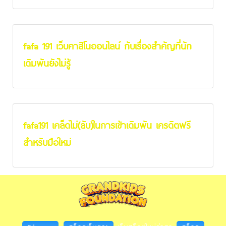
fafa 191 เว็บคาสิโนออนไลน์ กับเรื่องสำคัญที่นัก
เดิมพันยังไม่รู้
fafa191 เคล็ดไม่(ลับ)ในการเข้าเดิมพัน เครดิตฟรี
สำหรับมือใหม่