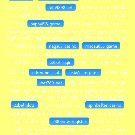
game maha9 com
fafa9898.net
fafa366 com fafa369 sign
up fafa126 login net fafa4u game exzra123 casino exzra24
login
happy818 game
fafa788 casino fafa818 com
fafa4winkh fafa911 login fafa24h net ubet369 game exzra555
login xbet855 register bet4win net webet888 login sp855 net
fafa159 register
naga87 casino
macau855 game
fafasuper8 login fafakingstar slot ecwbet88 register k8bet net
bet108win game
e2bet login
hb88.com zoo666 login
afb88.com
askmebet slot
lucky1u register
ph2888 login
afbcash com
ibet789 net
855play sports ss3636 sign up
vk88 login 88wanwin net 88wanwin register afbwin login
ew855 net khb855 com ace39 login gwin77 casino eu9 login
22bet slots
afbgo net dbbet login
spinbetter casino
cambo8 sign up betwinner online 888starz casino bong855
login me88 com
2888new register
cam96vip slots
surewinkh net zoo666 login afb88.com askmebet slot lucky1u