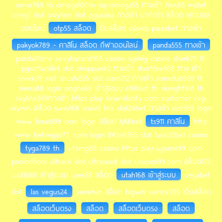
omar789 th omega100m vip omega55 ทางเข้า finn88 wallet
oneg1 slot onlyfinn slot pgosaka ทางเข้า บาคาร่า สล็อต ฟุตบอล
ออนไลน์
otp55 สล็อต
ปั่นสล็อต p2vvip paizabet ทางเข้า
pakyok789 - คาสิโน สล็อต กีฬาออนไลน์
panda555 ทางเข้า
panda81.me sexybacarat168 casino sgking casino shark79 th
pgsoftwallet slot shoppun42 ทางเข้า shortfeel168 ทาง เข้า
shrek99 slot shushi555 slot siam212 ทางเข้า siamclub999 th
sierra88 login singha66 เข้าสู่ระบบ n98slot th skylight168 th
skyline369ทางเข้า https play skywildscity com customer regi
skywin สล็อต sway168 wallet link slot24bet ทางเข้า slot369 login
www time899 com login สล็อต tj88bet
ts911 คาสิโน
http
www betvegas77. com login BKbet365 slot twin23bet casino
tyga789 th
ufamg88 casino https play ugame99 com
promotions ultrac4 slot ultrazeed slot unicorn99.com สล็อต179
usd1688 เข้าสู่ระบบ user88 สล็อต
utah168 เข้าสู่ระบบ
vegabet
slot
las vegus24
venefun สล็อต bigwin venice789 เว็บสล็อต
สล็อตเว็บตรง
สล็อต
สล็อตเว็บตรง
สล็อต