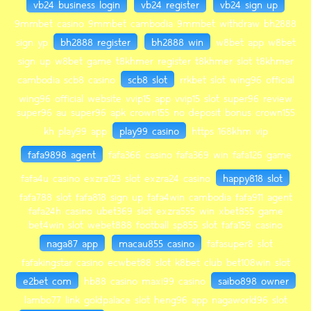
vb24 business login
vb24 register
vb24 sign up
9mmbet casino 9mmbet cambodia 9mmbet withdraw bh2888
sign yp
bh2888 register
bh2888 win
w8bet app w8bet
sign up w8bet game t8khmer register t8khmer slot t8khmer
cambodia scb8 casino
scb8 slot
rrkbet slot wing96 official
wing96 official website vvip15 app vvip15 slot super96 review
super96 au super96 apk crown155 no deposit bonus crown155
kh play99 app
play99 casino
https 168khm vip
fafa9898 agent
fafa366 casino fafa369 win fafa126 game
fafa4u casino exzra123 slot exzra24 casino
happy818 slot
fafa788 slot fafa818 sign up fafa4win cambodia fafa911 agent
fafa24h casino ubet369 slot exzra555 win xbet855 game
bet4win slot webet888 football sp855 slot fafa159 casino
naga87 app
macau855 casino
fafasuper8 slot
fafakingstar casino ecwbet88 slot k8bet club bet108win slot
e2bet com
hb88 casino maxi99 casino
saibo898 owner
lambo77 link goldpalace slot heng96 app nagaworld96 slot