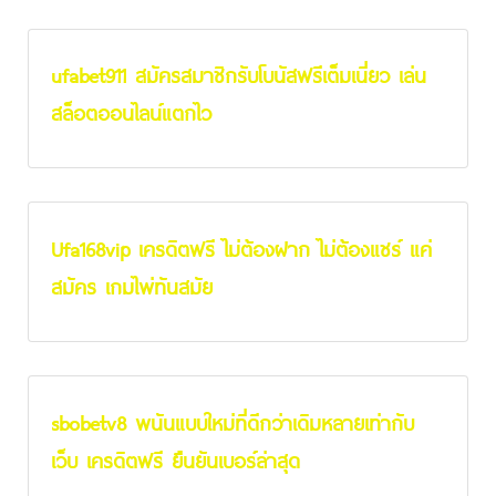
ufabet911 สมัครสมาชิกรับโบนัสฟรีเต็มเนี่ยว เล่น
สล็อตออนไลน์แตกไว
Ufa168vip เครดิตฟรี ไม่ต้องฝาก ไม่ต้องแชร์ แค่
สมัคร เกมไพ่ทันสมัย
sbobetv8 พนันแบบใหม่ที่ดีกว่าเดิมหลายเท่ากับ
เว็บ เครดิตฟรี ยืนยันเบอร์ล่าสุด