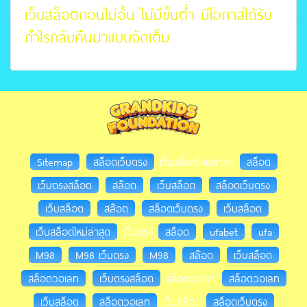
เว็บสล็อตถอนไม่อั้น ไม่มีขั้นต่ำ มีโอกาสได้รับ
กำไรกลับคืนมาแบบจัดเต็ม
Sitemap
สล็อตเว็บตรง
เว็บสล็อตใหม่ล่าสุด
สล็อต
เว็บตรงสล็อต
สล๊อต
เว็บสล็อต
สล็อตเว็บตรง
เว็บสล็อต
สล๊อต
สล็อตเว็บตรง
เว็บสล็อต
เว็บสล็อตใหม่ล่าสุด
เว็บตรง
สล็อต
ufabet
ufa
M98
M98 เว็บตรง
M98
สล๊อต
เว็บสล็อต
สล็อตวอเลท
เว็บตรงสล็อต
สล็อตวอเลท
สล็อตวอเลท
เว็บสล็อต
สล็อตวอเลท
เว็บสล็อต
สล็อตเว็บตรง