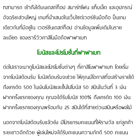
ทสามารถ เข้าถึงได้บนเดสก์ท็อป สมาร์ทโฟน แท็บเล็ต และอุปกรณ์
อัจฉริยะส่วนใหญ่ เกมที่นำเสนอในเว็บไซต์เวอร์ชันมือถือ ป็นเกม
เดียวกับที่มีอยู่ใน เวอร์ชันเดสก์ท็อป อ่านข้อมูลเพิ่มเติมในราย
ละเอียด ของเรารีวิวคาสิโนมือถือฟาฟาเบท
โบนัสและโปรโมชั่นที่ฟาฟาเบท
ต่อไปเราจะมาดูโบนัสและโปรโมชั่นต่างๆ ที่คาสิโนฟาฟาเบท โดยเริ่ม
จากโบนัสต้อนรับ โบนัสต้อนรับจะช่วย ให้คุณมีโอกาสที่จะสร้างรายได้
ถึงเครดิต 500 ในเงินโบนัสและขึ้นไปโบนัส 50 สปินในวันที่ 3 เงิน
ฝากครั้งแรกของคุณ คุณจะได้รับโบนัส 100% ถึงเครดิต 100 เงิน
ฝากครั้งแรกของคุณพร้อมกับ 25 สปินได้ที่สายด่วนสปินหรือผลไม้
นอกจากโบนัสต้อนรับแล้วยัง มีโปรแกรมคะแนนที่ให้รางวัล แก่ลูกค้า
ระยะยาวอีกด้วย ผู้เล่นใหม่จะได้รับคะแนนความภักดี 500 คะแนน