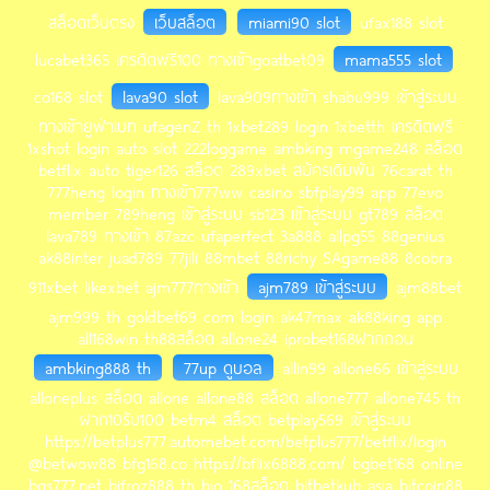
สล็อตเว็บตรง
เว็บสล็อต
miami90 slot
ufax188 slot
lucabet365 เครดิตฟรี100 ทางเข้าgoatbet09
mama555 slot
co168 slot
lava90 slot
lava909ทางเข้า shabu999 เข้าสู่ระบบ
ทางเข้ายูฟ่าเบท ufagenZ th 1xbet289 login 1xbetth เครดิตฟรี
1xshot login auto slot 222loggame ambking mgame248 สล็อต
betflix auto tiger126 สล็อต 289xbet สมัครเดิมพัน 76carat th
777heng login ทางเข้า777ww casino sbfplay99 app 77evo
member 789heng เข้าสู่ระบบ sb123 เข้าสู่ระบบ gt789 สล็อต
lava789 ทางเข้า 87azc ufaperfect 3a888 allpg55 88genius
ak88inter juad789 77jili 88mbet 88richy SAgame88 8cobra
911xbet likexbet ajm777ทางเข้า
ajm789 เข้าสู่ระบบ
ajm88bet
ajm999 th goldbet69 com login ak47max ak88king app
all168win th88สล็อต allone24 iprobet168ฝากถอน
ambking888 th
77up ดูบอล
allin99 allone66 เข้าสู่ระบบ
alloneplus สล็อต allone allone88 สล็อต allone777 allone745 th
ฝาก10รับ100 betm4 สล็อต betplay569 เข้าสู่ระบบ
https://betplus777.automebet.com/betplus777/betflix/login
@betwow88 bfg168.co https://bflix6888.com/ bgbet168 online
bgs777.net bifroz888 th bio 168สล็อต bitbetkub asia bitcoin88