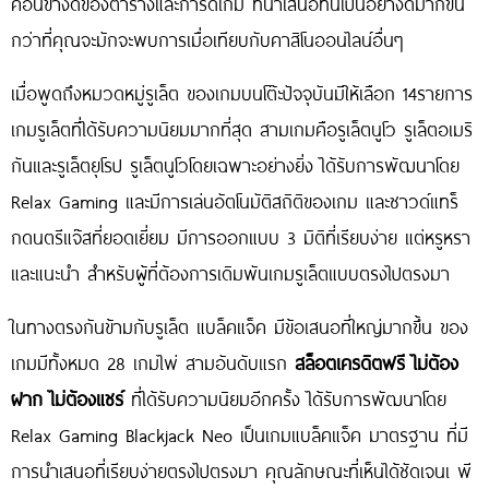
ค่อนข้างดีของตารางและการ์ดเกม ที่นำเสนอที่นี่เป็นอย่างดีมากขึ้น
กว่าที่คุณจะมักจะพบการเมื่อเทียบกับคาสิโนออนไลน์อื่นๆ
เมื่อพูดถึงหมวดหมู่รูเล็ต ของเกมบนโต๊ะปัจจุบันมีให้เลือก 14รายการ
เกมรูเล็ตที่ได้รับความนิยมมากที่สุด สามเกมคือรูเล็ตนูโว รูเล็ตอเมริ
กันและรูเล็ตยุโรป รูเล็ตนูโวโดยเฉพาะอย่างยิ่ง ได้รับการพัฒนาโดย
Relax Gaming และมีการเล่นอัตโนมัติสถิติของเกม และซาวด์แทร็
กดนตรีแจ๊สที่ยอดเยี่ยม มีการออกแบบ 3 มิติที่เรียบง่าย แต่หรูหรา
และแนะนำ สำหรับผู้ที่ต้องการเดิมพันเกมรูเล็ตแบบตรงไปตรงมา
ในทางตรงกันข้ามกับรูเล็ต แบล็คแจ็ค มีข้อเสนอที่ใหญ่มากขึ้น ของ
เกมมีทั้งหมด 28 เกมไพ่ สามอันดับแรก
สล็อตเครดิตฟรี ไม่ต้อง
ฝาก ไม่ต้องแชร์
ที่ได้รับความนิยมอีกครั้ง ได้รับการพัฒนาโดย
Relax Gaming Blackjack Neo เป็นเกมแบล็คแจ็ค มาตรฐาน ที่มี
การนำเสนอที่เรียบง่ายตรงไปตรงมา คุณลักษณะที่เห็นได้ชัดเจนเ พี