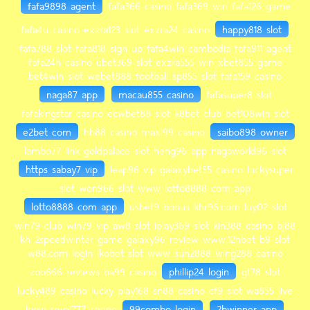
fafa9898 agent
fafa366 casino fafa369 win fafa126 game
fafa4u casino exzra123 slot exzra24 casino
happy818 slot
fafa788 slot fafa818 sign up fafa4win cambodia fafa911 agent
fafa24h casino ubet369 slot exzra555 win xbet855 game
bet4win slot webet888 football sp855 slot fafa159 casino
naga87 app
macau855 casino
fafasuper8 slot
fafakingstar casino ecwbet88 slot k8bet club bet108win slot
e2bet com
hb88 casino maxi99 casino
saibo898 owner
lambo77 link goldpalace slot heng96 app nagaworld96 slot
https sabay7 vip
leap96 vip galaxybet55 casino luckysuper
slot won966 slot www lotto8888 com app
lotto8888 com app
usbet9 bonus khr96.com luy02 slot
win79 club win79 vip aw8 slot iplay369 slot kin388 casino bj88
kh 2speedwinter game galaxy96 review www.12hbet b9 slot
w88.com login ikobet slot www sun2888 wing288 casino
zoo666 reviews ba99 casino
phillip24 login
gt78 slot
lucky489 casino lucky play168 sn88 casino cf9 slot wa855 live
login royal777 casino
99combo login
2bwinner app