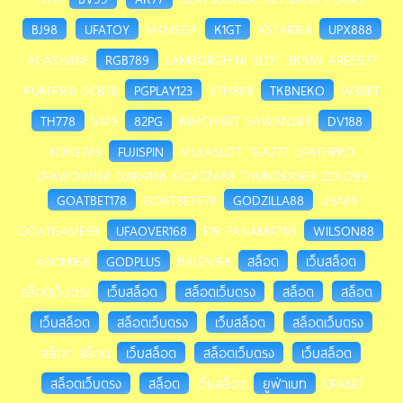
BJ98
UFATOY
M4MEGA
K1GT
XSTAR168
UPX888
ACASH888
RGB789
LAMBORGHINI SLOT BK989 ARESS77
KUMA168 SCB38
PGPLAY123
VTH888
TKBNEKO
W3BET
TH778
VM9
82PG
KIMCHIBET SAWAN289
DV188
BONE789
FUJISPIN
MULASLOT TGA777 UFATHPRO
UFAWOW168 DARA168 GOATZA88 THUNDER369 ZOLO99
GOATBET178
GOATBET678
GODZILLA88
USA89
GOATGAME99
UFAOVER168
E19 PANAMA789
WILSON88
AROM168
GODPLUS
BALEN168
สล็อต
เว็บสล็อต
สล็อตเว็บตรง
เว็บสล็อต
สล็อตเว็บตรง
สล็อต
สล็อต
เว็บสล็อต
สล็อตเว็บตรง
เว็บสล็อต
สล็อตเว็บตรง
สล็อต สล็อต
เว็บสล็อต
สล็อตเว็บตรง
เว็บสล็อต
สล็อตเว็บตรง
สล็อต
เว็บสล็อต
ยูฟ่าเบท
UFABET