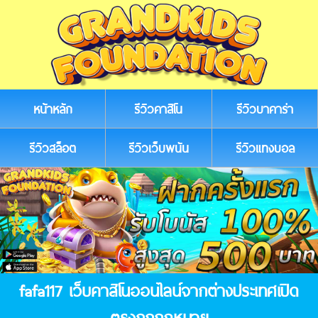
หน้าหลัก
รีวิวคาสิโน
รีวิวบาคาร่า
รีวิวสล็อต
รีวิวเว็บพนัน
รีวิวแทงบอล
fafa117 เว็บคาสิโนออนไลน์จากต่างประเทศเปิด
ตรงถูกกฎหมาย