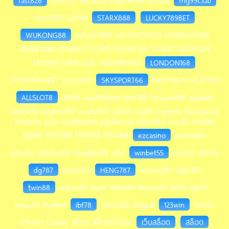
fast828
ufa7979 imfast28 bgame888 data28
mg99club
rome789 G2G88
STARX888
LUCKY789BET
WUKONG88
GALAXYBET LAVASLOT900 PGZEEDGAME
UFABET888 UFA888 CDO915 ROGER789 UFABET NIGOAL98
FAST168 betflixauto WOWBET168
LONDON168
SPORTKINGBET LAVA900
SKYSPORT66
PAKYOK711 NEXT789
ALLSLOT8
ib888 asia999bets ibet789 lazywin888 pgjoker
zeed456 ezybet789 oxybet147 allslot wallet ezybets lasvegas24
noname auto kingthai168 pgjokervip allslot365 ezx321 flix888
tkb138 FAFA188 FAFA188 FAFA188
ezcasino
panda469
ufascbx playfun99 hongtae88 w69
winbet55
pro787 oho99
dg787
bsbet555
HENG787
metang99 tiger787
twin88
nigma88 star8 fitbet88 thesea99 ibf88 rg4th
areaslot the1bet
ibf78
123win88 123goal
123win
lion123
123over 123play สล็อต สล็อตเว็บตรง
เว็บสล็อต
สล็อต