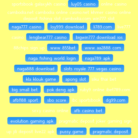
sportsbook galaxykh casino
luy05 casino
online casino
cambodia.net cambodia online casino.net khmer casino online
deposit fishing slot cambodia.com win777 slot
naga777 casino
loy999 download
li789.com
live777
casino
lengbear777 casino
bigwin777 download ios
88chips sign up
www 855bet
www aa2888 com
naga fishing world login
naga789 apk
naga888 download
slots royale 777 vegas casino
kla klouk game
apong slot
siku thai bet
big small bet
pok deng apk
ruby9 online ibet789.com
afb1188 sport
sbo score
ibc sportsbook
dg99.com
sexy casino online
afb casino bet
evolution gaming apk
pragmatic deposit joker gaming sign
up jili deposit live22 apk
pussy game
pragmatic deposit