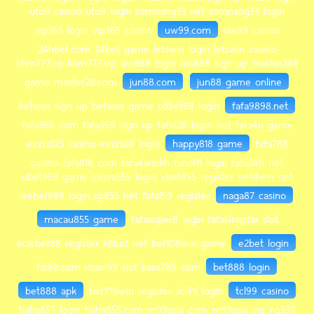
ufo9 casino ufo9 login somnang33 net somnang33 login
vip365 login vip365 casino
uw99.com
uw99 casino
24hbet.com 24bet game letswin login letswin casino
khm777.co khm777.vip leo888 login leo888 sign up master288
game master28.com
jun88.com
jun88 game online
betwos sign up betwos game cdbet88 login
fafa9898.net
fafa366 com fafa369 sign up fafa126 login net fafa4u game
exzra123 casino exzra24 login
happy818 game
fafa788
casino fafa818 com fafa4winkh fafa911 login fafa24h net
ubet369 game exzra555 login xbet855 register bet4win net
webet888 login sp855 net fafa159 register
naga87 casino
macau855 game
fafasuper8 login fafakingstar slot
ecwbet88 register k8bet net bet108win game
e2bet login
hb88.com maxi99 slot kasa789 com
bet888 login
bet888 apk
bet109win register tcl99 login
tcl99 casino
haha855 login haha855.com m99asia com m99asia vip ng333