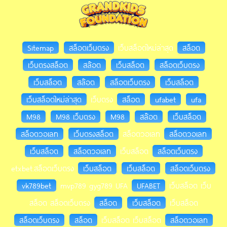
Sitemap
สล็อตเว็บตรง
เว็บสล็อตใหม่ล่าสุด
สล็อต
เว็บตรงสล็อต
สล๊อต
เว็บสล็อต
สล็อตเว็บตรง
เว็บสล็อต
สล๊อต
สล็อตเว็บตรง
เว็บสล็อต
เว็บสล็อตใหม่ล่าสุด
เว็บตรง
สล็อต
ufabet
ufa
M98
M98 เว็บตรง
M98
สล๊อต
เว็บสล็อต
สล็อตวอเลท
เว็บตรงสล็อต
สล็อตวอเลท
สล็อตวอเลท
เว็บสล็อต
สล็อตวอเลท
เว็บสล็อต
สล็อตเว็บตรง
etxbet.สล็อตเว็บตรง
เว็บสล็อต
เว็บสล็อต
สล็อตเว็บตรง
vk789bet
mvp789 gyg789 UFA
UFABET
เว็บสล็อต เว็บ
สล็อต สล็อตเว็บตรง
สล็อต
เว็บสล็อต
เว็บสล็อต
สล็อตเว็บตรง
สล็อต
เว็บสล็อต เว็บสล็อต
สล็อตวอเลท