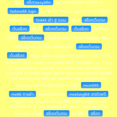
login
สล็อตsexy24hr
bigwin family879 faro888 th
fastone88 login
faw99 bet ff88win app fhm99 ดาวน์โหลด
android ล่าสุด
fin444 เข้า สู่ ระบบ
สล็อต
สล็อตเว็บตรง
เว็บสล็อต
สล็อต
สล็อตเว็บตรง
เว็บสล็อต
เว็บสล็อต
สล็อต
สล็อตเว็บตรง
เว็บสล็อต สล็อตเว็บตรง เว็บสล็อต สล็อต
สล็อตเว็บตรง เว็บสล็อต สล็อตเว็บตรง
สล็อตเว็บตรง
เว็บสล็อต
infyfun สล็อต ingoal88 slot instarfun slot ism789
th itim99 สล็อต iwin555 th เกมไพ่ดัมมี่ฟรี ize222สล็อต ize777ทาง
เข้า jackpot911.com jaidee88 slot jedifun auto jetbet888 slot
jgaming99 th ทางเข้า bigwin jkbet8 login fun88 เข้าระบบ jood88
slot jooxfun auto jqk8 slot max1hiso login neon24h slot
max1omg slot mhc168 ทางเข้า club168
mcm999
me88 ทางเข้า
meehay569 slot
meetang168 เครดิตฟรี
mega777 slot megac4 slot pgx888 ทางเข้า megawin slot
meslot168 เข้า สู่ ระบบ messi365 เข้า สู่ระบบ messi vip สล็อต
mewinfun สล็อต
สล็อตเว็บตรง
เว็บสล็อต
สล็อต