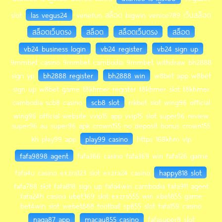
slot
las vegus24
venefun สล็อต bigwin venice789 เว็บสล็อต
สล็อตเว็บตรง
สล็อต
สล็อตเว็บตรง
สล็อต
vb24 business login
vb24 register
vb24 sign up
9mmbet casino 9mmbet cambodia 9mmbet withdraw bh2888
sign yp
bh2888 register
bh2888 win
w8bet app w8bet
sign up w8bet game t8khmer register t8khmer slot t8khmer
cambodia scb8 casino
scb8 slot
rrkbet slot wing96 official
wing96 official website vvip15 app vvip15 slot super96 review
super96 au super96 apk crown155 no deposit bonus crown155
kh play99 app
play99 casino
https 168khm vip
fafa9898 agent
fafa366 casino fafa369 win fafa126 game
fafa4u casino exzra123 slot exzra24 casino
happy818 slot
fafa788 slot fafa818 sign up fafa4win cambodia fafa911 agent
fafa24h casino ubet369 slot exzra555 win xbet855 game
bet4win slot webet888 football sp855 slot fafa159 casino
naga87 app
macau855 casino
fafasuper8 slot