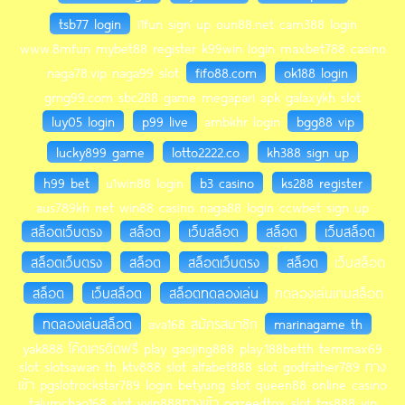
tsb77 login
i1fun sign up oun88.net cam388 login
www.8mfun mybet88 register k99win login maxbet788 casino
naga78.vip naga99 slot
fifo88.com
ok188 login
gmg99.com sbc288 game megapari apk galaxykh slot
luy05 login
p99 live
ambkhr login
bgg88 vip
lucky899 game
lotto2222.co
kh388 sign up
h99 bet
u1win88 login
b3 casino
ks288 register
aus789kh net win88 casino naga88 login ccwbet sign up
สล็อตเว็บตรง
สล็อต
เว็บสล็อต
สล็อต
เว็บสล็อต
สล็อตเว็บตรง
สล็อต
สล็อตเว็บตรง
สล็อต
เว็บสล็อต
สล็อต
เว็บสล็อต
สล็อตทดลองเล่น
ทดลองเล่นเกมสล็อต
ทดลองเล่นสล็อต
ava168 สมัครสมาชิก
marinagame th
yak888 โค้ดเครดิตฟรี play gaojing888 play.188betth temmax69
slot slotsawan th ktv888 slot alfabet888 slot godfather789 ทาง
เข้า pgslotrockstar789 login betyung slot queen88 online casino
talumchao168 slot vvip888ทางเข้า pgzeedtox slot tgs888 vip