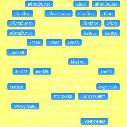
WINK168
สล็อตเว็บตรง
เว็บสล็อต
สล็อต
สล็อตเว็บตรง
เว็บสล็อต
UFA
สล็อตเว็บตรง
เว็บสล็อต
สล็อต
สล็อตเว็บตรง
เว็บสล็อต สล็อตเว็บตรง
เว็บสล็อต
สล็อต
สล็อตเว็บตรง
aa2888 aa2888 aa2888
bet855
bet855
bet855
c2888
c2888
c2888
ubet368 ubet368
ubet368
7fun7 7fun7 7fun7 va2888 net va2888 net va2888
net u2bet u2bet u2bet kbet789
kbet789
kbet789 ibet128
ibet128
ibet128
wwb99 wwb99 wwb99
lion191
paris47 rio356 EtxBet Win289 99allure lyn168 ufa88s fox333
fast828
ufa7979 imfast28 bgame888 data28
mg99club
rome789 G2G88
STARX888
LUCKY789BET
WUKONG88
GALAXYBET LAVASLOT900 PGZEEDGAME
UFABET888 UFA888 CDO915 ROGER789 UFABET NIGOAL98
FAST168 betflixauto WOWBET168
LONDON168