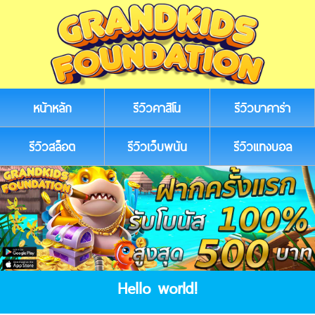
หน้าหลัก
รีวิวคาสิโน
รีวิวบาคาร่า
รีวิวสล็อต
รีวิวเว็บพนัน
รีวิวแทงบอล
Hello world!