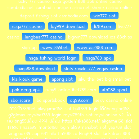
lucky 777 casino naga golden 888 apk online casino
cambodia.net cambodia online casino.net khmer casino online
deposit fishing slot cambodia.com
win777 slot
naga777 casino
loy999 download
li789.com
live777
casino
lengbear777 casino
bigwin777 download ios 88chips
sign up
www 855bet
www aa2888 com
naga fishing world login
naga789 apk
naga888 download
slots royale 777 vegas casino
kla klouk game
apong slot
siku thai bet big small bet
pok deng apk
ruby9 online ibet789.com
afb1188 sport
sbo score
ibc sportsbook
dg99.com
sexy casino online
ทางเข้า789bet playgame168 slot bull789 login โค้ดhengjing168
g2g1max royalbet789 login royal789th slot royal online v2 มือ
ถือ bng55สล็อต 4×4 สล็อต https //aka888.net/ akgame168 slot
ทางเข้า naza99 monto168 login ak99 nanabet slot yap789 slot
angpao789 app 641 hilo fin1688.co king69 slot luckatron 888