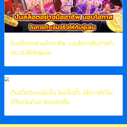
ปั่นสล็อตอย่างมืออาชีพ มอบโอกาสในการทำ
เงินจริงให้กับผู้เล่น
เว็บสล็อตถอนไม่อั้น ไม่มีขั้นต่ำ มีโอกาสได้รับ
กำไรกลับคืนมาแบบจัดเต็ม