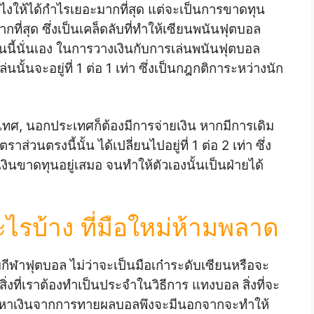
งไงให้ได้กำไรเยอะมากที่สุด แต่จะเป็นการขาดทุน
ากที่สุด ซึ่งเป็นเคล็ดลับที่ทำให้เซียนพนันฟุตบอล
นนี้นั่นเอง ในการวางเงินกับการเล่นพนันฟุตบอล
นนั้นจะอยู่ที่ 1 ต่อ 1 เท่า ซึ่งเป็นกฎกติการะหว่างนัก
ระเทศ, นอกประเทศก็ต้องมีการจ่ายเงิน หากมีการเดิม
ส่วนตรงนี้นั้น ได้เปลี่ยนไปอยู่ที่ 1 ต่อ 2 เท่า ซึ่ง
เงินขาดทุนอยู่เสมอ จนทำให้ตัวเองนั้นเป็นฝ่ายได้
ะไรบ้าง ที่มือใหม่ห้ามพลาด
บกีฬาฟุตบอล ไม่ว่าจะเป็นมือเก๋าระดับเซียนหรือจะ
สิ่งที่เราต้องทำเป็นประจำในวิธีการ แทงบอล สิ่งที่จะ
ิน หรือหาเงินจากการทายผลบอลพึงจะมีนอกจากจะทำให้