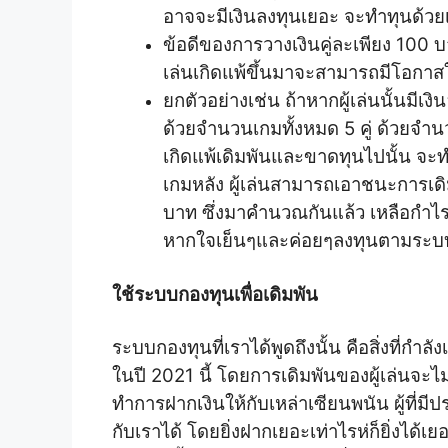
อาจจะมีเงินลงทุนเยอะ จะทำทุนด้วยเงิน
ข้อดีของการวางเงินคู่ละเพียง 100 บาท
เล่นเกิดแพ้ขึ้นมาจะสามารถมีโอกาส
ยกตัวอย่างเช่น ถ้าหากผู้เล่นนั้นมีเง
ด้วยจำนวนเกมทั้งหมด 5 คู่ ด้วยจำนว
เกิดแพ้เดิมพันและขาดทุนไปนั้น จะ
เกมหลัง ผู้เล่นสามารถเอาชนะการเดิ
บาท ซึ่งมาคำนวณกันแล้ว เหลือกำไร
หากใจเย็นๆและค่อยๆลงทุนตามระบบท
ใช้ระบบกองทุนเพื่อเดิมพัน
ระบบกองทุนที่เราได้พูดถึงนั้น คือสิ่งที่กำล
ในปี 2021 นี้ โดยการเดิมพันของผู้เล่นจะไ
ทำการฝากเงินให้กับเหล่าเซียนพนัน ผู้ท
กับเราได้ โดยยิ่งฝากเยอะเท่าไรห่ก็ยิ่งได