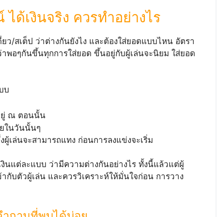
ได้เงินจริง ควรทำอย่างไร
เดี่ยว/สเต็ป ว่าต่างกันยังไง และต้องใส่ยอดแบบไหน อัตรา
พอๆกันขึ้นทุกการใส่ยอด ขึ้นอยู่กับผู้เล่นจะนิยม ใส่ยอด
แบบ
อยู่ ณ ตอนนั้น
ายในวันนั้นๆ
ึ่งผู้เล่นจะสามารถแทง ก่อนการลงแข่งจะเริ่ม
งินแต่ละแบบ ว่ามีความต่างกันอย่างไร ทั้งนี้แล้วแต่ผู้
ากับตัวผู้เล่น และควรวิเคราะห์ให้มั่นใจก่อน การวาง
ำถามที่พบได้บ่อย