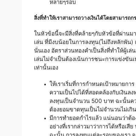
หลายๆรอบ
สิ่งที่ทำให้เราสามารถวางเงินได้โดยสามารถ
ในหัวข้อนี้จะมีสิ่งที่คล้ายๆกับหัวข้อที่ผ่านมา
เล่น ที่มีงบน้อยในการลงทุน(ไม่ถึงหลักพัน)
นั่นเอง อัตราส่วนทองคำเป็นสิ่งที่ทำให้ผู้เ
เล่นไม่จำเป็นต้องเน้นการชนะการแข่งขันเ
เท่านั้นเอง
ให้เราเริ่มที่การกำหนดเป้าหมายการ
ความเป็นไปได้ที่สอดคล้องกับเงินลงทุ
ลงทุนเป็นจำนวน 500 บาท ฉะนั้นควรจ
ต้องยอมขาดทุนเป็นไม่จำนวนไม่เกิ
มีการทำยอดกำไรแล้ว แน่นอนว่าต้อ
อย่างที่เรากล่าวมาว่าการได้หรือเสีย น
ฉะนั้น การลงทุนแต่ละรอบของเรา จ